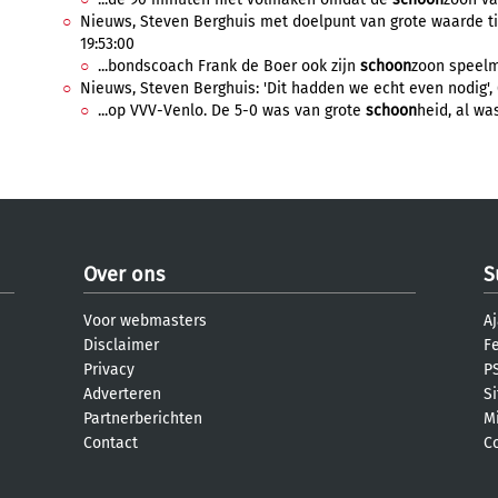
Nieuws, Steven Berghuis met doelpunt van grote waarde ti
19:53:00
...bondscoach Frank de Boer ook zijn
schoon
zoon speelm
Nieuws, Steven Berghuis: 'Dit hadden we echt even nodig', 
...op VVV-Venlo. De 5-0 was van grote
schoon
heid, al wa
Over ons
S
Voor webmasters
Aj
Disclaimer
F
Privacy
PS
Adverteren
S
Partnerberichten
M
Contact
C