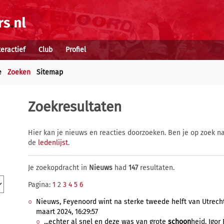
teractief
Club
Profiel
e
Zoeken
Sitemap
Zoekresultaten
Hier kan je nieuws en reacties doorzoeken. Ben je op zoek na
de
ledenlijst
.
Je zoekopdracht in
Nieuws
had
147
resultaten.
Pagina:
1
2
3
4
5
6
Nieuws, Feyenoord wint na sterke tweede helft van Utrecht
maart 2024, 16:29:57
...echter al snel en deze was van grote
schoon
heid. Igor