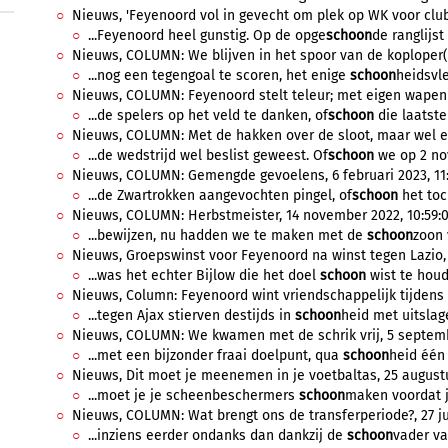
Nieuws, 'Feyenoord vol in gevecht om plek op WK voor club
...Feyenoord heel gunstig. Op de opge
schoon
de ranglijst
Nieuws, COLUMN: We blijven in het spoor van de koploper(s
...nog een tegengoal te scoren, het enige
schoon
heidsvle
Nieuws, COLUMN: Feyenoord stelt teleur; met eigen wapen 
...de spelers op het veld te danken, of
schoon
die laatsten
Nieuws, COLUMN: Met de hakken over de sloot, maar wel een
...de wedstrijd wel beslist geweest. Of
schoon
we op 2 nov
Nieuws, COLUMN: Gemengde gevoelens, 6 februari 2023, 11
...de Zwartrokken aangevochten pingel, of
schoon
het toc
Nieuws, COLUMN: Herbstmeister, 14 november 2022, 10:59:
...bewijzen, nu hadden we te maken met de
schoon
zoon 
Nieuws, Groepswinst voor Feyenoord na winst tegen Lazio,
...was het echter Bijlow die het doel
schoon
wist te houd
Nieuws, Column: Feyenoord wint vriendschappelijk tijdens 
...tegen Ajax stierven destijds in
schoon
heid met uitslage
Nieuws, COLUMN: We kwamen met de schrik vrij, 5 septemb
...met een bijzonder fraai doelpunt, qua
schoon
heid één 
Nieuws, Dit moet je meenemen in je voetbaltas, 25 augustu
...moet je je scheenbeschermers
schoon
maken voordat je
Nieuws, COLUMN: Wat brengt ons de transferperiode?, 27 ju
...inziens eerder ondanks dan dankzij de
schoon
vader va