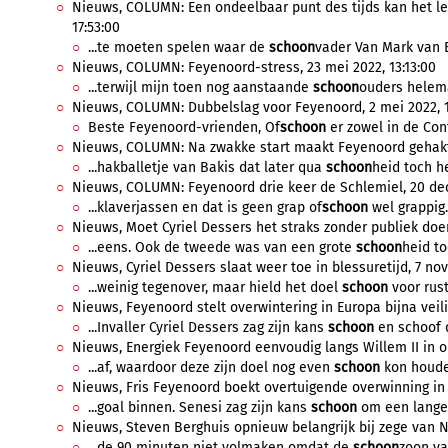
Nieuws, COLUMN: Een ondeelbaar punt des tijds kan het l
17:53:00
...te moeten spelen waar de
schoon
vader Van Mark van 
Nieuws, COLUMN: Feyenoord-stress, 23 mei 2022, 13:13:00
...terwijl mijn toen nog aanstaande
schoon
ouders helema
Nieuws, COLUMN: Dubbelslag voor Feyenoord, 2 mei 2022, 1
Beste Feyenoord-vrienden, Of
schoon
er zowel in de Con
Nieuws, COLUMN: Na zwakke start maakt Feyenoord gehakt v
...hakballetje van Bakis dat later qua
schoon
heid toch he
Nieuws, COLUMN: Feyenoord drie keer de Schlemiel, 20 dec
...klaverjassen en dat is geen grap of
schoon
wel grappig. 
Nieuws, Moet Cyriel Dessers het straks zonder publiek doe
...eens. Ook de tweede was van een grote
schoon
heid to
Nieuws, Cyriel Dessers slaat weer toe in blessuretijd, 7 no
...weinig tegenover, maar hield het doel
schoon
voor rust.
Nieuws, Feyenoord stelt overwintering in Europa bijna veili
...Invaller Cyriel Dessers zag zijn kans
schoon
en schoof d
Nieuws, Energiek Feyenoord eenvoudig langs Willem II in op
...af, waardoor deze zijn doel nog even
schoon
kon houden
Nieuws, Fris Feyenoord boekt overtuigende overwinning in Z
...goal binnen. Senesi zag zijn kans
schoon
om een lange b
Nieuws, Steven Berghuis opnieuw belangrijk bij zege van Ne
...de 90 minuten niet volmaken omdat de
schoon
zoon va