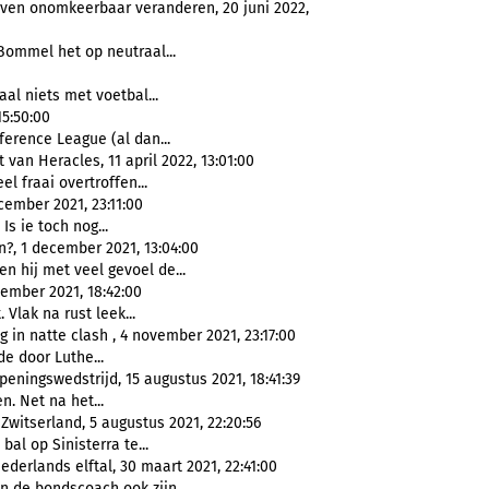
even onomkeerbaar veranderen, 20 juni 2022,
Bommel het op neutraal...
al niets met voetbal...
5:50:00
ference League (al dan...
an Heracles, 11 april 2022, 13:01:00
el fraai overtroffen...
ember 2021, 23:11:00
Is ie toch nog...
n?, 1 december 2021, 13:04:00
en hij met veel gevoel de...
vember 2021, 18:42:00
 Vlak na rust leek...
g in natte clash , 4 november 2021, 23:17:00
e door Luthe...
eningswedstrijd, 15 augustus 2021, 18:41:39
. Net na het...
witserland, 5 augustus 2021, 22:20:56
al op Sinisterra te...
derlands elftal, 30 maart 2021, 22:41:00
n de bondscoach ook zijn...