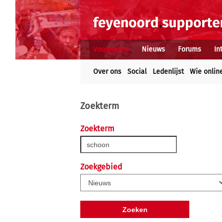
Voorpagina
Nieuws
Forums
In
Over ons
Social
Ledenlijst
Wie onlin
Zoekterm
Zoekterm
Zoekgebied