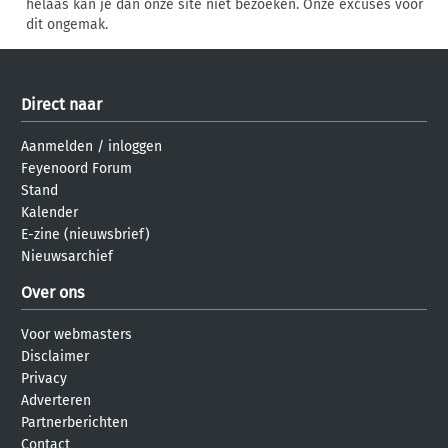
helaas kan je dan onze site niet bezoeken. Onze excuses voor
dit ongemak.
Direct naar
Aanmelden
/
inloggen
Feyenoord Forum
Stand
Kalender
E-zine (nieuwsbrief)
Nieuwsarchief
Over ons
Voor webmasters
Disclaimer
Privacy
Adverteren
Partnerberichten
Contact