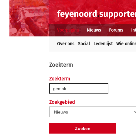
Voorpagina
Nieuws
Forums
In
Over ons
Social
Ledenlijst
Wie onlin
Zoekterm
Zoekterm
Zoekgebied