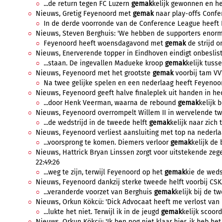
...de return tegen FC Luzern
gemak
kelijk gewonnen en he
Nieuws, Gretig Feyenoord met
gemak
naar play-offs Confer
In de derde voorronde van de Conference League heeft F
Nieuws, Steven Berghuis: 'We hebben de supporters enorm g
Feyenoord heeft woensdagavond met
gemak
de strijd o
Nieuws, Enerverende topper in Eindhoven eindigt onbeslist, 
...staan. De ingevallen Madueke kroop
gemak
kelijk tuss
Nieuws, Feyenoord met het grootste
gemak
voorbij tam VVV
Na twee gelijke spelen en een nederlaag heeft Feyenoord
Nieuws, Feyenoord geeft halve finaleplek uit handen in hect
...door Henk Veerman, waarna de rebound
gemak
kelijk 
Nieuws, Feyenoord overrompelt Willem II in wervelende twee
...de wedstrijd in de tweede helft
gemak
kelijk naar zich t
Nieuws, Feyenoord verliest aansluiting met top na nederlaa
...voorsprong te komen. Diemers verloor
gemak
kelijk de 
Nieuws, Hattrick Bryan Linssen zorgt voor uitstekende ze
22:49:26
...weg te zijn, terwijl Feyenoord op het
gemak
kie de wedst
Nieuws, Feyenoord dankzij sterke tweede helft voorbij CSK
...veranderde voorzet van Berghuis
gemak
kelijk bij de t
Nieuws, Orkun Kökcü: 'Dick Advocaat heeft me verlost van ne
...lukte het niet. Terwijl ik in de jeugd
gemak
kelijk scoord
Nieuws, Orkun Kökcü: 'Ik ben nog niet klaar hier, ik heb het 