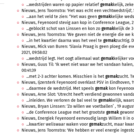
...wedstrijden waren op papier relatief
gemak
kelijk, zeke
Nieuws, Jens Toornstra: 'Het was echt een vechtwedstrijd',
...aan het veld te zien: “Het was geen
gemak
kelijke weds
Nieuws, Feyenoord stevig aan kop in Conference League, 21
...geblockt schot van Linssen en kon zo
gemak
kelijk de 3
Nieuws, Jens Toornstra: 'We gaven niet de energie die we k
...in het kwartier daarna was het veel te
gemak
zuchtig. D
Nieuws, Mick van Buren: 'Slavia Praag is geen ploeg die e
2021, 09:58:02
...wedstrijd legt. Het oogt allemaal wat
gemak
kelijker vo
Nieuws, Guus Til: 'Ik weet niet waar we het vandaan halen, 
00:41:39
...met 2-3 achter komen. Misschien is het
gemak
zucht. T
Nieuws, Ijzersterk Feyenoord overklast PSV in Eindhoven, 1
...daarmee de wedstrijd. Met speels
gemak
kon Feyenoord
Nieuws, Arne Slot: 'Utrecht heeft verdiend gewonnen vandaa
...inleiden. We verloren de bal veel te
gemak
kelijk, waar
Nieuws, Bryan Linssen: ‘Zo willen we voetballen’ , 19 august
...de Conference League met het grootste
gemak
gewonnen
Nieuws, Energiek Feyenoord eenvoudig langs Willem II in op
...kwartier weliswaar waken voor
gemak
zucht, maar kwam
Nieuws, Jens Toornstra: 'We hebben er veel energie ingestok