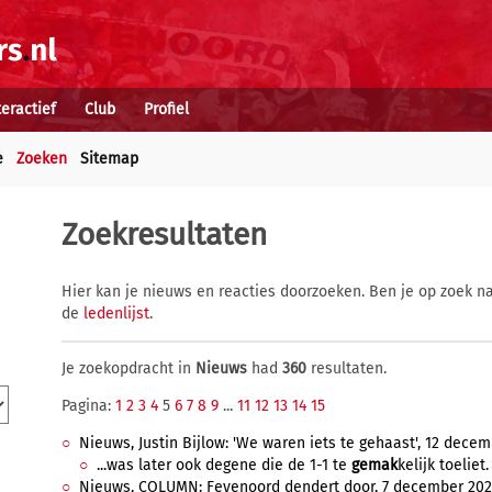
teractief
Club
Profiel
e
Zoeken
Sitemap
Zoekresultaten
Hier kan je nieuws en reacties doorzoeken. Ben je op zoek na
de
ledenlijst
.
Je zoekopdracht in
Nieuws
had
360
resultaten.
Pagina:
1
2
3
4
5
6
7
8
9
...
11
12
13
14
15
Nieuws, Justin Bijlow: 'We waren iets te gehaast', 12 decemb
...was later ook degene die de 1-1 te
gemak
kelijk toeliet.
Nieuws, COLUMN: Feyenoord dendert door, 7 december 2021