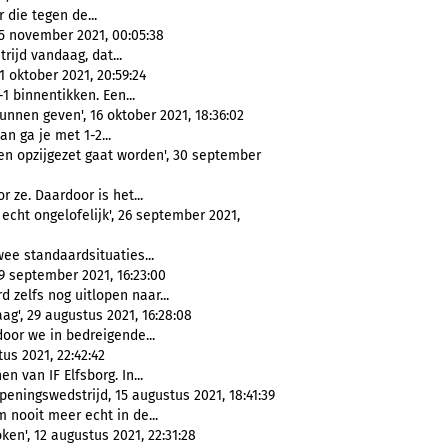
r die tegen de...
 5 november 2021, 00:05:38
trijd vandaag, dat...
 oktober 2021, 20:59:24
-1 binnentikken. Een...
unnen geven', 16 oktober 2021, 18:36:02
an ga je met 1-2...
ven opzijgezet gaat worden', 30 september
or ze. Daardoor is het...
echt ongelofelijk', 26 september 2021,
wee standaardsituaties...
9 september 2021, 16:23:00
 zelfs nog uitlopen naar...
g', 29 augustus 2021, 16:28:08
door we in bedreigende...
us 2021, 22:42:42
 van IF Elfsborg. In...
eningswedstrijd, 15 augustus 2021, 18:41:39
 nooit meer echt in de...
en', 12 augustus 2021, 22:31:28