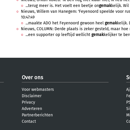
...terug meer is. Het voelt een beetje on
gemak
kelijk. Wi
Nieuws, Willem van Hanegem: 'Feyenoord speelde voor rust
10:47:49
...maakte ADO het Feyenoord gewoon heel
gemak
kelijk.
Nieuws, COLUMN: Derde plaats is zeker gesteld, maar hoe nu
...een supporter op leeftijd wellicht
gemak
kelijker te ber
Over ons
S
Voor webmasters
Aj
Disclaimer
F
Privacy
PS
Adverteren
S
Partnerberichten
M
Contact
C