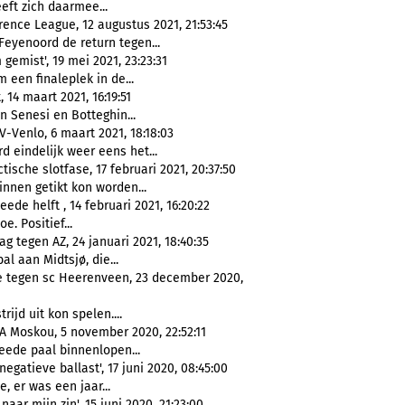
eft zich daarmee...
ence League, 12 augustus 2021, 21:53:45
eyenoord de return tegen...
emist', 19 mei 2021, 23:23:31
m een finaleplek in de...
14 maart 2021, 16:19:51
en Senesi en Botteghin...
-Venlo, 6 maart 2021, 18:18:03
 eindelijk weer eens het...
ische slotfase, 17 februari 2021, 20:37:50
binnen getikt kon worden...
de helft , 14 februari 2021, 16:20:22
oe. Positief...
g tegen AZ, 24 januari 2021, 18:40:35
bal aan Midtsjø, die...
ge tegen sc Heerenveen, 23 december 2020,
rijd uit kon spelen....
A Moskou, 5 november 2020, 22:52:11
weede paal binnenlopen...
gatieve ballast', 17 juni 2020, 08:45:00
e, er was een jaar...
naar mijn zin', 15 juni 2020, 21:23:00