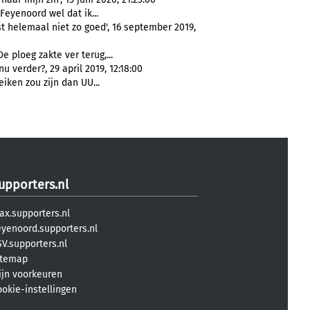
l Feyenoord wel dat ik...
 helemaal niet zo goed', 16 september 2019,
 De ploeg zakte ver terug,...
 verder?, 29 april 2019, 12:18:00
eiken zou zijn dan UU...
upporters.nl
ax.supporters.nl
eyenoord.supporters.nl
V.supporters.nl
itemap
ijn voorkeuren
ookie-instellingen