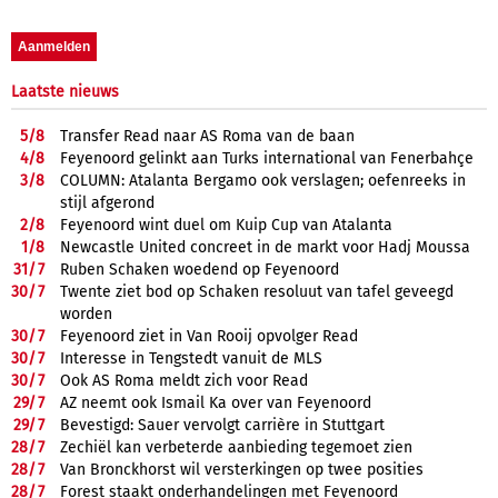
Laatste nieuws
5/
8
Transfer Read naar AS Roma van de baan
4/
8
Feyenoord gelinkt aan Turks international van Fenerbahçe
3/
8
COLUMN: Atalanta Bergamo ook verslagen; oefenreeks in
stijl afgerond
2/
8
Feyenoord wint duel om Kuip Cup van Atalanta
1/
8
Newcastle United concreet in de markt voor Hadj Moussa
31/
7
Ruben Schaken woedend op Feyenoord
30/
7
Twente ziet bod op Schaken resoluut van tafel geveegd
worden
30/
7
Feyenoord ziet in Van Rooij opvolger Read
30/
7
Interesse in Tengstedt vanuit de MLS
30/
7
Ook AS Roma meldt zich voor Read
29/
7
AZ neemt ook Ismail Ka over van Feyenoord
29/
7
Bevestigd: Sauer vervolgt carrière in Stuttgart
28/
7
Zechiël kan verbeterde aanbieding tegemoet zien
28/
7
Van Bronckhorst wil versterkingen op twee posities
28/
7
Forest staakt onderhandelingen met Feyenoord