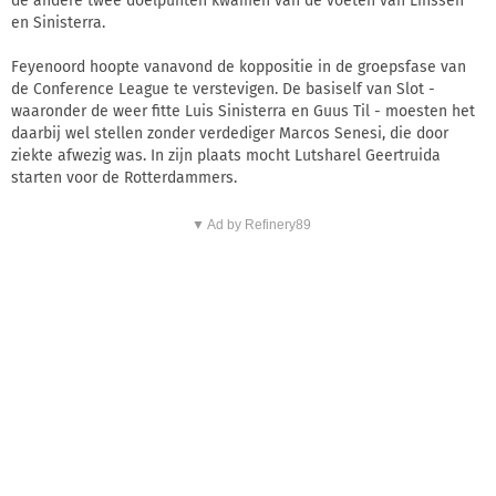
de andere twee doelpunten kwamen van de voeten van Linssen
en Sinisterra.
Feyenoord hoopte vanavond de koppositie in de groepsfase van
de Conference League te verstevigen. De basiself van Slot -
waaronder de weer fitte Luis Sinisterra en Guus Til - moesten het
daarbij wel stellen zonder verdediger Marcos Senesi, die door
ziekte afwezig was. In zijn plaats mocht Lutsharel Geertruida
starten voor de Rotterdammers.
▼ Ad by Refinery89