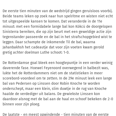
De eerste tien minuten van de wedstrijd gingen geruisloos voorbij.
Beide teams leken op zoek naar hun spelritme en wisten niet echt
tot uitgespeelde kansen te komen. Dat veranderde in de 11e
minuut: met een formidabele lange bal kon Kökcü de doorgelopen
Sinisterra bereiken, die op zijn beurt met een geweldige actie zijn
tegenstander passeerde en de bal in het strafschopgebied wist te
leggen. Daar schampte de inkomende Til de bal, waarna
Jahanbakhsh het cadeautje dat voor zijn voeten kwam gerold
gretig achter doelman Luthe schoot: 1-0.
De Rotterdamse goal bleek een hoogtepuntje in een verder weinig
daverende fase. Hoewel Feyenoord overwegend in balbezit was,
lukte het de Rotterdammers niet om de statistieken in meer
scorebord-voordeel om te zetten. In de 29e minuut leek een lange
bal van Pedersen op Linssen door Robin Knoche te worden
onderschept, maar een klein, slim duwtje in de rug van Knoche
haalde de verdediger uit balans. De gewiekste Linssen kon
daardoor alsnog met de bal aan de haal en schoof bekeken de 2-0
binnen voor zijn ploeg.
De laatste - en meest opwindende - tien minuten van de eerste