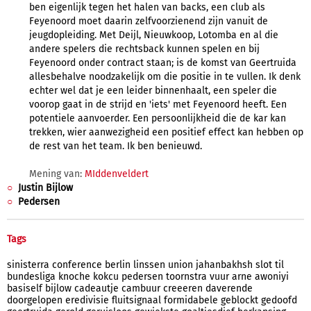
ben eigenlijk tegen het halen van backs, een club als
Feyenoord moet daarin zelfvoorzienend zijn vanuit de
jeugdopleiding. Met Deijl, Nieuwkoop, Lotomba en al die
andere spelers die rechtsback kunnen spelen en bij
Feyenoord onder contract staan; is de komst van Geertruida
allesbehalve noodzakelijk om die positie in te vullen. Ik denk
echter wel dat je een leider binnenhaalt, een speler die
voorop gaat in de strijd en 'iets' met Feyenoord heeft. Een
potentiele aanvoerder. Een persoonlijkheid die de kar kan
trekken, wier aanwezigheid een positief effect kan hebben op
de rest van het team. Ik ben benieuwd.
Mening van:
MIddenveldert
Justin Bijlow
Pedersen
Tags
sinisterra
conference
berlin
linssen
union
jahanbakhsh
slot
til
bundesliga
knoche
kokcu
pedersen
toornstra
vuur
arne
awoniyi
basiself
bijlow
cadeautje
cambuur
creeeren
daverende
doorgelopen
eredivisie
fluitsignaal
formidabele
geblockt
gedoofd