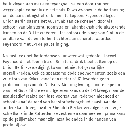
helft vingen aan met een tegengoal. Na een door Trauner
weggekopte corner lukte het spits Taiwo Awoniyi in de herkansing
om de aansluitingstreffer binnen te koppen. Feyenoord legde
Union Berlin daarna het vuur flink aan de schenen, door via
schoten van Sinisterra, Toornstra en Jahanbakhsh drie uitstekende
kansen op de 3-1 te creëeren. Het ontbrak de ploeg van Slot in de
eindfase van de eerste helft echter aan scherpte, waardoor
Feyenoord met 2-1 de pauze in ging.
Na rust leek het Rotterdamse vuur weer wat gedoofd. Hoewel
Feyenoord met Toornstra en Sinisterra druk bleef zetten op de
Union Berlin-verdediging, kwam het niet tot gevaarlijke
mogelijkheden. Ook de spaarzame dode spelmomenten, zoals een
vrije trap van Kökcü vanaf een meter of 17, leverden geen
problemen op voor de Duitsers. Met nog twintig minuten spelen
was het Guus Til die een uitgelezen kans op de 3-1 kreeg, maar de
goaltjesdief raakte een lage voorzet van Pedersen niet goed en
schoot vanaf de rand van het strafschopgebied naast. Aan de
andere kant kreeg invaller Sheraldo Becker vervolgens een vrije
schietkans in de Rotterdamse zestien en daarmee een prima kans
op de gelijkmaker, maar zijn inzet belandde in de handen van
Justin Bijlow.