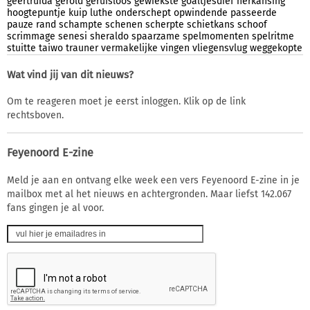
geertruida
gerold
geruisloos
gewiekste
goaltjesdief
herkansing
hoogtepuntje
kuip
luthe
onderschept
opwindende
passeerde
pauze
rand
schampte
schenen
scherpte
schietkans
schoof
scrimmage
senesi
sheraldo
spaarzame
spelmomenten
spelritme
stuitte
taiwo
trauner
vermakelijke
vingen
vliegensvlug
weggekopte
Wat vind jij van dit nieuws?
Om te reageren moet je eerst inloggen. Klik op de link
rechtsboven.
Feyenoord E-zine
Meld je aan en ontvang elke week een vers Feyenoord E-zine in je
mailbox met al het nieuws en achtergronden. Maar liefst 142.067
fans gingen je al voor.