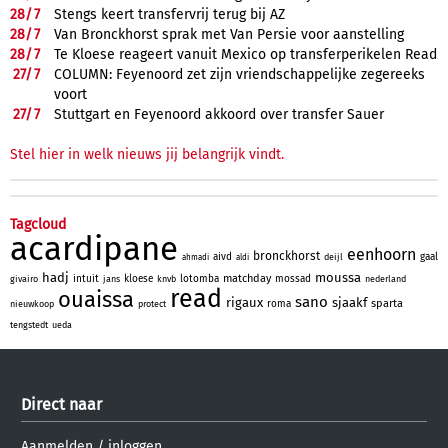
28/
7
Stengs keert transfervrij terug bij AZ
28/
7
Van Bronckhorst sprak met Van Persie voor aanstelling
28/
7
Te Kloese reageert vanuit Mexico op transferperikelen Read
27/
7
COLUMN: Feyenoord zet zijn vriendschappelijke zegereeks
voort
27/
7
Stuttgart en Feyenoord akkoord over transfer Sauer
Stel hier in welk nieuws jij belangrijk vindt.
Tagcloud
acardipane
eenhoorn
bronckhorst
aivd
gaal
deijl
ahmadi
aldi
hadj
moussa
matchday
intuit
kloese
lotomba
mossad
givairo
jans
knvb
nederland
read
ouaissa
sano
rigaux
sjaakf
sparta
roma
nieuwkoop
protect
tengstedt
ueda
Direct naar
Aanmelden
/
inloggen