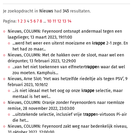
Je zoekopdracht in
Nieuws
had
345
resultaten.
Pagina:
1
2
3
4
5
6
7
8
...
10
11
12
13
14
Nieuws, COLUMN: Feyenoord ontsnapt andermaal tegen een
laagvlieger, 13 maart 2023, 19:11:00
...werd het weer een uiterst moeizame en k
rappe
2-1 zege. En
het had zo maar...
Nieuws, COLUMN: Met de hakken over de sloot, maar wel een
driepunter, 13 februari 2023, 12:29:00
...van het niet toekennen van elfmetert
rappe
n waar dat wel
zou moeten. Kamphuis...
Nieuws, Arne Slot: ‘Het was hetzelfde riedeltje als tegen PSV’, 9
februari 2023, 10:16:12
...is niet ideaal met het oog op onze k
rappe
selectie, maar
mentaal is het wel...
Nieuws, COLUMN: Oranje zonder Feyenoorders naar roemloze
remise, 28 november 2022, 23:03:00
...uitstekende selectie, inclusief vrije t
rappe
n-virtuoos Pi-air
die het...
Nieuws, COLUMN: Feyenoord zakt weg naar bedenkelijk niveau,
31 oktober 2022, 12:00:00