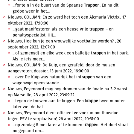
...fontein in de buurt van de Spaanse T
rappe
n. En nu dit
gedoe weer in het...
Nieuws, COLUMN: En zo werd het toch een Alcmaria Victrix!, 17
oktober 2022, 17:10:00
...gaat manifesteren als een heuse vrije t
rappe
n – en
penaltyspecialist. Hij...
Nieuws, Hoe kun je een vrouwelijke voetballer worden? , 20
september 2022, 12:07:00
...of gemengd) en elke week een balletje t
rappe
n in het park.
Als je iets meer...
Nieuws, COLUMN: De Kuip, een gerafeld, door de muizen
aangevreten, dossier, 13 juni 2022, 16:00:00
...over De Kuip was natuurlijk het int
rappe
n van een
wagenwijd openstaande ...
Nieuws, Feyenoord mag nog dromen van de finale na 3-2 winst
op Marseille, 28 april 2022, 23:09:22
...tegen de touwen aan te krijgen. Een k
rappe
twee minuten
later viel de bal...
Nieuws, 'Feyenoord dient officieel verzoek in om thuisduel
tegen PSV te verplaatsen', 26 april 2022, 10:51:00
...op zondag 8 mei later af te kunnen t
rappe
n. Het duel staat
nu gepland om...