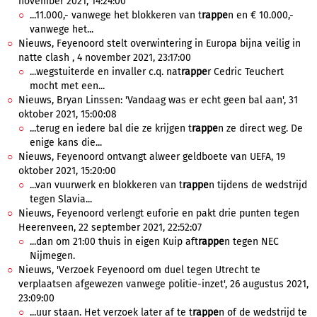
november 2021, 14:24:00
...11.000,- vanwege het blokkeren van t
rappe
n en € 10.000,-
vanwege het...
Nieuws, Feyenoord stelt overwintering in Europa bijna veilig in
natte clash , 4 november 2021, 23:17:00
...wegstuiterde en invaller c.q. nat
rappe
r Cedric Teuchert
mocht met een...
Nieuws, Bryan Linssen: 'Vandaag was er echt geen bal aan', 31
oktober 2021, 15:00:08
...terug en iedere bal die ze krijgen t
rappe
n ze direct weg. De
enige kans die...
Nieuws, Feyenoord ontvangt alweer geldboete van UEFA, 19
oktober 2021, 15:20:00
...van vuurwerk en blokkeren van t
rappe
n tijdens de wedstrijd
tegen Slavia...
Nieuws, Feyenoord verlengt euforie en pakt drie punten tegen
Heerenveen, 22 september 2021, 22:52:07
...dan om 21:00 thuis in eigen Kuip aft
rappe
n tegen NEC
Nijmegen.
Nieuws, 'Verzoek Feyenoord om duel tegen Utrecht te
verplaatsen afgewezen vanwege politie-inzet', 26 augustus 2021,
23:09:00
...uur staan. Het verzoek later af te t
rappe
n of de wedstrijd te