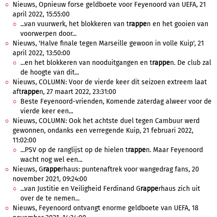
Nieuws, Opnieuw forse geldboete voor Feyenoord van UEFA, 21
april 2022, 15:55:00
...van vuurwerk, het blokkeren van t
rappe
n en het gooien van
voorwerpen door...
Nieuws, 'Halve finale tegen Marseille gewoon in volle Kuip', 21
april 2022, 13:50:00
...en het blokkeren van nooduitgangen en t
rappe
n. De club zal
de hoogte van dit...
Nieuws, COLUMN: Voor de vierde keer dit seizoen extreem laat
aft
rappe
n, 27 maart 2022, 23:31:00
Beste Feyenoord-vrienden, Komende zaterdag alweer voor de
vierde keer een...
Nieuws, COLUMN: Ook het achtste duel tegen Cambuur werd
gewonnen, ondanks een verregende Kuip, 21 februari 2022,
11:02:00
...PSV op de ranglijst op de hielen t
rappe
n. Maar Feyenoord
wacht nog wel een...
Nieuws, G
rappe
rhaus: puntenaftrek voor wangedrag fans, 20
november 2021, 09:24:00
...van Justitie en Veiligheid Ferdinand G
rappe
rhaus zich uit
over de te nemen...
Nieuws, Feyenoord ontvangt enorme geldboete van UEFA, 18