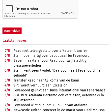
Laatste nieuws
7/
8
Read niet teleurgesteld over afketsen transfer
6/
8
Steijn openhartig over debuutjaar bij Feyenoord
6/
8
Bayern haakte af voor Read door twijfelachtig
blessureverleden
6/
8
Steijn kent geen twijfel: "Daarvoor heeft Feyenoord me
gehaald"
5/
8
Transfer Read naar AS Roma van de baan
4/
8
Sliti wordt verhuurd aan Excelsior
4/
8
Feyenoord gelinkt aan Turks international van Fenerbahçe
3/
8
COLUMN: Atalanta Bergamo ook verslagen; oefenreeks in
stijl afgerond
2/
8
Feyenoord wint duel om Kuip Cup van Atalanta
1/
8
Newcastle United concreet in de markt voor Hadj Moussa