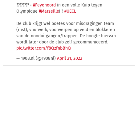
???????? •
#Feyenoord
in een volle Kuip tegen
Olympique
#Marseille
! ?
#UECL
De club krijgt wel boetes voor misdragingen team
(rust), vuurwerk, voorwerpen op veld en blokkeren
van de nooduitgangen/trappen. De hoogte hiervan
wordt later door de club zelf gecommuniceerd.
pic.twitter.com/f8QzfnbBhQ
— 1908.nl (@1908nl)
April 21, 2022