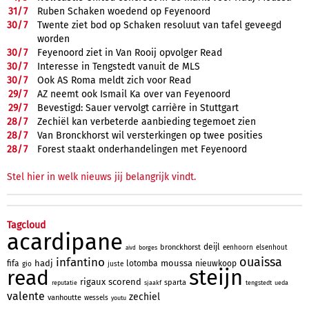
31/
7
Ruben Schaken woedend op Feyenoord
30/
7
Twente ziet bod op Schaken resoluut van tafel geveegd
worden
30/
7
Feyenoord ziet in Van Rooij opvolger Read
30/
7
Interesse in Tengstedt vanuit de MLS
30/
7
Ook AS Roma meldt zich voor Read
29/
7
AZ neemt ook Ismail Ka over van Feyenoord
29/
7
Bevestigd: Sauer vervolgt carrière in Stuttgart
28/
7
Zechiël kan verbeterde aanbieding tegemoet zien
28/
7
Van Bronckhorst wil versterkingen op twee posities
28/
7
Forest staakt onderhandelingen met Feyenoord
Stel hier in welk nieuws jij belangrijk vindt.
Tagcloud
acardipane
deijl
bronckhorst
eenhoorn
elsenhout
borges
aivd
ouaissa
infantino
hadj
moussa
fifa
lotomba
nieuwkoop
gio
juste
steijn
read
rigaux
scorend
sparta
reputatie
sjaakf
tengstedt
ueda
valente
zechiel
vanhoutte
wessels
youtu