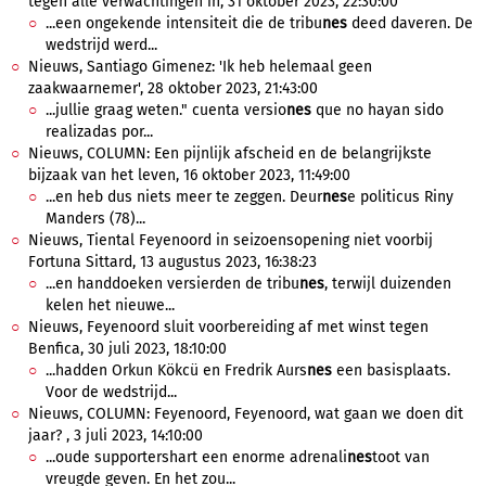
tegen alle verwachtingen in, 31 oktober 2023, 22:30:00
...een ongekende intensiteit die de tribu
nes
deed daveren. De
wedstrijd werd...
Nieuws, Santiago Gimenez: 'Ik heb helemaal geen
zaakwaarnemer', 28 oktober 2023, 21:43:00
...jullie graag weten." cuenta versio
nes
que no hayan sido
realizadas por...
Nieuws, COLUMN: Een pijnlijk afscheid en de belangrijkste
bijzaak van het leven, 16 oktober 2023, 11:49:00
...en heb dus niets meer te zeggen. Deur
nes
e politicus Riny
Manders (78)...
Nieuws, Tiental Feyenoord in seizoensopening niet voorbij
Fortuna Sittard, 13 augustus 2023, 16:38:23
...en handdoeken versierden de tribu
nes
, terwijl duizenden
kelen het nieuwe...
Nieuws, Feyenoord sluit voorbereiding af met winst tegen
Benfica, 30 juli 2023, 18:10:00
...hadden Orkun Kökcü en Fredrik Aurs
nes
een basisplaats.
Voor de wedstrijd...
Nieuws, COLUMN: Feyenoord, Feyenoord, wat gaan we doen dit
jaar? , 3 juli 2023, 14:10:00
...oude supportershart een enorme adrenali
nes
toot van
vreugde geven. En het zou...