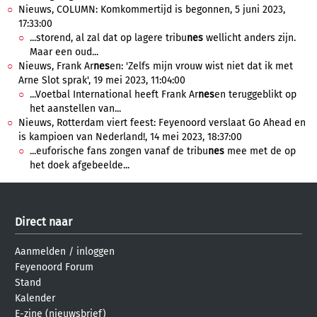
Nieuws, COLUMN: Komkommertijd is begonnen, 5 juni 2023,
17:33:00
...storend, al zal dat op lagere tribu
nes
wellicht anders zijn.
Maar een oud...
Nieuws, Frank Ar
nes
en: 'Zelfs mijn vrouw wist niet dat ik met
Arne Slot sprak', 19 mei 2023, 11:04:00
...Voetbal International heeft Frank Ar
nes
en teruggeblikt op
het aanstellen van...
Nieuws, Rotterdam viert feest: Feyenoord verslaat Go Ahead en
is kampioen van Nederland!, 14 mei 2023, 18:37:00
...euforische fans zongen vanaf de tribu
nes
mee met de op
het doek afgebeelde...
Direct naar
Aanmelden
/
inloggen
Feyenoord Forum
Stand
Kalender
E-zine (nieuwsbrief)