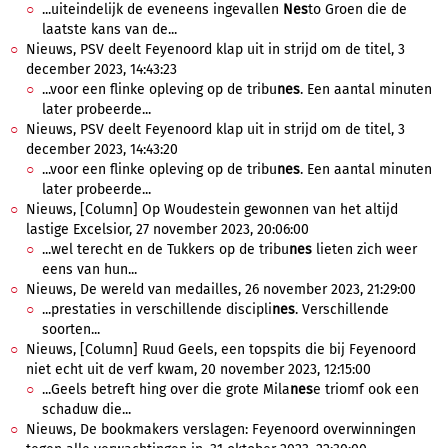
...uiteindelijk de eveneens ingevallen
Nes
to Groen die de
laatste kans van de...
Nieuws, PSV deelt Feyenoord klap uit in strijd om de titel, 3
december 2023, 14:43:23
...voor een flinke opleving op de tribu
nes
. Een aantal minuten
later probeerde...
Nieuws, PSV deelt Feyenoord klap uit in strijd om de titel, 3
december 2023, 14:43:20
...voor een flinke opleving op de tribu
nes
. Een aantal minuten
later probeerde...
Nieuws, [Column] Op Woudestein gewonnen van het altijd
lastige Excelsior, 27 november 2023, 20:06:00
...wel terecht en de Tukkers op de tribu
nes
lieten zich weer
eens van hun...
Nieuws, De wereld van medailles, 26 november 2023, 21:29:00
...prestaties in verschillende discipli
nes
. Verschillende
soorten...
Nieuws, [Column] Ruud Geels, een topspits die bij Feyenoord
niet echt uit de verf kwam, 20 november 2023, 12:15:00
...Geels betreft hing over die grote Mila
nes
e triomf ook een
schaduw die...
Nieuws, De bookmakers verslagen: Feyenoord overwinningen