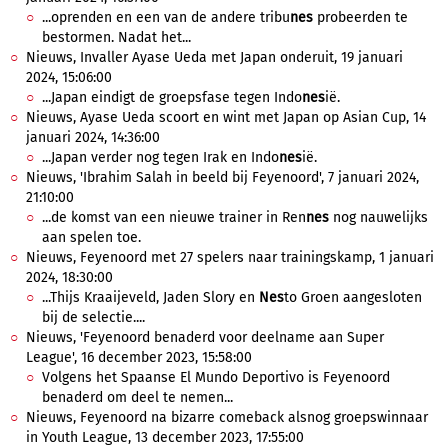
...oprenden en een van de andere tribu
nes
probeerden te
bestormen. Nadat het...
Nieuws, Invaller Ayase Ueda met Japan onderuit, 19 januari
2024, 15:06:00
...Japan eindigt de groepsfase tegen Indo
nes
ië.
Nieuws, Ayase Ueda scoort en wint met Japan op Asian Cup, 14
januari 2024, 14:36:00
...Japan verder nog tegen Irak en Indo
nes
ië.
Nieuws, 'Ibrahim Salah in beeld bij Feyenoord', 7 januari 2024,
21:10:00
...de komst van een nieuwe trainer in Ren
nes
nog nauwelijks
aan spelen toe.
Nieuws, Feyenoord met 27 spelers naar trainingskamp, 1 januari
2024, 18:30:00
...Thijs Kraaijeveld, Jaden Slory en
Nes
to Groen aangesloten
bij de selectie....
Nieuws, 'Feyenoord benaderd voor deelname aan Super
League', 16 december 2023, 15:58:00
Volgens het Spaanse El Mundo Deportivo is Feyenoord
benaderd om deel te nemen...
Nieuws, Feyenoord na bizarre comeback alsnog groepswinnaar
in Youth League, 13 december 2023, 17:55:00