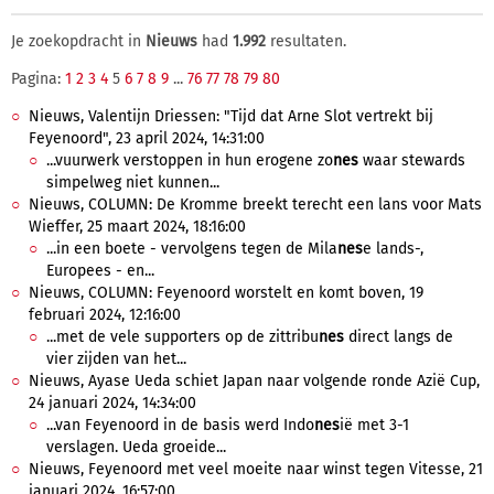
Je zoekopdracht in
Nieuws
had
1.992
resultaten.
Pagina:
1
2
3
4
5
6
7
8
9
...
76
77
78
79
80
Nieuws, Valentijn Driessen: "Tijd dat Arne Slot vertrekt bij
Feyenoord", 23 april 2024, 14:31:00
...vuurwerk verstoppen in hun erogene zo
nes
waar stewards
simpelweg niet kunnen...
Nieuws, COLUMN: De Kromme breekt terecht een lans voor Mats
Wieffer, 25 maart 2024, 18:16:00
...in een boete - vervolgens tegen de Mila
nes
e lands-,
Europees - en...
Nieuws, COLUMN: Feyenoord worstelt en komt boven, 19
februari 2024, 12:16:00
...met de vele supporters op de zittribu
nes
direct langs de
vier zijden van het...
Nieuws, Ayase Ueda schiet Japan naar volgende ronde Azië Cup,
24 januari 2024, 14:34:00
...van Feyenoord in de basis werd Indo
nes
ië met 3-1
verslagen. Ueda groeide...
Nieuws, Feyenoord met veel moeite naar winst tegen Vitesse, 21
januari 2024, 16:57:00