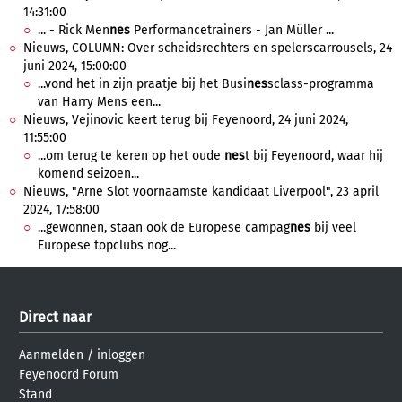
14:31:00
... - Rick Men
nes
Performancetrainers - Jan Müller ...
Nieuws, COLUMN: Over scheidsrechters en spelerscarrousels, 24
juni 2024, 15:00:00
...vond het in zijn praatje bij het Busi
nes
sclass-programma
van Harry Mens een...
Nieuws, Vejinovic keert terug bij Feyenoord, 24 juni 2024,
11:55:00
...om terug te keren op het oude
nes
t bij Feyenoord, waar hij
komend seizoen...
Nieuws, "Arne Slot voornaamste kandidaat Liverpool", 23 april
2024, 17:58:00
...gewonnen, staan ook de Europese campag
nes
bij veel
Europese topclubs nog...
Direct naar
Aanmelden
/
inloggen
Feyenoord Forum
Stand