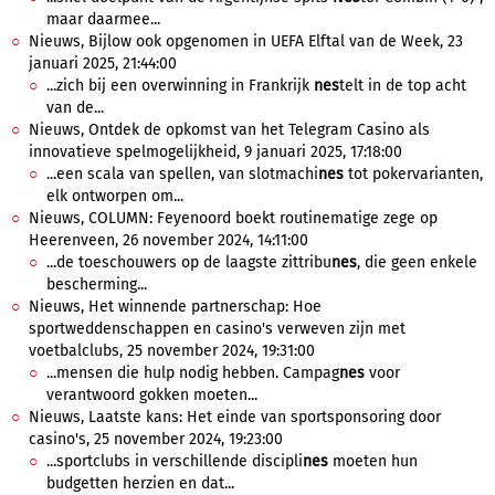
maar daarmee...
Nieuws, Bijlow ook opgenomen in UEFA Elftal van de Week, 23
januari 2025, 21:44:00
...zich bij een overwinning in Frankrijk
nes
telt in de top acht
van de...
Nieuws, Ontdek de opkomst van het Telegram Casino als
innovatieve spelmogelijkheid, 9 januari 2025, 17:18:00
...een scala van spellen, van slotmachi
nes
tot pokervarianten,
elk ontworpen om...
Nieuws, COLUMN: Feyenoord boekt routinematige zege op
Heerenveen, 26 november 2024, 14:11:00
...de toeschouwers op de laagste zittribu
nes
, die geen enkele
bescherming...
Nieuws, Het winnende partnerschap: Hoe
sportweddenschappen en casino's verweven zijn met
voetbalclubs, 25 november 2024, 19:31:00
...mensen die hulp nodig hebben. Campag
nes
voor
verantwoord gokken moeten...
Nieuws, Laatste kans: Het einde van sportsponsoring door
casino's, 25 november 2024, 19:23:00
...sportclubs in verschillende discipli
nes
moeten hun
budgetten herzien en dat...