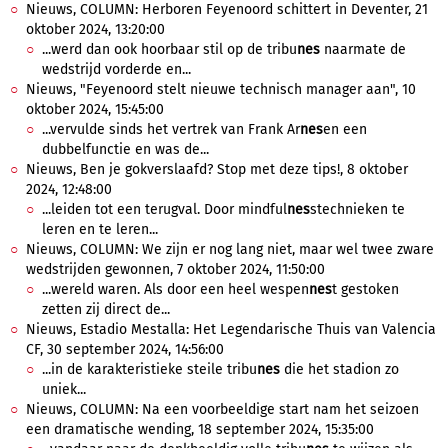
Nieuws, COLUMN: Herboren Feyenoord schittert in Deventer, 21
oktober 2024, 13:20:00
...werd dan ook hoorbaar stil op de tribu
nes
naarmate de
wedstrijd vorderde en...
Nieuws, "Feyenoord stelt nieuwe technisch manager aan", 10
oktober 2024, 15:45:00
...vervulde sinds het vertrek van Frank Ar
nes
en een
dubbelfunctie en was de...
Nieuws, Ben je gokverslaafd? Stop met deze tips!, 8 oktober
2024, 12:48:00
...leiden tot een terugval. Door mindful
nes
stechnieken te
leren en te leren...
Nieuws, COLUMN: We zijn er nog lang niet, maar wel twee zware
wedstrijden gewonnen, 7 oktober 2024, 11:50:00
...wereld waren. Als door een heel wespen
nes
t gestoken
zetten zij direct de...
Nieuws, Estadio Mestalla: Het Legendarische Thuis van Valencia
CF, 30 september 2024, 14:56:00
...in de karakteristieke steile tribu
nes
die het stadion zo
uniek...
Nieuws, COLUMN: Na een voorbeeldige start nam het seizoen
een dramatische wending, 18 september 2024, 15:35:00