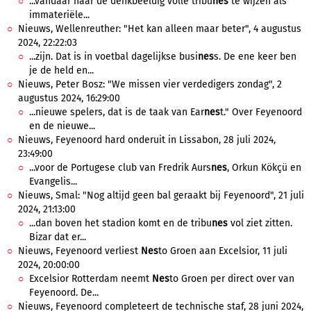
...vandaar naar de denkbeeldig volle tribu
nes
te wijzen als
immateriële...
Nieuws, Wellenreuther: "Het kan alleen maar beter", 4 augustus
2024, 22:22:03
...zijn. Dat is in voetbal dagelijkse busi
nes
s. De ene keer ben
je de held en...
Nieuws, Peter Bosz: "We missen vier verdedigers zondag", 2
augustus 2024, 16:29:00
...nieuwe spelers, dat is de taak van Ear
nes
t." Over Feyenoord
en de nieuwe...
Nieuws, Feyenoord hard onderuit in Lissabon, 28 juli 2024,
23:49:00
...voor de Portugese club van Fredrik Aurs
nes
, Orkun Kökçü en
Evangelis...
Nieuws, Smal: "Nog altijd geen bal geraakt bij Feyenoord", 21 juli
2024, 21:13:00
...dan boven het stadion komt en de tribu
nes
vol ziet zitten.
Bizar dat er...
Nieuws, Feyenoord verliest
Nes
to Groen aan Excelsior, 11 juli
2024, 20:00:00
Excelsior Rotterdam neemt
Nes
to Groen per direct over van
Feyenoord. De...
Nieuws, Feyenoord completeert de technische staf, 28 juni 2024,