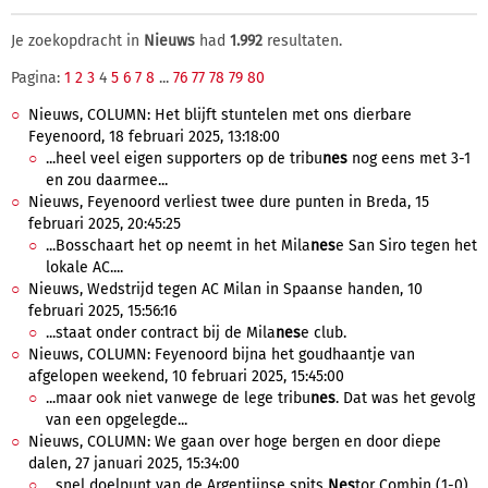
Je zoekopdracht in
Nieuws
had
1.992
resultaten.
Pagina:
1
2
3
4
5
6
7
8
...
76
77
78
79
80
Nieuws, COLUMN: Het blijft stuntelen met ons dierbare
Feyenoord, 18 februari 2025, 13:18:00
...heel veel eigen supporters op de tribu
nes
nog eens met 3-1
en zou daarmee...
Nieuws, Feyenoord verliest twee dure punten in Breda, 15
februari 2025, 20:45:25
...Bosschaart het op neemt in het Mila
nes
e San Siro tegen het
lokale AC....
Nieuws, Wedstrijd tegen AC Milan in Spaanse handen, 10
februari 2025, 15:56:16
...staat onder contract bij de Mila
nes
e club.
Nieuws, COLUMN: Feyenoord bijna het goudhaantje van
afgelopen weekend, 10 februari 2025, 15:45:00
...maar ook niet vanwege de lege tribu
nes
. Dat was het gevolg
van een opgelegde...
Nieuws, COLUMN: We gaan over hoge bergen en door diepe
dalen, 27 januari 2025, 15:34:00
...snel doelpunt van de Argentijnse spits
Nes
tor Combin (1-0) ,