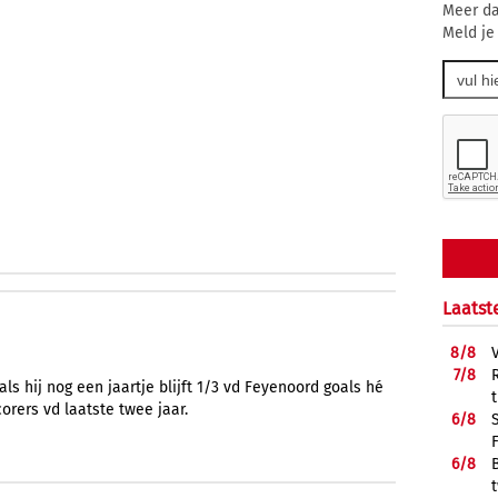
Meer da
Meld je
Laatst
8/
8
7/
8
als hij nog een jaartje blijft 1/3 vd Feyenoord goals hé
rers vd laatste twee jaar.
6/
8
6/
8