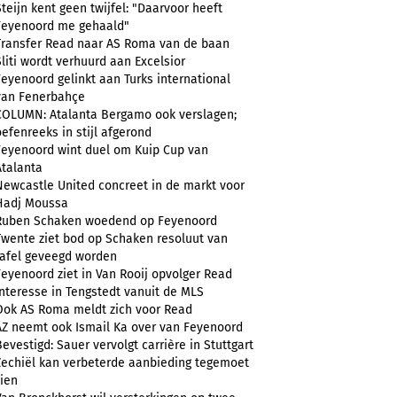
Steijn kent geen twijfel: "Daarvoor heeft
Feyenoord me gehaald"
Transfer Read naar AS Roma van de baan
Sliti wordt verhuurd aan Excelsior
Feyenoord gelinkt aan Turks international
van Fenerbahçe
COLUMN: Atalanta Bergamo ook verslagen;
oefenreeks in stijl afgerond
Feyenoord wint duel om Kuip Cup van
Atalanta
Newcastle United concreet in de markt voor
Hadj Moussa
Ruben Schaken woedend op Feyenoord
Twente ziet bod op Schaken resoluut van
tafel geveegd worden
Feyenoord ziet in Van Rooij opvolger Read
Interesse in Tengstedt vanuit de MLS
Ook AS Roma meldt zich voor Read
AZ neemt ook Ismail Ka over van Feyenoord
Bevestigd: Sauer vervolgt carrière in Stuttgart
Zechiël kan verbeterde aanbieding tegemoet
zien