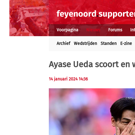
Voorpagina
Nieuws
Forums
In
Archief
Wedstrijden
Standen
E-zine
Ayase Ueda scoort en 
14 januari 2024 14:36