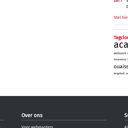
28/
7
Stel hie
Tagclo
ac
eenhoorn
kasanwirjo
ouais
tengstedt
u
Over ons
S
Voor webmasters
Aj