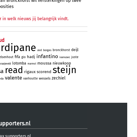
Van Bronckhorst wil versterkingen op twee
posities
r in welk nieuws jij belangrijk vindt.
ud
ardipane
deijl
bronckhorst
borges
aivd
infantino
hadj
fifa
elsenhout
gio
juste
ivanusec
moussa
lotomba
nieuwkoop
kraaijeveld
marmol
steijn
read
sa
rigaux
scorend
valente
zechiel
wessels
vanhoutte
eda
upporters.nl
ax.supporters.nl