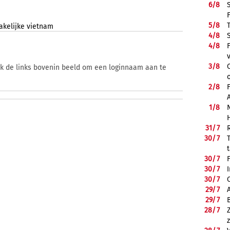
6/
8
5/
8
akelijke
vietnam
4/
8
4/
8
3/
8
ik de links bovenin beeld om een loginnaam aan te
2/
8
1/
8
31/
7
30/
7
30/
7
30/
7
30/
7
29/
7
29/
7
28/
7