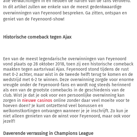
alle verwachtingen in en hebben de harten van de fans veroverd.
In dit artikel zullen we enkele van de meest gedenkwaardige
overwinningen van Feyenoord bespreken. Ga zitten, ontspan en
geniet van de Feyenoord-show!
Historische comeback tegen Ajax
Een van de meest legendarische overwinningen van Feyenoord
vond plaats op 28 oktober 2018, toen zij een historische comeback
maakten tegen aartsrivaal Ajax. Feyenoord stond tijdens de rust
met 0-2 achter, maar wist in de tweede helft terug te komen en de
wedstrijd met 6-2 te winnen. Deze overwinning zorgde voor enorme
vreugde onder de Feyenoord-fans en wordt nog steeds herinnerd
als een van de grootste comebacks in de geschiedenis van de
club. Wist je dat je ook voor een persoonlijke overwinning kan
zorgen in
nieuwe casinos
online zonder daar veel moeite voor te
hoeven doen? Je kunt ontzettend veel bonussen en
welkomstkortingen ontvangen wanneer je je inschrijft. Zo kun je
niet alleen genieten van de winst voor Feyenoord, maar ook voor
jezelf!
Daverende verrassing in Champions League