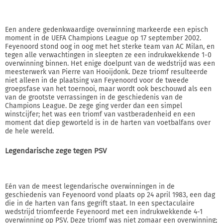
Een andere gedenkwaardige overwinning markeerde een episch
moment in de UEFA Champions League op 17 september 2002.
Feyenoord stond oog in oog met het sterke team van AC Milan, en
tegen alle verwachtingen in sleepten ze een indrukwekkende 1-0
overwinning binnen. Het enige doelpunt van de wedstrijd was een
meesterwerk van Pierre van Hooijdonk. Deze triomf resulteerde
niet alleen in de plaatsing van Feyenoord voor de tweede
groepsfase van het toernooi, maar wordt ook beschouwd als een
van de grootste verrassingen in de geschiedenis van de
Champions League. De zege ging verder dan een simpel
winstcijfer; het was een triomf van vastberadenheid en een
moment dat diep geworteld is in de harten van voetbalfans over
de hele wereld.
Legendarische zege tegen PSV
Eén van de meest legendarische overwinningen in de
geschiedenis van Feyenoord vond plaats op 24 april 1983, een dag
die in de harten van fans gegrift staat. In een spectaculaire
wedstrijd triomfeerde Feyenoord met een indrukwekkende 4-1
overwinning op PSV. Deze triomf was niet zomaar een overwinning;