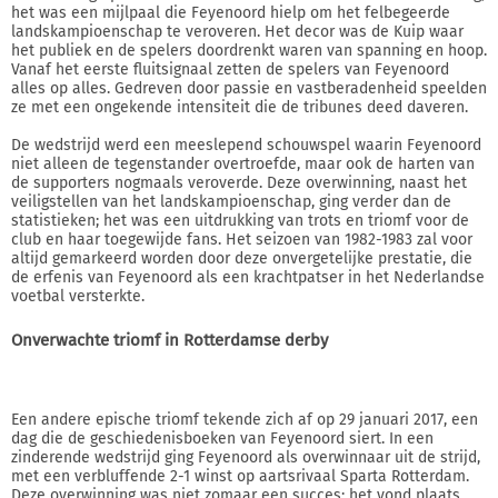
het was een mijlpaal die Feyenoord hielp om het felbegeerde
landskampioenschap te veroveren. Het decor was de Kuip waar
het publiek en de spelers doordrenkt waren van spanning en hoop.
Vanaf het eerste fluitsignaal zetten de spelers van Feyenoord
alles op alles. Gedreven door passie en vastberadenheid speelden
ze met een ongekende intensiteit die de tribunes deed daveren.
De wedstrijd werd een meeslepend schouwspel waarin Feyenoord
niet alleen de tegenstander overtroefde, maar ook de harten van
de supporters nogmaals veroverde. Deze overwinning, naast het
veiligstellen van het landskampioenschap, ging verder dan de
statistieken; het was een uitdrukking van trots en triomf voor de
club en haar toegewijde fans. Het seizoen van 1982-1983 zal voor
altijd gemarkeerd worden door deze onvergetelijke prestatie, die
de erfenis van Feyenoord als een krachtpatser in het Nederlandse
voetbal versterkte.
Onverwachte triomf in Rotterdamse derby
Een andere epische triomf tekende zich af op 29 januari 2017, een
dag die de geschiedenisboeken van Feyenoord siert. In een
zinderende wedstrijd ging Feyenoord als overwinnaar uit de strijd,
met een verbluffende 2-1 winst op aartsrivaal Sparta Rotterdam.
Deze overwinning was niet zomaar een succes; het vond plaats