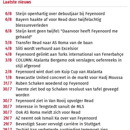
Laatste nieuws
6/
8
Steijn openhartig over debuutjaar bij Feyenoord
6/
8
Bayern haakte af voor Read door twijfelachtig
blessureverleden
6/
8
Steijn kent geen twijfel: "Daarvoor heeft Feyenoord me
gehaald"
5/
8
Transfer Read naar AS Roma van de baan
4/
8
Sliti wordt verhuurd aan Excelsior
4/
8
Feyenoord gelinkt aan Turks international van Fenerbahçe
3/
8
COLUMN: Atalanta Bergamo ook verslagen; oefenreeks in
stijl afgerond
2/
8
Feyenoord wint duel om Kuip Cup van Atalanta
1/
8
Newcastle United concreet in de markt voor Hadj Moussa
31/
7
Ruben Schaken woedend op Feyenoord
30/
7
Twente ziet bod op Schaken resoluut van tafel geveegd
worden
30/
7
Feyenoord ziet in Van Rooij opvolger Read
30/
7
Interesse in Tengstedt vanuit de MLS
30/
7
Ook AS Roma meldt zich voor Read
29/
7
AZ neemt ook Ismail Ka over van Feyenoord
29/
7
Bevestigd: Sauer vervolgt carrière in Stuttgart
28/
7
Zechiël kan verbeterde aanbieding tegemoet zien