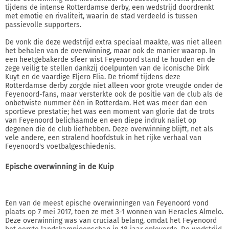
tijdens de intense Rotterdamse derby, een wedstrijd doordrenkt
met emotie en rivaliteit, waarin de stad verdeeld is tussen
passievolle supporters.
De vonk die deze wedstrijd extra speciaal maakte, was niet alleen
het behalen van de overwinning, maar ook de manier waarop. In
een heetgebakerde sfeer wist Feyenoord stand te houden en de
zege veilig te stellen dankzij doelpunten van de iconische Dirk
Kuyt en de vaardige Eljero Elia. De triomf tijdens deze
Rotterdamse derby zorgde niet alleen voor grote vreugde onder de
Feyenoord-fans, maar versterkte ook de positie van de club als de
onbetwiste nummer één in Rotterdam. Het was meer dan een
sportieve prestatie; het was een moment van glorie dat de trots
van Feyenoord belichaamde en een diepe indruk naliet op
degenen die de club liefhebben. Deze overwinning blijft, net als
vele andere, een stralend hoofdstuk in het rijke verhaal van
Feyenoord's voetbalgeschiedenis.
Epische overwinning in de Kuip
Een van de meest epische overwinningen van Feyenoord vond
plaats op 7 mei 2017, toen ze met 3-1 wonnen van Heracles Almelo.
Deze overwinning was van cruciaal belang, omdat het Feyenoord