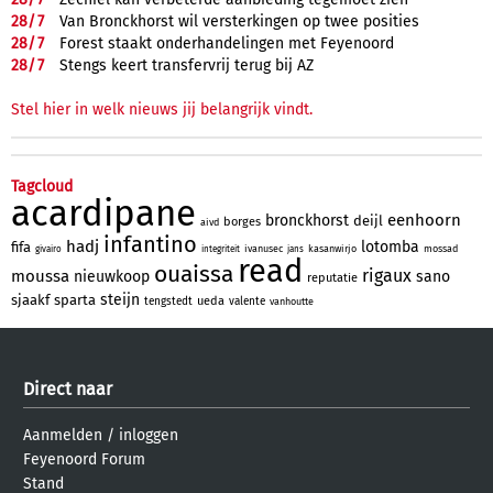
28/
7
Van Bronckhorst wil versterkingen op twee posities
28/
7
Forest staakt onderhandelingen met Feyenoord
28/
7
Stengs keert transfervrij terug bij AZ
Stel hier in welk nieuws jij belangrijk vindt.
Tagcloud
acardipane
eenhoorn
bronckhorst
deijl
borges
aivd
infantino
hadj
lotomba
fifa
ivanusec
kasanwirjo
mossad
givairo
integriteit
jans
read
ouaissa
rigaux
moussa
nieuwkoop
sano
reputatie
steijn
sjaakf
sparta
ueda
tengstedt
valente
vanhoutte
Direct naar
Aanmelden
/
inloggen
Feyenoord Forum
Stand