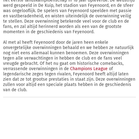
het eerste landskampioenschap in 18 jaar opleverde. De wedstrijd
werd gespeeld in De Kuip, het stadion van Feyenoord, en de sfeer
was ongelooflijk. De spelers van Feyenoord speelden met passie
en vastberadenheid, en wisten uiteindelijk de overwinning veilig
te stellen. Deze overwinning betekende veel voor de club en de
fans, en zal altijd herinnerd worden als een van de grootste
momenten in de geschiedenis van Feyenoord.
Al met al heeft Feyenoord door de jaren heen enkele
onvergetelijke overwinningen behaald en we hebben ze natuurlijk
nog niet eens allemaal kunnen benoemen. Deze overwinningen
tegen alle verwachtingen in hebben de club en de fans veel
vreugde gebracht. Of het nu gaat om historische comebacks,
verrassende overwinningen in de
Champions League
of
legendarische zeges tegen rivalen, Feyenoord heeft altijd laten
zien dat ze tot grootse prestaties in staat zijn. Deze overwinningen
zullen voor altijd een speciale plaats hebben in de geschiedenis
van de club.