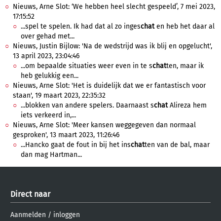
Nieuws, Arne Slot: ‘We hebben heel slecht gespeeld’, 7 mei 2023,
17:15:52
...spel te spelen. Ik had dat al zo inges
chat
en heb het daar al
over gehad met...
Nieuws, Justin Bijlow: 'Na de wedstrijd was ik blij en opgelucht',
13 april 2023, 23:04:46
...om bepaalde situaties weer even in te s
chat
ten, maar ik
heb gelukkig een...
Nieuws, Arne Slot: 'Het is duidelijk dat we er fantastisch voor
staan', 19 maart 2023, 22:35:32
...blokken van andere spelers. Daarnaast s
chat
Alireza hem
iets verkeerd in,...
Nieuws, Arne Slot: 'Meer kansen weggegeven dan normaal
gesproken', 13 maart 2023, 11:26:46
...Hancko gaat de fout in bij het ins
chat
ten van de bal, maar
dan mag Hartman...
Direct naar
Aanmelden
/
inloggen