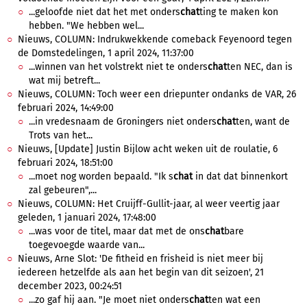
...geloofde niet dat het met onders
chat
ting te maken kon
hebben. "We hebben wel...
Nieuws, COLUMN: Indrukwekkende comeback Feyenoord tegen
de Domstedelingen, 1 april 2024, 11:37:00
...winnen van het volstrekt niet te onders
chat
ten NEC, dan is
wat mij betreft...
Nieuws, COLUMN: Toch weer een driepunter ondanks de VAR, 26
februari 2024, 14:49:00
...in vredesnaam de Groningers niet onders
chat
ten, want de
Trots van het...
Nieuws, [Update] Justin Bijlow acht weken uit de roulatie, 6
februari 2024, 18:51:00
...moet nog worden bepaald. "Ik s
chat
in dat dat binnenkort
zal gebeuren",...
Nieuws, COLUMN: Het Cruijff-Gullit-jaar, al weer veertig jaar
geleden, 1 januari 2024, 17:48:00
...was voor de titel, maar dat met de ons
chat
bare
toegevoegde waarde van...
Nieuws, Arne Slot: 'De fitheid en frisheid is niet meer bij
iedereen hetzelfde als aan het begin van dit seizoen', 21
december 2023, 00:24:51
...zo gaf hij aan. "Je moet niet onders
chat
ten wat een