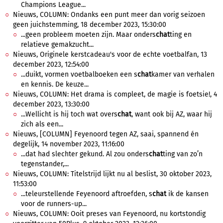
Champions League...
Nieuws, COLUMN: Ondanks een punt meer dan vorig seizoen
geen juichstemming, 18 december 2023, 15:30:00
...geen probleem moeten zijn. Maar onders
chat
ting en
relatieve gemakzucht...
Nieuws, Originele kerstcadeau's voor de echte voetbalfan, 13
december 2023, 12:54:00
...duikt, vormen voetbalboeken een s
chat
kamer van verhalen
en kennis. De keuze...
Nieuws, COLUMN: Het drama is compleet, de magie is foetsie!, 4
december 2023, 13:30:00
...Wellicht is hij toch wat overs
chat
, want ook bij AZ, waar hij
zich als een...
Nieuws, [COLUMN] Feyenoord tegen AZ, saai, spannend én
degelijk, 14 november 2023, 11:16:00
...dat had slechter gekund. Al zou onders
chat
ting van zo’n
tegenstander,...
Nieuws, COLUMN: Titelstrijd lijkt nu al beslist, 30 oktober 2023,
11:53:00
...teleurstellende Feyenoord aftroefden, s
chat
ik de kansen
voor de runners-up...
Nieuws, COLUMN: Ooit preses van Feyenoord, nu kortstondig