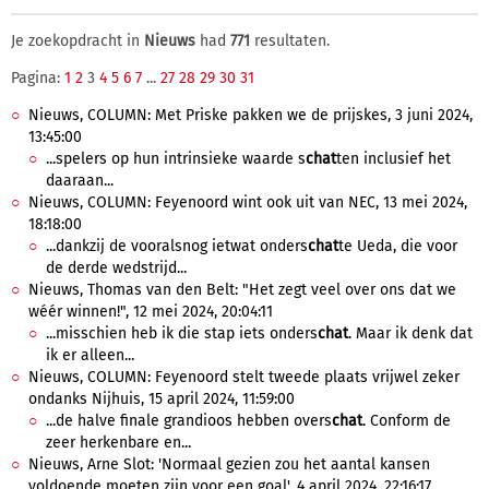
Je zoekopdracht in
Nieuws
had
771
resultaten.
Pagina:
1
2
3
4
5
6
7
...
27
28
29
30
31
Nieuws, COLUMN: Met Priske pakken we de prijskes, 3 juni 2024,
13:45:00
...spelers op hun intrinsieke waarde s
chat
ten inclusief het
daaraan...
Nieuws, COLUMN: Feyenoord wint ook uit van NEC, 13 mei 2024,
18:18:00
...dankzij de vooralsnog ietwat onders
chat
te Ueda, die voor
de derde wedstrijd...
Nieuws, Thomas van den Belt: "Het zegt veel over ons dat we
wéér winnen!", 12 mei 2024, 20:04:11
...misschien heb ik die stap iets onders
chat
. Maar ik denk dat
ik er alleen...
Nieuws, COLUMN: Feyenoord stelt tweede plaats vrijwel zeker
ondanks Nijhuis, 15 april 2024, 11:59:00
...de halve finale grandioos hebben overs
chat
. Conform de
zeer herkenbare en...
Nieuws, Arne Slot: 'Normaal gezien zou het aantal kansen
voldoende moeten zijn voor een goal', 4 april 2024, 22:16:17