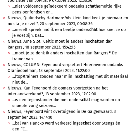
voorzitter van 50Plus, 9 oktober 2023, 12:36:00
...niet voldoende geïndexeerd ondanks s
chat
hemeltje rijke
pensioenfondsen en...
Nieuws, Quilindschy Hartman: 'Als klein kind keek je hiernaar en
nu sta je er zelf', 20 september 2023, 00:08:36
...mezelf spreek had ik een beetje onders
chat
hoe snel ze op
je voet zijn. Dat...
Nieuws, Arne Slot: 'Celtic moet je anders ins
chat
ten dan
Rangers', 18 september 2023, 15:42:15
...moet je ze denk ik anders ins
chat
ten dan Rangers." De
trainer van...
Nieuws, COLUMN: Feyenoord verplettert Heerenveen ondanks
Oranjedoelman, 18 september 2023, 11:22:00
...(top)trainers zouden naar mijn ins
chat
ting met dit materiaal
niet de...
Nieuws, Kan Feyenoord de opmars voortzetten na het
interlandweekend?, 13 september 2023, 17:02:00
...is een tegenstander die niet onders
chat
mag worden en
snoepte vorig seizoen...
Nieuws, Feyenoord wint overtuigend in De Galgenwaard, 3
september 2023, 14:14:10
...bal van Hancko werd verkeerd inges
chat
door Stengs én
een FC...