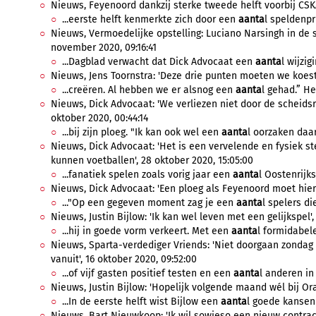
Nieuws, Feyenoord dankzij sterke tweede helft voorbij CSK
...eerste helft kenmerkte zich door een
aanta
l speldenpr
Nieuws, Vermoedelijke opstelling: Luciano Narsingh in de s
november 2020, 09:16:41
...Dagblad verwacht dat Dick Advocaat een
aanta
l wijzig
Nieuws, Jens Toornstra: 'Deze drie punten moeten we koeste
...creëren. Al hebben we er alsnog een
aanta
l gehad.” Het
Nieuws, Dick Advocaat: 'We verliezen niet door de scheidsre
oktober 2020, 00:44:14
...bij zijn ploeg. "Ik kan ook wel een
aanta
l oorzaken daa
Nieuws, Dick Advocaat: 'Het is een vervelende en fysiek s
kunnen voetballen', 28 oktober 2020, 15:05:00
...fanatiek spelen zoals vorig jaar een
aanta
l Oostenrijk
Nieuws, Dick Advocaat: 'Een ploeg als Feyenoord moet hier
..."Op een gegeven moment zag je een
aanta
l spelers die
Nieuws, Justin Bijlow: 'Ik kan wel leven met een gelijkspel',
...hij in goede vorm verkeert. Met een
aanta
l formidabele
Nieuws, Sparta-verdediger Vriends: 'Niet doorgaan zondag 
vanuit', 16 oktober 2020, 09:52:00
...of vijf gasten positief testen en een
aanta
l anderen in
Nieuws, Justin Bijlow: 'Hopelijk volgende maand wél bij Ora
...In de eerste helft wist Bijlow een
aanta
l goede kansen
Nieuws, Bart Nieuwkoop: 'Ik wil sowieso een nieuw contrac