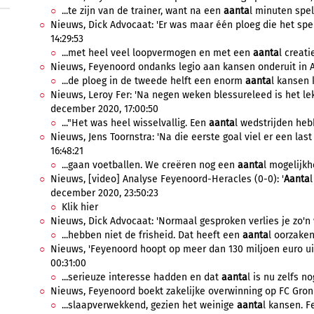
...te zijn van de trainer, want na een
aanta
l minuten spel
Nieuws, Dick Advocaat: 'Er was maar één ploeg die het spe
14:29:53
...met heel veel loopvermogen en met een
aanta
l creati
Nieuws, Feyenoord ondanks legio aan kansen onderuit in A
...de ploeg in de tweede helft een enorm
aanta
l kansen 
Nieuws, Leroy Fer: 'Na negen weken blessureleed is het le
december 2020, 17:00:50
..."Het was heel wisselvallig. Een
aanta
l wedstrijden heb
Nieuws, Jens Toornstra: 'Na die eerste goal viel er een las
16:48:21
...gaan voetballen. We creëren nog een
aanta
l mogelijkh
Nieuws, [video] Analyse Feyenoord-Heracles (0-0): '
Aanta
l
december 2020, 23:50:23
Klik hier
Nieuws, Dick Advocaat: 'Normaal gesproken verlies je zo'n w
...hebben niet de frisheid. Dat heeft een
aanta
l oorzaken.
Nieuws, 'Feyenoord hoopt op meer dan 130 miljoen euro ui
00:31:00
...serieuze interesse hadden en dat
aanta
l is nu zelfs n
Nieuws, Feyenoord boekt zakelijke overwinning op FC Gron
...slaapverwekkend, gezien het weinige
aanta
l kansen. F