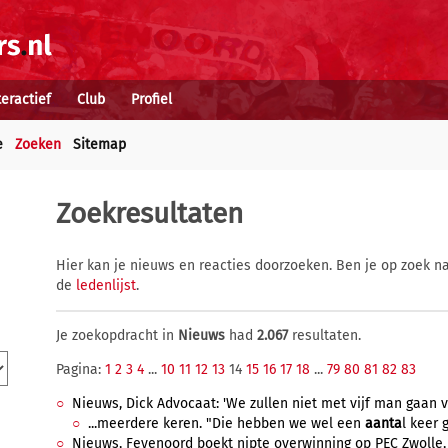
teractief
Club
Profiel
e
Zoeken
Sitemap
Zoekresultaten
Hier kan je nieuws en reacties doorzoeken. Ben je op zoek na
de
ledenlijst
.
Je zoekopdracht in
Nieuws
had
2.067
resultaten.
Pagina:
1
2
3
4
...
10
11
12
13
14
15
16
17
18
...
79
80
81
82
83
Nieuws, Dick Advocaat: 'We zullen niet met vijf man gaan ve
...meerdere keren. "Die hebben we wel een
aanta
l keer 
Nieuws, Feyenoord boekt nipte overwinning op PEC Zwolle, 1