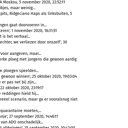
A Moskou, 5 november 2020, 22:52:11
ikjes, maar weinig...
pits, Ridgeciano Haps als linksbuiten, 5
ingen gaat doorvoeren in...
ren', 1 november 2020, 16:31:51
 is het verhaal...
chter, we verliezen door onszelf', 30
rvoor aangeven, maar...
terke ploeg met jongens die gewoon aardig
se ploegen speelden...
 gewoon winnen', 25 oktober 2020, 19:03:04
 er pas net bij zijn...
 22 oktober 2020, 23:19:17
 reddingen hield hij...
reëel scenario, maar ga er vooralsnog niet
 quarantaine moeten,...
nje', 27 september 2020, 14:46:11
 van ADO onschadelijk...
t afdwingen', 25 september 2020, 10:42:00