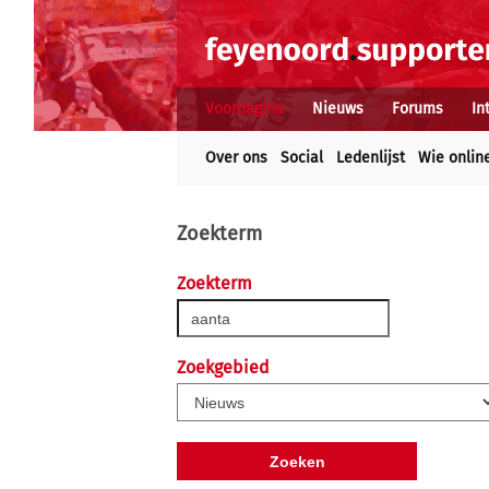
Voorpagina
Nieuws
Forums
In
Over ons
Social
Ledenlijst
Wie onlin
Zoekterm
Zoekterm
Zoekgebied