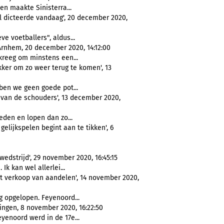
en maakte Sinisterra...
l dicteerde vandaag', 20 december 2020,
eve voetballers", aldus...
rnhem, 20 december 2020, 14:12:00
kreeg om minstens een...
kker om zo weer terug te komen', 13
ben we geen goede pot...
t van de schouders', 13 december 2020,
eden en lopen dan zo...
 gelijkspelen begint aan te tikken', 6
edstrijd', 29 november 2020, 16:45:15
 Ik kan wel allerlei...
t verkoop van aandelen', 14 november 2020,
og opgelopen. Feyenoord...
ingen, 8 november 2020, 16:22:50
eyenoord werd in de 17e...