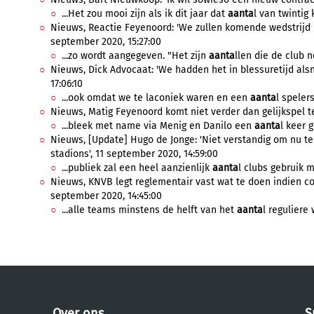
...Het zou mooi zijn als ik dit jaar dat
aanta
l van twintig 
Nieuws, Reactie Feyenoord: 'We zullen komende wedstrijd 
september 2020, 15:27:00
...zo wordt aangegeven. "Het zijn
aanta
llen die de club 
Nieuws, Dick Advocaat: 'We hadden het in blessuretijd als
17:06:10
...ook omdat we te laconiek waren en een
aanta
l speler
Nieuws, Matig Feyenoord komt niet verder dan gelijkspel t
...bleek met name via Menig en Danilo een
aanta
l keer 
Nieuws, [Update] Hugo de Jonge: 'Niet verstandig om nu t
stadions', 11 september 2020, 14:59:00
...publiek zal een heel aanzienlijk
aanta
l clubs gebruik 
Nieuws, KNVB legt reglementair vast wat te doen indien c
september 2020, 14:45:00
...alle teams minstens de helft van het
aanta
l reguliere 
Over ons
S