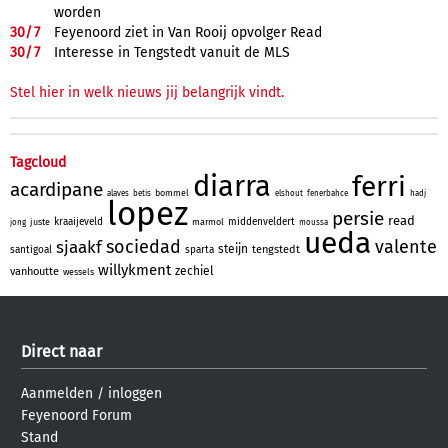
worden
30/
7
Feyenoord ziet in Van Rooij opvolger Read
30/
7
Interesse in Tengstedt vanuit de MLS
Stel hier in welk nieuws jij belangrijk vindt.
Tagcloud
diarra
ferri
acardipane
bommel
alaves
betis
elshout
fenerbahce
hadj
lopez
persie
read
kraaijeveld
middenveldert
juste
marmol
jong
moussa
ueda
sociedad
valente
sjaakf
steijn
tengstedt
santigoal
sparta
willykment
zechiel
vanhoutte
wessels
Direct naar
Aanmelden
/
inloggen
Feyenoord Forum
Stand