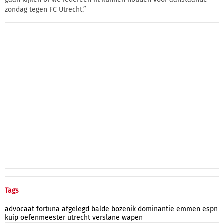
zondag tegen FC Utrecht.”
Tags
advocaat
fortuna
afgelegd
balde
bozenik
dominantie
emmen
espn
kuip
oefenmeester
utrecht
verslane
wapen