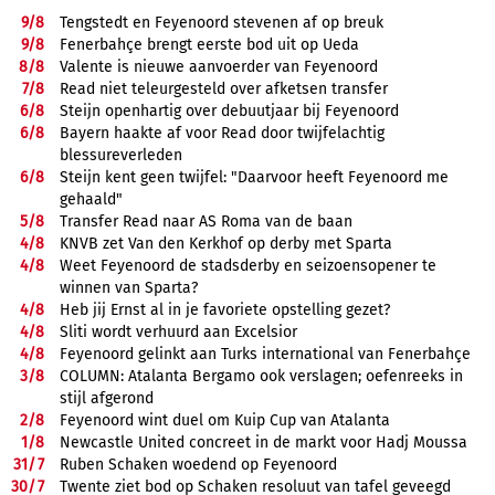
9/
8
Tengstedt en Feyenoord stevenen af op breuk
9/
8
Fenerbahçe brengt eerste bod uit op Ueda
8/
8
Valente is nieuwe aanvoerder van Feyenoord
7/
8
Read niet teleurgesteld over afketsen transfer
6/
8
Steijn openhartig over debuutjaar bij Feyenoord
6/
8
Bayern haakte af voor Read door twijfelachtig
blessureverleden
6/
8
Steijn kent geen twijfel: "Daarvoor heeft Feyenoord me
gehaald"
5/
8
Transfer Read naar AS Roma van de baan
4/
8
KNVB zet Van den Kerkhof op derby met Sparta
4/
8
Weet Feyenoord de stadsderby en seizoensopener te
winnen van Sparta?
4/
8
Heb jij Ernst al in je favoriete opstelling gezet?
4/
8
Sliti wordt verhuurd aan Excelsior
4/
8
Feyenoord gelinkt aan Turks international van Fenerbahçe
3/
8
COLUMN: Atalanta Bergamo ook verslagen; oefenreeks in
stijl afgerond
2/
8
Feyenoord wint duel om Kuip Cup van Atalanta
1/
8
Newcastle United concreet in de markt voor Hadj Moussa
31/
7
Ruben Schaken woedend op Feyenoord
30/
7
Twente ziet bod op Schaken resoluut van tafel geveegd