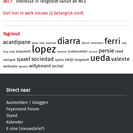
30/
7
Interesse in Tengstedt vanuit de MLS
Stel hier in welk nieuws jij belangrijk vindt.
Tagcloud
diarra
ferri
acardipane
bommel
alaves
betis
elshout
fenerbahce
hadj
lopez
persie
read
kraaijeveld
middenveldert
juste
marmol
jong
moussa
ueda
sociedad
valente
sjaakf
steijn
tengstedt
santigoal
sparta
willykment
zechiel
vanhoutte
wessels
Direct naar
Aanmelden
/
inloggen
Feyenoord Forum
Stand
Kalender
E-zine (nieuwsbrief)