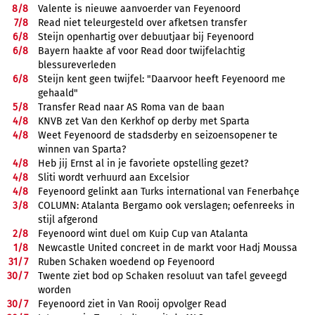
8/
8
Valente is nieuwe aanvoerder van Feyenoord
7/
8
Read niet teleurgesteld over afketsen transfer
6/
8
Steijn openhartig over debuutjaar bij Feyenoord
6/
8
Bayern haakte af voor Read door twijfelachtig
blessureverleden
6/
8
Steijn kent geen twijfel: "Daarvoor heeft Feyenoord me
gehaald"
5/
8
Transfer Read naar AS Roma van de baan
4/
8
KNVB zet Van den Kerkhof op derby met Sparta
4/
8
Weet Feyenoord de stadsderby en seizoensopener te
winnen van Sparta?
4/
8
Heb jij Ernst al in je favoriete opstelling gezet?
4/
8
Sliti wordt verhuurd aan Excelsior
4/
8
Feyenoord gelinkt aan Turks international van Fenerbahçe
3/
8
COLUMN: Atalanta Bergamo ook verslagen; oefenreeks in
stijl afgerond
2/
8
Feyenoord wint duel om Kuip Cup van Atalanta
1/
8
Newcastle United concreet in de markt voor Hadj Moussa
31/
7
Ruben Schaken woedend op Feyenoord
30/
7
Twente ziet bod op Schaken resoluut van tafel geveegd
worden
30/
7
Feyenoord ziet in Van Rooij opvolger Read