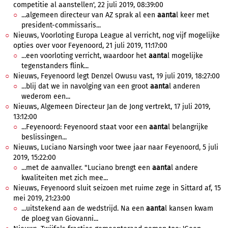
competitie al aanstellen', 22 juli 2019, 08:39:00
...algemeen directeur van AZ sprak al een
aanta
l keer met
president-commissaris...
Nieuws, Voorloting Europa League al verricht, nog vijf mogelijke
opties over voor Feyenoord, 21 juli 2019, 11:17:00
...een voorloting verricht, waardoor het
aanta
l mogelijke
tegenstanders flink...
Nieuws, Feyenoord legt Denzel Owusu vast, 19 juli 2019, 18:27:00
...blij dat we in navolging van een groot
aanta
l anderen
wederom een...
Nieuws, Algemeen Directeur Jan de Jong vertrekt, 17 juli 2019,
13:12:00
...Feyenoord: Feyenoord staat voor een
aanta
l belangrijke
beslissingen...
Nieuws, Luciano Narsingh voor twee jaar naar Feyenoord, 5 juli
2019, 15:22:00
...met de aanvaller. "Luciano brengt een
aanta
l andere
kwaliteiten met zich mee...
Nieuws, Feyenoord sluit seizoen met ruime zege in Sittard af, 15
mei 2019, 21:23:00
...uitstekend aan de wedstrijd. Na een
aanta
l kansen kwam
de ploeg van Giovanni...