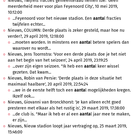
Nieuws, Twijfels fracties gemeenteraad nemen toe: 'Geen
meerderheid meer voor plan Feyenoord City', 10 mei 2019,
10:12:00
...Feyenoord voor het nieuwe stadion. Een
aanta
l fracties
twijfelen echter...
Nieuws, COLUMN: Derde plaats is zeker gesteld, maar hoe nu
verder?, 29 april 2019, 12:18:00
...moeten worden. In minstens een
aanta
l betere spelers dan
waarover nu wordt...
Nieuws, Jens Toornstra: 'Voor een derde plaats doe je het niet
aan het begin van het seizoen', 24 april 2019, 23:19:25
...over zijn eigen seizoen. "Ik heb een
aanta
l keer wissel
gezeten. Dat kwam...
Nieuws, Robin van Persie: 'Derde plaats in deze situatie het
maximaal haalbare', 20 april 2019, 22:54:24
...we in de eerste helft toch een
aanta
l mogelijkheden kregen.
Ikzelf ook....
Nieuws, Giovanni van Bronckhorst: 'Je kan alleen echt goed
presteren met elkaar als het rustig is', 29 maart 2019, 17:38:00
...de club is. "Maar ik heb er al een
aanta
l jaar mee te maken,
er zijn...
Nieuws, Nieuw stadion loopt jaar vertraging op, 25 maart 2019,
15:46:00