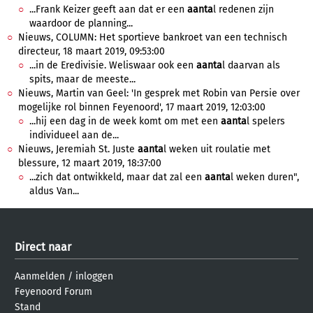
...Frank Keizer geeft aan dat er een
aanta
l redenen zijn
waardoor de planning...
Nieuws, COLUMN: Het sportieve bankroet van een technisch
directeur, 18 maart 2019, 09:53:00
...in de Eredivisie. Weliswaar ook een
aanta
l daarvan als
spits, maar de meeste...
Nieuws, Martin van Geel: 'In gesprek met Robin van Persie over
mogelijke rol binnen Feyenoord', 17 maart 2019, 12:03:00
...hij een dag in de week komt om met een
aanta
l spelers
individueel aan de...
Nieuws, Jeremiah St. Juste
aanta
l weken uit roulatie met
blessure, 12 maart 2019, 18:37:00
...zich dat ontwikkeld, maar dat zal een
aanta
l weken duren",
aldus Van...
Direct naar
Aanmelden
/
inloggen
Feyenoord Forum
Stand