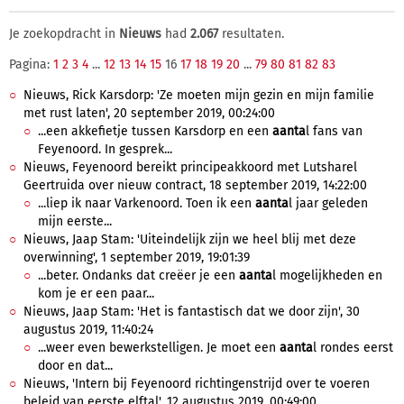
Je zoekopdracht in
Nieuws
had
2.067
resultaten.
Pagina:
1
2
3
4
...
12
13
14
15
16
17
18
19
20
...
79
80
81
82
83
Nieuws, Rick Karsdorp: 'Ze moeten mijn gezin en mijn familie
met rust laten', 20 september 2019, 00:24:00
...een akkefietje tussen Karsdorp en een
aanta
l fans van
Feyenoord. In gesprek...
Nieuws, Feyenoord bereikt principeakkoord met Lutsharel
Geertruida over nieuw contract, 18 september 2019, 14:22:00
...liep ik naar Varkenoord. Toen ik een
aanta
l jaar geleden
mijn eerste...
Nieuws, Jaap Stam: 'Uiteindelijk zijn we heel blij met deze
overwinning', 1 september 2019, 19:01:39
...beter. Ondanks dat creëer je een
aanta
l mogelijkheden en
kom je er een paar...
Nieuws, Jaap Stam: 'Het is fantastisch dat we door zijn', 30
augustus 2019, 11:40:24
...weer even bewerkstelligen. Je moet een
aanta
l rondes eerst
door en dat...
Nieuws, 'Intern bij Feyenoord richtingenstrijd over te voeren
beleid van eerste elftal', 12 augustus 2019, 00:49:00