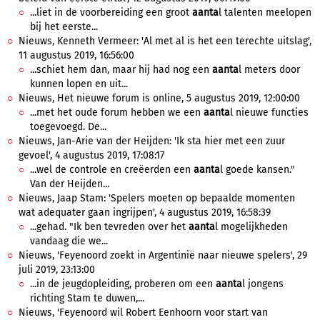
...liet in de voorbereiding een groot
aanta
l talenten meelopen
bij het eerste...
Nieuws, Kenneth Vermeer: 'Al met al is het een terechte uitslag',
11 augustus 2019, 16:56:00
...schiet hem dan, maar hij had nog een
aanta
l meters door
kunnen lopen en uit...
Nieuws, Het nieuwe forum is online, 5 augustus 2019, 12:00:00
...met het oude forum hebben we een
aanta
l nieuwe functies
toegevoegd. De...
Nieuws, Jan-Arie van der Heijden: 'Ik sta hier met een zuur
gevoel', 4 augustus 2019, 17:08:17
...wel de controle en creëerden een
aanta
l goede kansen."
Van der Heijden...
Nieuws, Jaap Stam: 'Spelers moeten op bepaalde momenten
wat adequater gaan ingrijpen', 4 augustus 2019, 16:58:39
...gehad. "Ik ben tevreden over het
aanta
l mogelijkheden
vandaag die we...
Nieuws, 'Feyenoord zoekt in Argentinië naar nieuwe spelers', 29
juli 2019, 23:13:00
...in de jeugdopleiding, proberen om een
aanta
l jongens
richting Stam te duwen,...
Nieuws, 'Feyenoord wil Robert Eenhoorn voor start van