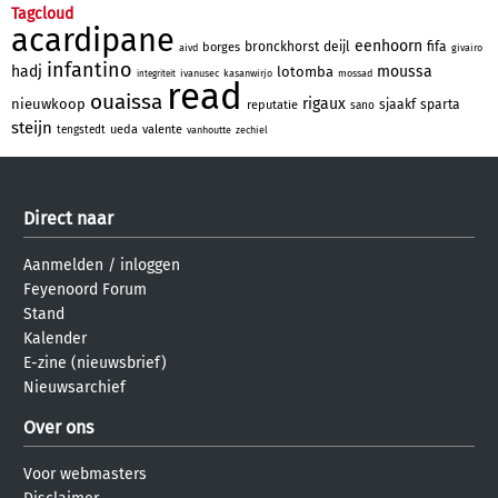
Tagcloud
acardipane
eenhoorn
bronckhorst
deijl
fifa
borges
aivd
givairo
infantino
hadj
moussa
lotomba
ivanusec
kasanwirjo
mossad
integriteit
read
ouaissa
rigaux
nieuwkoop
sjaakf
sparta
reputatie
sano
steijn
ueda
valente
tengstedt
vanhoutte
zechiel
Direct naar
Aanmelden
/
inloggen
Feyenoord Forum
Stand
Kalender
E-zine (nieuwsbrief)
Nieuwsarchief
Over ons
Voor webmasters