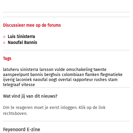
Discussieer mee op de forums
Luis Sinisterra
Naoufal Bannis
Tags
latuheru
sinisterra
larsson
vulde
omschakeling
twente
aanspeelpunt
bannis
berghuis
colombiaan
flanken
flegmatieke
ijverig
laconiek
naoufal
oogt
overtal
rapporteur
rushes
stam
telegraaf
vitesse
Wat vind jij van dit nieuws?
Om te reageren moet je eerst inloggen. Klik op de link
rechtsboven.
Feyenoord E-zine