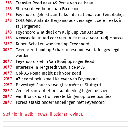
5/
8
Transfer Read naar AS Roma van de baan
4/
8
Sliti wordt verhuurd aan Excelsior
4/
8
Feyenoord gelinkt aan Turks international van Fenerbahçe
3/
8
COLUMN: Atalanta Bergamo ook verslagen; oefenreeks in
stijl afgerond
2/
8
Feyenoord wint duel om Kuip Cup van Atalanta
1/
8
Newcastle United concreet in de markt voor Hadj Moussa
31/
7
Ruben Schaken woedend op Feyenoord
30/
7
Twente ziet bod op Schaken resoluut van tafel geveegd
worden
30/
7
Feyenoord ziet in Van Rooij opvolger Read
30/
7
Interesse in Tengstedt vanuit de MLS
30/
7
Ook AS Roma meldt zich voor Read
29/
7
AZ neemt ook Ismail Ka over van Feyenoord
29/
7
Bevestigd: Sauer vervolgt carrière in Stuttgart
28/
7
Zechiël kan verbeterde aanbieding tegemoet zien
28/
7
Van Bronckhorst wil versterkingen op twee posities
28/
7
Forest staakt onderhandelingen met Feyenoord
Stel hier in welk nieuws jij belangrijk vindt.