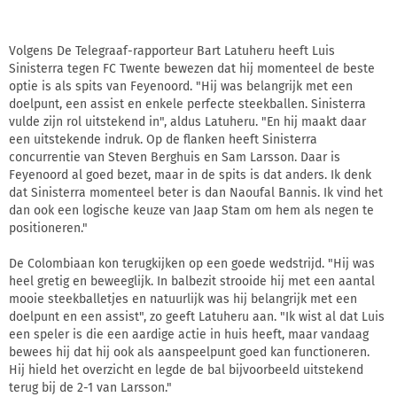
Volgens De Telegraaf-rapporteur Bart Latuheru heeft Luis
Sinisterra tegen FC Twente bewezen dat hij momenteel de beste
optie is als spits van Feyenoord. "Hij was belangrijk met een
doelpunt, een assist en enkele perfecte steekballen. Sinisterra
vulde zijn rol uitstekend in", aldus Latuheru. "En hij maakt daar
een uitstekende indruk. Op de flanken heeft Sinisterra
concurrentie van Steven Berghuis en Sam Larsson. Daar is
Feyenoord al goed bezet, maar in de spits is dat anders. Ik denk
dat Sinisterra momenteel beter is dan Naoufal Bannis. Ik vind het
dan ook een logische keuze van Jaap Stam om hem als negen te
positioneren."
De Colombiaan kon terugkijken op een goede wedstrijd. "Hij was
heel gretig en beweeglijk. In balbezit strooide hij met een aantal
mooie steekballetjes en natuurlijk was hij belangrijk met een
doelpunt en een assist", zo geeft Latuheru aan. "Ik wist al dat Luis
een speler is die een aardige actie in huis heeft, maar vandaag
bewees hij dat hij ook als aanspeelpunt goed kan functioneren.
Hij hield het overzicht en legde de bal bijvoorbeeld uitstekend
terug bij de 2-1 van Larsson."