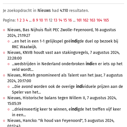
Je zoekopdracht in
Nieuws
had
4.110
resultaten.
Pagina:
1
2
3
4
...
8
9
10
11
12
13
14
15
16
...
161
162
163
164
165
Nieuws, Bas Nijhuis fluit PEC Zwolle-Feyenoord, 16 augustus
2024, 21:19:27
...en het in een 1-1 gelijkspel geë
indi
gde duel op bezoek bij
RKC Waalwijk.
Nieuws, KNVB houdt vast aan stakingsregels, 7 augustus 2024,
22:28:00
...wedstrijden in Nederland onderbroken
indi
en er iets op het
veld wordt...
Nieuws, Minteh genomineerd als Talent van het Jaar, 7 augustus
2024, 20:17:00
...Die avond worden ook de overige
indi
viduele prijzen aan de
Speler van het...
Nieuws, Historische balans tegen Willem II, 7 augustus 2024,
15:05:39
...drieënveertig keer te winnen, e
indi
gde het treffen vijf keer
in een...
Nieuws, Hancko: "Ik houd van Feyenoord", 5 augustus 2024,
01:12:43