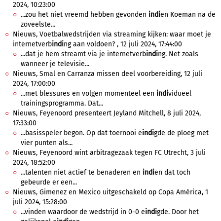
2024, 10:23:00
...zou het niet vreemd hebben gevonden
indi
en Koeman na de
zoveelste...
Nieuws, Voetbalwedstrijden via streaming kijken: waar moet je
internetverb
indi
ng aan voldoen? , 12 juli 2024, 17:44:00
...dat je hem streamt via je internetverb
indi
ng. Net zoals
wanneer je televisie...
Nieuws, Smal en Carranza missen deel voorbereiding, 12 juli
2024, 17:00:00
...met blessures en volgen momenteel een
indi
vidueel
trainingsprogramma. Dat...
Nieuws, Feyenoord presenteert Jeyland Mitchell, 8 juli 2024,
17:33:00
...basisspeler begon. Op dat toernooi e
indi
gde de ploeg met
vier punten als...
Nieuws, Feyenoord wint arbitragezaak tegen FC Utrecht, 3 juli
2024, 18:52:00
...talenten niet actief te benaderen en
indi
en dat toch
gebeurde er een...
Nieuws, Gimenez en Mexico uitgeschakeld op Copa América, 1
juli 2024, 15:28:00
...vinden waardoor de wedstrijd in 0-0 e
indi
gde. Door het