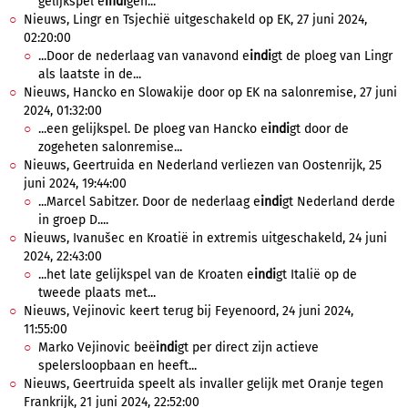
gelijkspel e
indi
gen...
Nieuws, Lingr en Tsjechië uitgeschakeld op EK, 27 juni 2024,
02:20:00
...Door de nederlaag van vanavond e
indi
gt de ploeg van Lingr
als laatste in de...
Nieuws, Hancko en Slowakije door op EK na salonremise, 27 juni
2024, 01:32:00
...een gelijkspel. De ploeg van Hancko e
indi
gt door de
zogeheten salonremise...
Nieuws, Geertruida en Nederland verliezen van Oostenrijk, 25
juni 2024, 19:44:00
...Marcel Sabitzer. Door de nederlaag e
indi
gt Nederland derde
in groep D....
Nieuws, Ivanušec en Kroatië in extremis uitgeschakeld, 24 juni
2024, 22:43:00
...het late gelijkspel van de Kroaten e
indi
gt Italië op de
tweede plaats met...
Nieuws, Vejinovic keert terug bij Feyenoord, 24 juni 2024,
11:55:00
Marko Vejinovic beë
indi
gt per direct zijn actieve
spelersloopbaan en heeft...
Nieuws, Geertruida speelt als invaller gelijk met Oranje tegen
Frankrijk, 21 juni 2024, 22:52:00