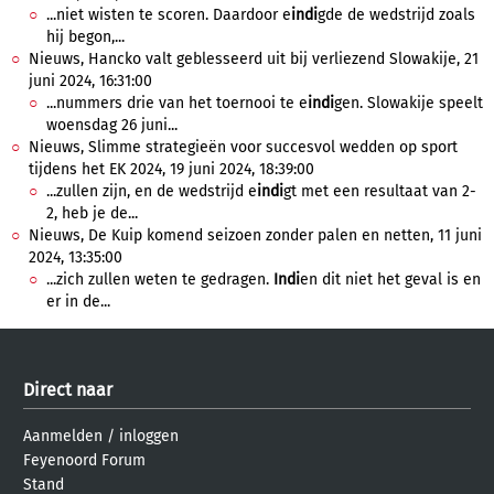
...niet wisten te scoren. Daardoor e
indi
gde de wedstrijd zoals
hij begon,...
Nieuws, Hancko valt geblesseerd uit bij verliezend Slowakije, 21
juni 2024, 16:31:00
...nummers drie van het toernooi te e
indi
gen. Slowakije speelt
woensdag 26 juni...
Nieuws, Slimme strategieën voor succesvol wedden op sport
tijdens het EK 2024, 19 juni 2024, 18:39:00
...zullen zijn, en de wedstrijd e
indi
gt met een resultaat van 2-
2, heb je de...
Nieuws, De Kuip komend seizoen zonder palen en netten, 11 juni
2024, 13:35:00
...zich zullen weten te gedragen.
Indi
en dit niet het geval is en
er in de...
Direct naar
Aanmelden
/
inloggen
Feyenoord Forum
Stand