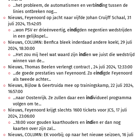
...het probleem, de automatismen en verb
indi
ng tussen de
linies ontbreken nog....
Nieuws, Feyenoord op jacht naar vijfde Johan Cruijff Schaal, 31
juli 2024, 15:42:05
...won PSV er drieënveertig, e
indi
gden negentien wedstrijden
in een gelijkspel...
Nieuws, COLUMN: Benfica bleek inderdaad andere koek!, 29 juli
2024, 18:30:00
...Het zou mij heel wat waard zijn
indi
en we juist die wedstrijd
winnen van de...
Nieuws, Thomas Beelen verlengt contract , 24 juli 2024, 12:33:00
...de goede prestaties van Feyenoord. Zo e
indi
gde Feyenoord
als tweede achter...
Nieuws, Bijlow & Geertruida mee op trainingskamp, 22 juli 2024,
16:57:00
...naar Oostenrijk. Ze zullen daar een
indi
vidueel programma
volgen om te...
Nieuws, Feyenoord krijgt slechts 1600 tickets voor JCS, 17 juli
2024, 23:06:00
...18:00 voor gouden kaarthouders en
indi
en er dan nog
kaarten over zijn zal...
Nieuws, COLUMN: EK voorbij; op naar het nieuwe seizoen, 16 juli