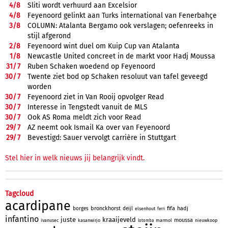
4/
8
Sliti wordt verhuurd aan Excelsior
4/
8
Feyenoord gelinkt aan Turks international van Fenerbahçe
3/
8
COLUMN: Atalanta Bergamo ook verslagen; oefenreeks in
stijl afgerond
2/
8
Feyenoord wint duel om Kuip Cup van Atalanta
1/
8
Newcastle United concreet in de markt voor Hadj Moussa
31/
7
Ruben Schaken woedend op Feyenoord
30/
7
Twente ziet bod op Schaken resoluut van tafel geveegd
worden
30/
7
Feyenoord ziet in Van Rooij opvolger Read
30/
7
Interesse in Tengstedt vanuit de MLS
30/
7
Ook AS Roma meldt zich voor Read
29/
7
AZ neemt ook Ismail Ka over van Feyenoord
29/
7
Bevestigd: Sauer vervolgt carrière in Stuttgart
Stel hier in welk nieuws jij belangrijk vindt.
Tagcloud
acardipane
bronckhorst
fifa
hadj
borges
deijl
elsenhout
ferri
infantino
juste
kraaijeveld
moussa
ivanusec
kasanwirjo
marmol
nieuwkoop
lotomba