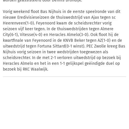
worden geassisteerd door Dennis Brondijk.
Vorig weekend floot Bas Nijhuis in de eerste speelronde van dit
nieuwe Eredivisieseizoen de thuiswedstrijd van Ajax tegen sc
Heerenveen(1-0). Feyenoord kwam de scheidsrechter vorig
seizoen vijf keer tegen. In de thuiswedstrijden tegen Almere
City(6-1), Vitesse(4-0) en Heracles Almelo(3-0). Ook floot hij de
kwartfinale van Feyenoord in de KNVB Beker tegen AZ(1-0) en de
uitwedstrijd tegen Fortuna Sittard(0-1 winst). PEC Zwolle kreeg Bas
Nijhuis vorig seizoen in twee wedstrijden toegewezen als
scheidsrechter. In de met 2-1 verloren uitwedstrijd op bezoek bij
Heracles Almelo en het in een 1-1 gelijkspel geëindigde duel op
bezoek bij RKC Waalwijk.