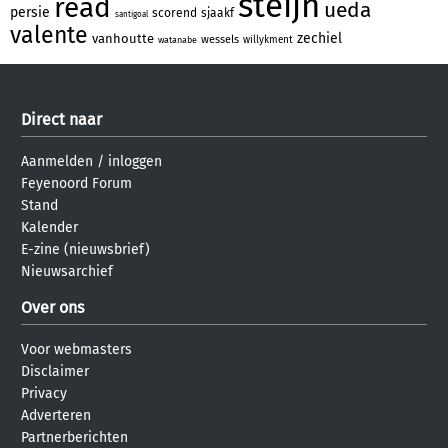
steijn
read
ueda
persie
scorend
sjaakf
santigoal
valente
zechiel
vanhoutte
wessels
willykment
watanabe
Direct naar
Aanmelden
/
inloggen
Feyenoord Forum
Stand
Kalender
E-zine (nieuwsbrief)
Nieuwsarchief
Over ons
Voor webmasters
Disclaimer
Privacy
Adverteren
Partnerberichten