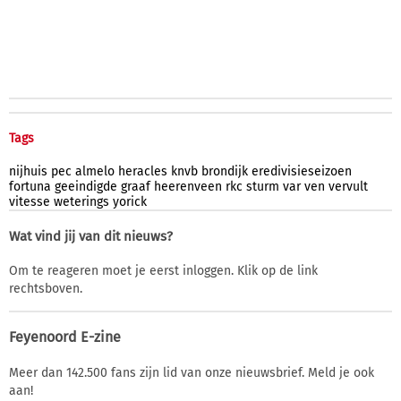
Tags
nijhuis
pec
almelo
heracles
knvb
brondijk
eredivisieseizoen
fortuna
geeindigde
graaf
heerenveen
rkc
sturm
var
ven
vervult
vitesse
weterings
yorick
Wat vind jij van dit nieuws?
Om te reageren moet je eerst inloggen. Klik op de link
rechtsboven.
Feyenoord E-zine
Meer dan 142.500 fans zijn lid van onze nieuwsbrief. Meld je ook
aan!