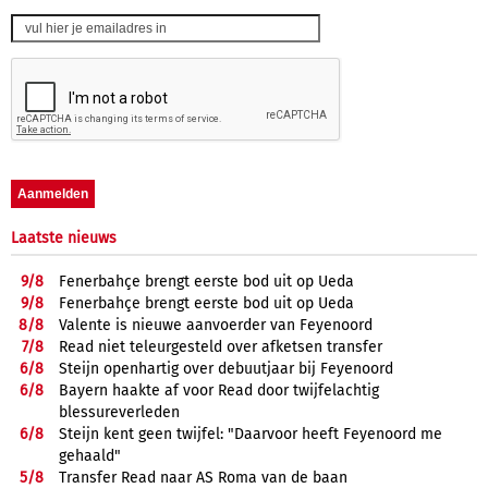
Laatste nieuws
9/
8
Fenerbahçe brengt eerste bod uit op Ueda
9/
8
Fenerbahçe brengt eerste bod uit op Ueda
8/
8
Valente is nieuwe aanvoerder van Feyenoord
7/
8
Read niet teleurgesteld over afketsen transfer
6/
8
Steijn openhartig over debuutjaar bij Feyenoord
6/
8
Bayern haakte af voor Read door twijfelachtig
blessureverleden
6/
8
Steijn kent geen twijfel: "Daarvoor heeft Feyenoord me
gehaald"
5/
8
Transfer Read naar AS Roma van de baan