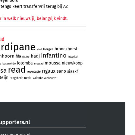
Feyenoord
Stengs keert transfervrij terug bij AZ
r in welk nieuws jij belangrijk vindt.
ud
ardipane
bronckhorst
borges
aivd
infantino
nhoorn
hadj
fifa
givairo
integriteit
moussa
lotomba
nieuwkoop
kasanwirjo
mossad
ns
read
ssa
rigaux
sano
sjaakf
reputatie
teijn
ueda
tengstedt
valente
vanhoutte
upporters.nl
ax.supporters.nl