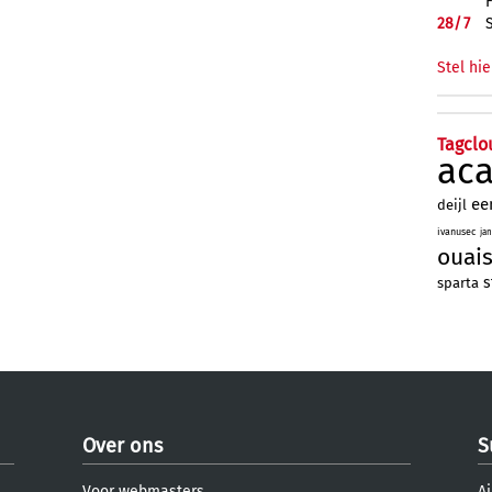
28/
7
Stel hie
Tagclo
ac
ee
deijl
ivanusec
ja
ouai
s
sparta
Over ons
S
Voor webmasters
Aj