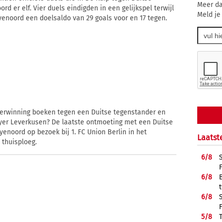
Meer da
 er elf. Vier duels eindigden in een gelijkspel terwijl
Meld je
yenoord een doelsaldo van 29 goals voor en 17 tegen.
erwinning boeken tegen een Duitse tegenstander en
yer Leverkusen? De laatste ontmoeting met een Duitse
enoord op bezoek bij 1. FC Union Berlin in het
Laatst
 thuisploeg.
6/
8
6/
8
6/
8
5/
8