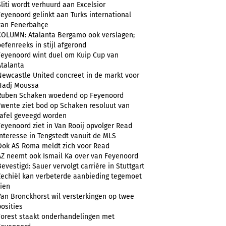
Sliti wordt verhuurd aan Excelsior
Feyenoord gelinkt aan Turks international
van Fenerbahçe
COLUMN: Atalanta Bergamo ook verslagen;
oefenreeks in stijl afgerond
Feyenoord wint duel om Kuip Cup van
Atalanta
Newcastle United concreet in de markt voor
Hadj Moussa
Ruben Schaken woedend op Feyenoord
Twente ziet bod op Schaken resoluut van
tafel geveegd worden
Feyenoord ziet in Van Rooij opvolger Read
Interesse in Tengstedt vanuit de MLS
Ook AS Roma meldt zich voor Read
AZ neemt ook Ismail Ka over van Feyenoord
Bevestigd: Sauer vervolgt carrière in Stuttgart
Zechiël kan verbeterde aanbieding tegemoet
zien
Van Bronckhorst wil versterkingen op twee
posities
Forest staakt onderhandelingen met