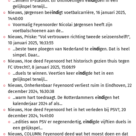
...Willem II-stadion. Elf ontmoetingen e
indi
gden in een
gelijkspel terwijl...
Nieuws, Jørgensen beë
indi
gt voetbalcarrière, 16 januari 2025,
14:40:00
Voormalig Feyenoorder Nicolai Jørgensen heeft zijn
voetbalschoenen aan de...
Nieuws, Priske: "Vol vertrouwen richting tweede seizoenshelft",
10 januari 2025, 16:33:55
...beste twee ploegen van Nederland te e
indi
gen. Dat is heel
simpel. Daar...
Nieuws, Hoe deed Feyenoord het historisch gezien thuis tegen
FC Utrecht?, 8 januari 2025, 15:06:19
...duels te winnen. Veertien keer e
indi
gde het in een
gelijkspel terwijl...
Nieuws, Onherkenbaar Feyenoord verliest ruim in Eindhoven, 22
december 2024, 16:30:38
...warm hart toedraagt. De Rotterdammers e
indi
gen het
kalenderjaar 2024 af als...
Nieuws, Hoe deed Feyenoord het in het verleden bij PSV?, 20
december 2024, 14:41:00
...edities won PSV er negenendertig, e
indi
gde vijftien duels in
een gelijkspel...
Nieuws, COLUMN: Feyenoord deed wat het moest doen en dat