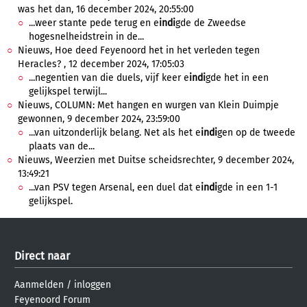
was het dan, 16 december 2024, 20:55:00
...weer stante pede terug en e
indi
gde de Zweedse
hogesnelheidstrein in de...
Nieuws, Hoe deed Feyenoord het in het verleden tegen
Heracles? , 12 december 2024, 17:05:03
...negentien van die duels, vijf keer e
indi
gde het in een
gelijkspel terwijl...
Nieuws, COLUMN: Met hangen en wurgen van Klein Duimpje
gewonnen, 9 december 2024, 23:59:00
...van uitzonderlijk belang. Net als het e
indi
gen op de tweede
plaats van de...
Nieuws, Weerzien met Duitse scheidsrechter, 9 december 2024,
13:49:21
...van PSV tegen Arsenal, een duel dat e
indi
gde in een 1-1
gelijkspel.
Direct naar
Aanmelden
/
inloggen
Feyenoord Forum