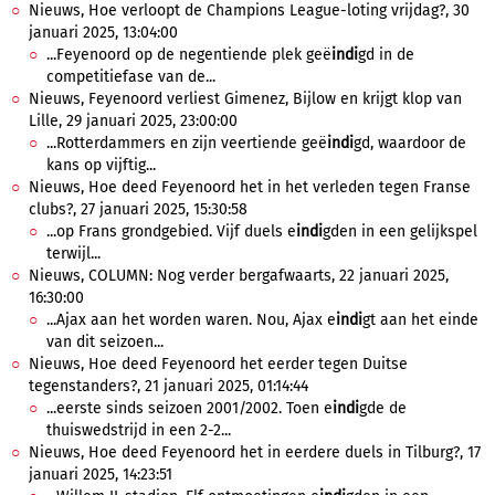
Nieuws, Hoe verloopt de Champions League-loting vrijdag?, 30
januari 2025, 13:04:00
...Feyenoord op de negentiende plek geë
indi
gd in de
competitiefase van de...
Nieuws, Feyenoord verliest Gimenez, Bijlow en krijgt klop van
Lille, 29 januari 2025, 23:00:00
...Rotterdammers en zijn veertiende geë
indi
gd, waardoor de
kans op vijftig...
Nieuws, Hoe deed Feyenoord het in het verleden tegen Franse
clubs?, 27 januari 2025, 15:30:58
...op Frans grondgebied. Vijf duels e
indi
gden in een gelijkspel
terwijl...
Nieuws, COLUMN: Nog verder bergafwaarts, 22 januari 2025,
16:30:00
...Ajax aan het worden waren. Nou, Ajax e
indi
gt aan het einde
van dit seizoen...
Nieuws, Hoe deed Feyenoord het eerder tegen Duitse
tegenstanders?, 21 januari 2025, 01:14:44
...eerste sinds seizoen 2001/2002. Toen e
indi
gde de
thuiswedstrijd in een 2-2...
Nieuws, Hoe deed Feyenoord het in eerdere duels in Tilburg?, 17
januari 2025, 14:23:51