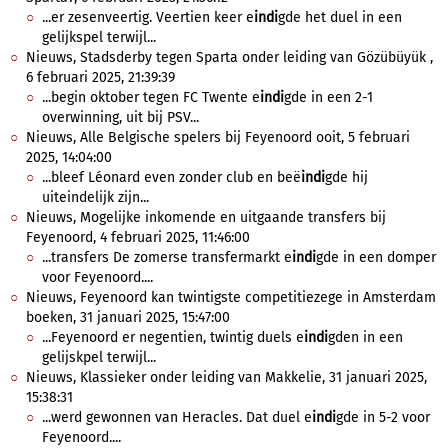
...er zesenveertig. Veertien keer e
indi
gde het duel in een
gelijkspel terwijl...
Nieuws, Stadsderby tegen Sparta onder leiding van Gözübüyük ,
6 februari 2025, 21:39:39
...begin oktober tegen FC Twente e
indi
gde in een 2-1
overwinning, uit bij PSV...
Nieuws, Alle Belgische spelers bij Feyenoord ooit, 5 februari
2025, 14:04:00
...bleef Léonard even zonder club en beë
indi
gde hij
uiteindelijk zijn...
Nieuws, Mogelijke inkomende en uitgaande transfers bij
Feyenoord, 4 februari 2025, 11:46:00
...transfers De zomerse transfermarkt e
indi
gde in een domper
voor Feyenoord....
Nieuws, Feyenoord kan twintigste competitiezege in Amsterdam
boeken, 31 januari 2025, 15:47:00
...Feyenoord er negentien, twintig duels e
indi
gden in een
gelijskpel terwijl...
Nieuws, Klassieker onder leiding van Makkelie, 31 januari 2025,
15:38:31
...werd gewonnen van Heracles. Dat duel e
indi
gde in 5-2 voor
Feyenoord....