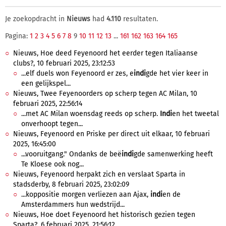
Je zoekopdracht in
Nieuws
had
4.110
resultaten.
Pagina:
1
2
3
4
5
6
7
8
9
10
11
12
13
...
161
162
163
164
165
Nieuws, Hoe deed Feyenoord het eerder tegen Italiaanse
clubs?, 10 februari 2025, 23:12:53
...elf duels won Feyenoord er zes, e
indi
gde het vier keer in
een gelijkspel...
Nieuws, Twee Feyenoorders op scherp tegen AC Milan, 10
februari 2025, 22:56:14
...met AC Milan woensdag reeds op scherp.
Indi
en het tweetal
onverhoopt tegen...
Nieuws, Feyenoord en Priske per direct uit elkaar, 10 februari
2025, 16:45:00
...vooruitgang." Ondanks de beë
indi
gde samenwerking heeft
Te Kloese ook nog...
Nieuws, Feyenoord herpakt zich en verslaat Sparta in
stadsderby, 8 februari 2025, 23:02:09
...koppositie morgen verliezen aan Ajax,
indi
en de
Amsterdammers hun wedstrijd...
Nieuws, Hoe doet Feyenoord het historisch gezien tegen
Sparta?, 6 februari 2025, 21:56:12