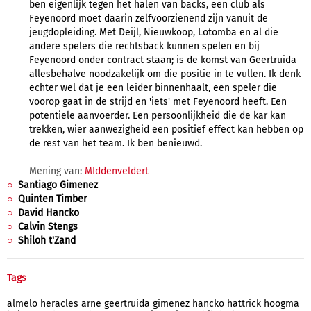
ben eigenlijk tegen het halen van backs, een club als
Feyenoord moet daarin zelfvoorzienend zijn vanuit de
jeugdopleiding. Met Deijl, Nieuwkoop, Lotomba en al die
andere spelers die rechtsback kunnen spelen en bij
Feyenoord onder contract staan; is de komst van Geertruida
allesbehalve noodzakelijk om die positie in te vullen. Ik denk
echter wel dat je een leider binnenhaalt, een speler die
voorop gaat in de strijd en 'iets' met Feyenoord heeft. Een
potentiele aanvoerder. Een persoonlijkheid die de kar kan
trekken, wier aanwezigheid een positief effect kan hebben op
de rest van het team. Ik ben benieuwd.
Mening van:
MIddenveldert
Santiago Gimenez
Quinten Timber
David Hancko
Calvin Stengs
Shiloh t'Zand
Tags
almelo
heracles
arne
geertruida
gimenez
hancko
hattrick
hoogma