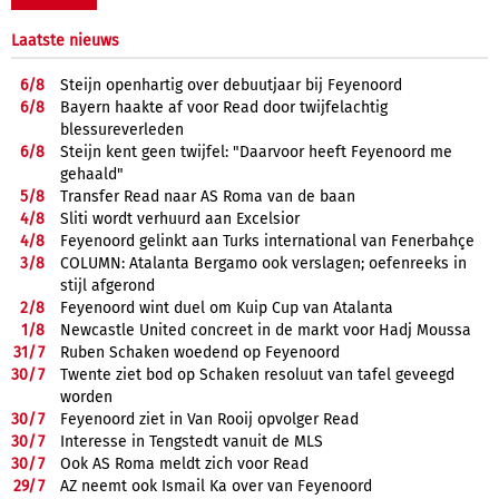
Laatste nieuws
6/
8
Steijn openhartig over debuutjaar bij Feyenoord
6/
8
Bayern haakte af voor Read door twijfelachtig
blessureverleden
6/
8
Steijn kent geen twijfel: "Daarvoor heeft Feyenoord me
gehaald"
5/
8
Transfer Read naar AS Roma van de baan
4/
8
Sliti wordt verhuurd aan Excelsior
4/
8
Feyenoord gelinkt aan Turks international van Fenerbahçe
3/
8
COLUMN: Atalanta Bergamo ook verslagen; oefenreeks in
stijl afgerond
2/
8
Feyenoord wint duel om Kuip Cup van Atalanta
1/
8
Newcastle United concreet in de markt voor Hadj Moussa
31/
7
Ruben Schaken woedend op Feyenoord
30/
7
Twente ziet bod op Schaken resoluut van tafel geveegd
worden
30/
7
Feyenoord ziet in Van Rooij opvolger Read
30/
7
Interesse in Tengstedt vanuit de MLS
30/
7
Ook AS Roma meldt zich voor Read
29/
7
AZ neemt ook Ismail Ka over van Feyenoord