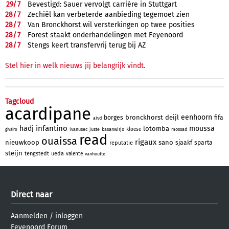
29/
7
Bevestigd: Sauer vervolgt carrière in Stuttgart
28/
7
Zechiël kan verbeterde aanbieding tegemoet zien
28/
7
Van Bronckhorst wil versterkingen op twee posities
28/
7
Forest staakt onderhandelingen met Feyenoord
28/
7
Stengs keert transfervrij terug bij AZ
Stel hier in welk nieuws jij belangrijk vindt.
Tagcloud
acardipane
eenhoorn
bronckhorst
deijl
borges
fifa
aivd
infantino
hadj
moussa
lotomba
kloese
ivanusec
juste
kasanwirjo
mossad
givairo
read
ouaissa
rigaux
nieuwkoop
sano
sjaakf
sparta
reputatie
steijn
tengstedt
ueda
valente
vanhoutte
Direct naar
Aanmelden
/
inloggen
Feyenoord Forum