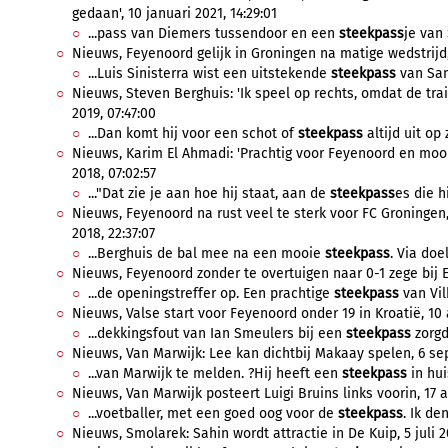
gedaan', 10 januari 2021, 14:29:01
...pass van Diemers tussendoor en een
steekpass
je van 
Nieuws, Feyenoord gelijk in Groningen na matige wedstrijd
...Luis Sinisterra wist een uitstekende
steekpass
van Sam
Nieuws, Steven Berghuis: 'Ik speel op rechts, omdat de tra
2019, 07:47:00
...Dan komt hij voor een schot of
steekpass
altijd uit op 
Nieuws, Karim El Ahmadi: 'Prachtig voor Feyenoord en mooi
2018, 07:02:57
..."Dat zie je aan hoe hij staat, aan de
steekpass
es die hi
Nieuws, Feyenoord na rust veel te sterk voor FC Groningen,
2018, 22:37:07
...Berghuis de bal mee na een mooie
steekpass
. Via doe
Nieuws, Feyenoord zonder te overtuigen naar 0-1 zege bij Ex
...de openingstreffer op. Een prachtige
steekpass
van Vil
Nieuws, Valse start voor Feyenoord onder 19 in Kroatië, 10 a
...dekkingsfout van Ian Smeulers bij een
steekpass
zorgd
Nieuws, Van Marwijk: Lee kan dichtbij Makaay spelen, 6 se
...van Marwijk te melden. ?Hij heeft een
steekpass
in hui
Nieuws, Van Marwijk posteert Luigi Bruins links voorin, 17 a
...voetballer, met een goed oog voor de
steekpass
. Ik de
Nieuws, Smolarek: Sahin wordt attractie in De Kuip, 5 juli 2