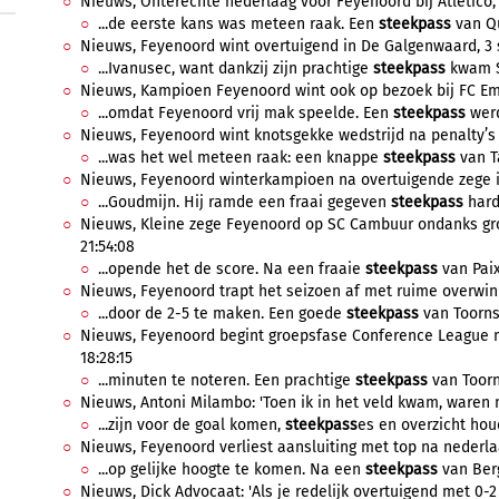
Nieuws, Onterechte nederlaag voor Feyenoord bij Atlético, 
...de eerste kans was meteen raak. Een
steekpass
van Qu
Nieuws, Feyenoord wint overtuigend in De Galgenwaard, 3 s
...Ivanusec, want dankzij zijn prachtige
steekpass
kwam St
Nieuws, Kampioen Feyenoord wint ook op bezoek bij FC Emm
...omdat Feyenoord vrij mak speelde. Een
steekpass
werd
Nieuws, Feyenoord wint knotsgekke wedstrijd na penalty’s v
...was het wel meteen raak: een knappe
steekpass
van T
Nieuws, Feyenoord winterkampioen na overtuigende zege i
...Goudmijn. Hij ramde een fraai gegeven
steekpass
hard 
Nieuws, Kleine zege Feyenoord op SC Cambuur ondanks gro
21:54:08
...opende het de score. Na een fraaie
steekpass
van Paix
Nieuws, Feyenoord trapt het seizoen af met ruime overwinn
...door de 2-5 te maken. Een goede
steekpass
van Toorns
Nieuws, Feyenoord begint groepsfase Conference League met
18:28:15
...minuten te noteren. Een prachtige
steekpass
van Toorns
Nieuws, Antoni Milambo: 'Toen ik in het veld kwam, waren m
...zijn voor de goal komen,
steekpass
es en overzicht houd
Nieuws, Feyenoord verliest aansluiting met top na nederlaa
...op gelijke hoogte te komen. Na een
steekpass
van Berg
Nieuws, Dick Advocaat: 'Als je redelijk overtuigend met 0