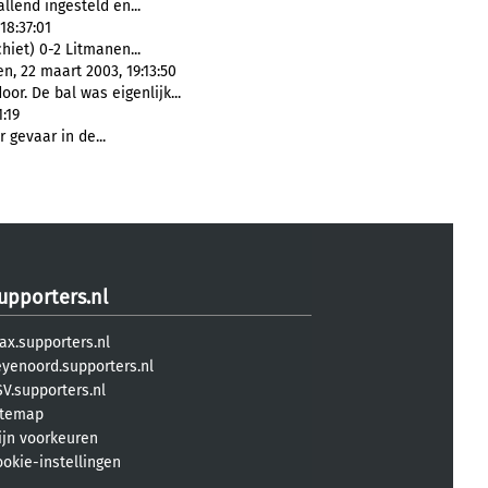
allend ingesteld en...
18:37:01
iet) 0-2 Litmanen...
, 22 maart 2003, 19:13:50
or. De bal was eigenlijk...
1:19
 gevaar in de...
upporters.nl
ax.supporters.nl
eyenoord.supporters.nl
V.supporters.nl
itemap
ijn voorkeuren
ookie-instellingen