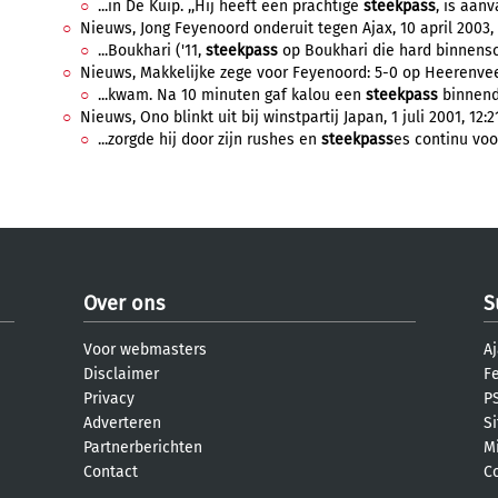
...in De Kuip. ,,Hij heeft een prachtige
steekpass
, is aanv
Nieuws, Jong Feyenoord onderuit tegen Ajax, 10 april 2003, 
...Boukhari ('11,
steekpass
op Boukhari die hard binnensch
Nieuws, Makkelijke zege voor Feyenoord: 5-0 op Heerenveen
...kwam. Na 10 minuten gaf kalou een
steekpass
binnendo
Nieuws, Ono blinkt uit bij winstpartij Japan, 1 juli 2001, 12:2
...zorgde hij door zijn rushes en
steekpass
es continu voor
Over ons
S
Voor webmasters
Aj
Disclaimer
F
Privacy
PS
Adverteren
S
Partnerberichten
M
Contact
C