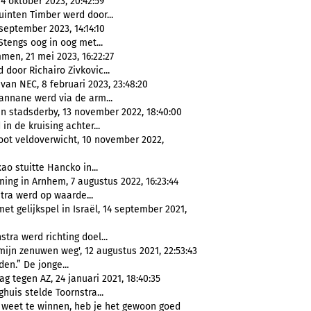
4 oktober 2023, 20:42:59
inten Timber werd door...
eptember 2023, 14:14:10
engs oog in oog met...
en, 21 mei 2023, 16:22:27
 door Richairo Zivkovic...
an NEC, 8 februari 2023, 23:48:20
annane werd via de arm...
n stadsderby, 13 november 2022, 18:40:00
in de kruising achter...
ot veldoverwicht, 10 november 2022,
ao stuitte Hancko in...
ing in Arnhem, 7 augustus 2022, 16:23:44
tra werd op waarde...
 gelijkspel in Israël, 14 september 2021,
tra werd richting doel...
ijn zenuwen weg', 12 augustus 2021, 22:53:43
en.” De jonge...
g tegen AZ, 24 januari 2021, 18:40:35
huis stelde Toornstra...
-2 weet te winnen, heb je het gewoon goed