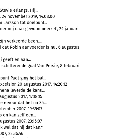
Stevie erlangs. Hij...
, 24 november 2019, 14:08:00
 Larsson tot doelpunt...
iner mij daar gewoon neerzet', 24 januari
zijn verkeerde been....
 dat Robin aanvoerder is nu', 6 augustus
j geeft en aan...
 schitterende goal Van Persie, 8 februari
lpunt Padt ging het bal...
celsior, 20 augustus 2017, 14:20:12
hena leverde de kans...
ugustus 2017, 17:18:15
e ervoor dat het na 35...
ptember 2007, 19:35:07
s en kan zelf een...
ugustus 2007, 23:15:07
nk wel dat hij dat kan."
007, 22:36:46