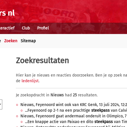
teractief
Club
Profiel
e
Zoeken
Sitemap
Zoekresultaten
Hier kan je nieuws en reacties doorzoeken. Ben je op zoek na
de
ledenlijst
.
Je zoekopdracht in
Nieuws
had
25
resultaten.
Nieuws, Feyenoord wint ook van KRC Genk, 13 juli 2024, 12:
...Feyenoord op 2-1 na een prachtige
steekpass
van Calvi
Nieuws, Feyenoord gaat andermaal onderuit in Olimpico, 7
...Een knappe actie van Paixao en dito
steekpass
van Tim