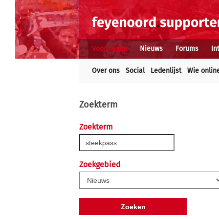
Voorpagina
Nieuws
Forums
In
Over ons
Social
Ledenlijst
Wie onlin
Zoekterm
Zoekterm
Zoekgebied