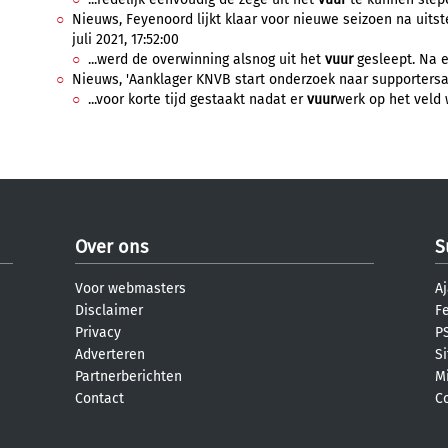
Nieuws, Feyenoord lijkt klaar voor nieuwe seizoen na uit
juli 2021, 17:52:00
...werd de overwinning alsnog uit het
vuur
gesleept. Na e
Nieuws, 'Aanklager KNVB start onderzoek naar supportersact
...voor korte tijd gestaakt nadat er
vuur
werk op het veld 
Over ons
S
Voor webmasters
Aj
Disclaimer
F
Privacy
PS
Adverteren
S
Partnerberichten
M
Contact
C