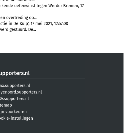
stekende oefenwinst tegen Werder Bremen, 17
en overtreding op...
ie in De Kuip', 17 mei 2021, 12:57:00
werd gestuurd. De...
upporters.nl
ax.supporters.nl
eyenoord.supporters.nl
V.supporters.nl
itemap
ijn voorkeuren
ookie-instellingen