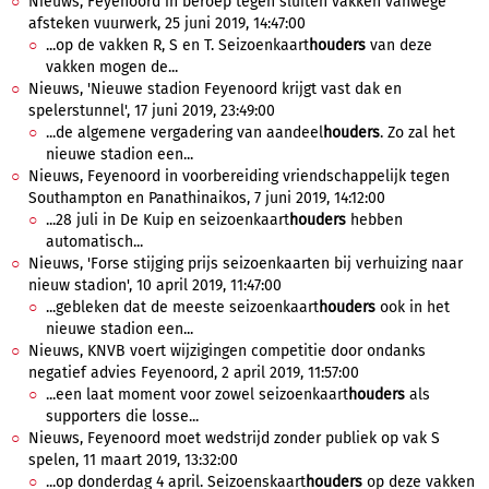
Nieuws, Feyenoord in beroep tegen sluiten vakken vanwege
afsteken vuurwerk, 25 juni 2019, 14:47:00
...op de vakken R, S en T. Seizoenkaart
houders
van deze
vakken mogen de...
Nieuws, 'Nieuwe stadion Feyenoord krijgt vast dak en
spelerstunnel', 17 juni 2019, 23:49:00
...de algemene vergadering van aandeel
houders
. Zo zal het
nieuwe stadion een...
Nieuws, Feyenoord in voorbereiding vriendschappelijk tegen
Southampton en Panathinaikos, 7 juni 2019, 14:12:00
...28 juli in De Kuip en seizoenkaart
houders
hebben
automatisch...
Nieuws, 'Forse stijging prijs seizoenkaarten bij verhuizing naar
nieuw stadion', 10 april 2019, 11:47:00
...gebleken dat de meeste seizoenkaart
houders
ook in het
nieuwe stadion een...
Nieuws, KNVB voert wijzigingen competitie door ondanks
negatief advies Feyenoord, 2 april 2019, 11:57:00
...een laat moment voor zowel seizoenkaart
houders
als
supporters die losse...
Nieuws, Feyenoord moet wedstrijd zonder publiek op vak S
spelen, 11 maart 2019, 13:32:00
...op donderdag 4 april. Seizoenskaart
houders
op deze vakken