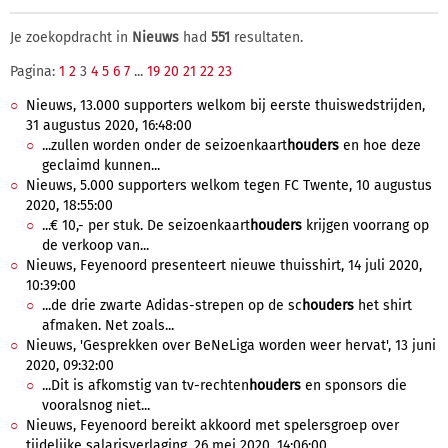
Je zoekopdracht in
Nieuws
had
551
resultaten.
Pagina:
1
2
3
4
5
6
7
...
19
20
21
22
23
Nieuws, 13.000 supporters welkom bij eerste thuiswedstrijden,
31 augustus 2020, 16:48:00
...zullen worden onder de seizoenkaart
houders
en hoe deze
geclaimd kunnen...
Nieuws, 5.000 supporters welkom tegen FC Twente, 10 augustus
2020, 18:55:00
...€ 10,- per stuk. De seizoenkaart
houders
krijgen voorrang op
de verkoop van...
Nieuws, Feyenoord presenteert nieuwe thuisshirt, 14 juli 2020,
10:39:00
...de drie zwarte Adidas-strepen op de sc
houders
het shirt
afmaken. Net zoals...
Nieuws, 'Gesprekken over BeNeLiga worden weer hervat', 13 juni
2020, 09:32:00
...Dit is afkomstig van tv-rechten
houders
en sponsors die
vooralsnog niet...
Nieuws, Feyenoord bereikt akkoord met spelersgroep over
tijdelijke salarisverlaging, 26 mei 2020, 14:06:00