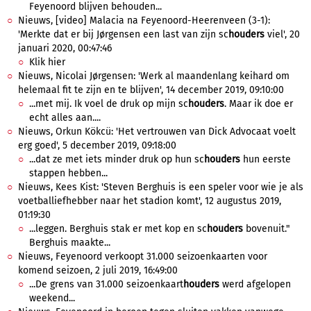
Feyenoord blijven behouden...
Nieuws, [video] Malacia na Feyenoord-Heerenveen (3-1):
'Merkte dat er bij Jørgensen een last van zijn sc
houders
viel', 20
januari 2020, 00:47:46
Klik hier
Nieuws, Nicolai Jørgensen: 'Werk al maandenlang keihard om
helemaal fit te zijn en te blijven', 14 december 2019, 09:10:00
...met mij. Ik voel de druk op mijn sc
houders
. Maar ik doe er
echt alles aan....
Nieuws, Orkun Kökcü: 'Het vertrouwen van Dick Advocaat voelt
erg goed', 5 december 2019, 09:18:00
...dat ze met iets minder druk op hun sc
houders
hun eerste
stappen hebben...
Nieuws, Kees Kist: 'Steven Berghuis is een speler voor wie je als
voetballiefhebber naar het stadion komt', 12 augustus 2019,
01:19:30
...leggen. Berghuis stak er met kop en sc
houders
bovenuit."
Berghuis maakte...
Nieuws, Feyenoord verkoopt 31.000 seizoenkaarten voor
komend seizoen, 2 juli 2019, 16:49:00
...De grens van 31.000 seizoenkaart
houders
werd afgelopen
weekend...