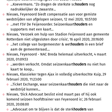
...Koevermans. "Zo dragen de sterkste sc
houders
nog
nadrukkelijker de zwaarste...
Nieuws, Feyenoord biedt compensatie aan voor gemiste
wedstrijden van afgelopen seizoen, 12 mei 2020, 10:57:00
...met FSV De Feijenoorder. Seizoenkaart
houders
en
supporters met een kaart...
Nieuws, 'Verzoek om hulp van Stadion Feijenoord aan gemeente
Rotterdam niet uitgesloten door crisis', 16 april 2020, 20:16:00
...het college van burgemeester & wet
houders
in een brief
aam de gemeenteraad....
Nieuws, Feyenoord - NAC Breda helemaal uitverkocht, 4 maart
2020, 01:09:53
...werden verkocht. Omdat seizoenkaart
houders
nu niet hun
kaart te koop...
Nieuws, Klassieker tegen Ajax in volledig uitverkochte Kuip, 29
februari 2020, 11:23:00
...Ticket Exchange, waar seizoenkaart
houders
die niet naar de
wedstrijd kunnen...
Nieuws, 'Dick Advocaat beslist eind maart pas of hij ook
komend seizoen hoofdtrainer van Feyenoord is', 26 februari
2020, 20:08:00
...Advocaat om te blijven is dat de sterk
houders
van