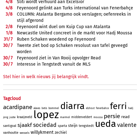
4/
8
Sliti wordt verhuurd aan Excelsior
4/
8
Feyenoord gelinkt aan Turks international van Fenerbahçe
3/
8
COLUMN: Atalanta Bergamo ook verslagen; oefenreeks in
stijl afgerond
2/
8
Feyenoord wint duel om Kuip Cup van Atalanta
1/
8
Newcastle United concreet in de markt voor Hadj Moussa
31/
7
Ruben Schaken woedend op Feyenoord
30/
7
Twente ziet bod op Schaken resoluut van tafel geveegd
worden
30/
7
Feyenoord ziet in Van Rooij opvolger Read
30/
7
Interesse in Tengstedt vanuit de MLS
Stel hier in welk nieuws jij belangrijk vindt.
Tagcloud
diarra
ferri
acardipane
bommel
alaves
betis
elshout
fenerbahce
hadj
lopez
persie
read
kraaijeveld
middenveldert
juste
marmol
jong
moussa
ueda
sociedad
valente
sjaakf
steijn
tengstedt
santigoal
sparta
willykment
zechiel
vanhoutte
wessels