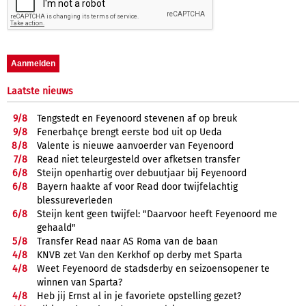
Laatste nieuws
9/
8
Tengstedt en Feyenoord stevenen af op breuk
9/
8
Fenerbahçe brengt eerste bod uit op Ueda
8/
8
Valente is nieuwe aanvoerder van Feyenoord
7/
8
Read niet teleurgesteld over afketsen transfer
6/
8
Steijn openhartig over debuutjaar bij Feyenoord
6/
8
Bayern haakte af voor Read door twijfelachtig
blessureverleden
6/
8
Steijn kent geen twijfel: "Daarvoor heeft Feyenoord me
gehaald"
5/
8
Transfer Read naar AS Roma van de baan
4/
8
KNVB zet Van den Kerkhof op derby met Sparta
4/
8
Weet Feyenoord de stadsderby en seizoensopener te
winnen van Sparta?
4/
8
Heb jij Ernst al in je favoriete opstelling gezet?