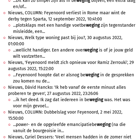
...Dit kan zo simpel zijn als in be
weging
blijven, een extra laag
en/of...
Nieuws, COLUMN: Feyenoord verliest in Rome maar wint de
derby tegen Sparta, 12 september 2022, 10:41:00
...plotsklaps met een handige voetbe
weging
zijn tegenstander
misleidde, een...
Nieuws, Welk type woning past bij jou?, 30 augustus 2022,
01:00:00
...wellicht handiger. Een andere over
weging
is of je jouw geld
wilt vastzetten...
Nieuws, 'Feyenoord meldt zich opnieuw voor Ramiz Zerrouki', 29
augustus 2022, 15:22:00
...Feyenoord hoopte dat er alsnog be
weging
in de gesprekken
zou komen nu de...
Nieuws, Dávid Hancko: 'Ik heb vanaf de eerste minuut alles
proberen te geven', 27 augustus 2022, 23:26:06
...ik het deed. Ik zag dat iedereen in be
weging
was. Het was
voor mijn gevoel...
Nieuws, COLUMN: Dubbelslag voor Feyenoord, 2 mei 2022,
15:50:00
...power- en de opgeleefde emancipatiebe
weging
(na die
vanuit de bourgeoisie in...
Nieuws, Cyriel Dessers: 'Veel mensen hadden in de zomer niet