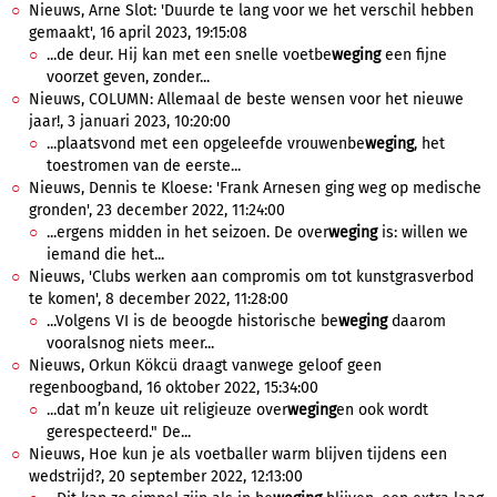
Nieuws, Arne Slot: 'Duurde te lang voor we het verschil hebben
gemaakt', 16 april 2023, 19:15:08
...de deur. Hij kan met een snelle voetbe
weging
een fijne
voorzet geven, zonder...
Nieuws, COLUMN: Allemaal de beste wensen voor het nieuwe
jaar!, 3 januari 2023, 10:20:00
...plaatsvond met een opgeleefde vrouwenbe
weging
, het
toestromen van de eerste...
Nieuws, Dennis te Kloese: 'Frank Arnesen ging weg op medische
gronden', 23 december 2022, 11:24:00
...ergens midden in het seizoen. De over
weging
is: willen we
iemand die het...
Nieuws, 'Clubs werken aan compromis om tot kunstgrasverbod
te komen', 8 december 2022, 11:28:00
...Volgens VI is de beoogde historische be
weging
daarom
vooralsnog niets meer...
Nieuws, Orkun Kökcü draagt vanwege geloof geen
regenboogband, 16 oktober 2022, 15:34:00
...dat m’n keuze uit religieuze over
weging
en ook wordt
gerespecteerd." De...
Nieuws, Hoe kun je als voetballer warm blijven tijdens een
wedstrijd?, 20 september 2022, 12:13:00