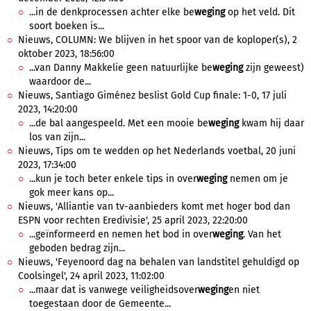
...in de denkprocessen achter elke be
weging
op het veld. Dit
soort boeken is...
Nieuws, COLUMN: We blijven in het spoor van de koploper(s), 2
oktober 2023, 18:56:00
...van Danny Makkelie geen natuurlijke be
weging
zijn geweest)
waardoor de...
Nieuws, Santiago Giménez beslist Gold Cup finale: 1-0, 17 juli
2023, 14:20:00
...de bal aangespeeld. Met een mooie be
weging
kwam hij daar
los van zijn...
Nieuws, Tips om te wedden op het Nederlands voetbal, 20 juni
2023, 17:34:00
...kun je toch beter enkele tips in over
weging
nemen om je
gok meer kans op...
Nieuws, 'Alliantie van tv-aanbieders komt met hoger bod dan
ESPN voor rechten Eredivisie', 25 april 2023, 22:20:00
...geïnformeerd en nemen het bod in over
weging
. Van het
geboden bedrag zijn...
Nieuws, 'Feyenoord dag na behalen van landstitel gehuldigd op
Coolsingel', 24 april 2023, 11:02:00
...maar dat is vanwege veiligheidsover
weging
en niet
toegestaan door de Gemeente...