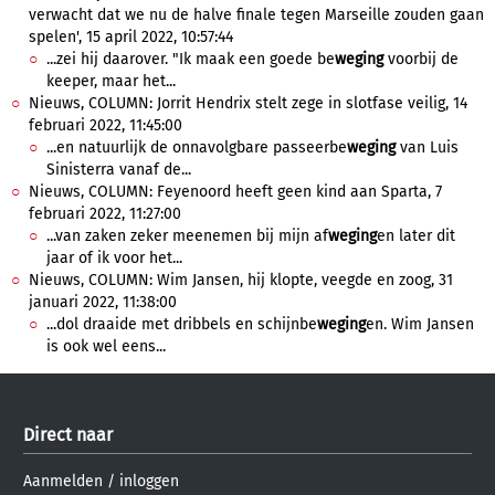
verwacht dat we nu de halve finale tegen Marseille zouden gaan
spelen', 15 april 2022, 10:57:44
...zei hij daarover. "Ik maak een goede be
weging
voorbij de
keeper, maar het...
Nieuws, COLUMN: Jorrit Hendrix stelt zege in slotfase veilig, 14
februari 2022, 11:45:00
...en natuurlijk de onnavolgbare passeerbe
weging
van Luis
Sinisterra vanaf de...
Nieuws, COLUMN: Feyenoord heeft geen kind aan Sparta, 7
februari 2022, 11:27:00
...van zaken zeker meenemen bij mijn af
weging
en later dit
jaar of ik voor het...
Nieuws, COLUMN: Wim Jansen, hij klopte, veegde en zoog, 31
januari 2022, 11:38:00
...dol draaide met dribbels en schijnbe
weging
en. Wim Jansen
is ook wel eens...
Direct naar
Aanmelden
/
inloggen