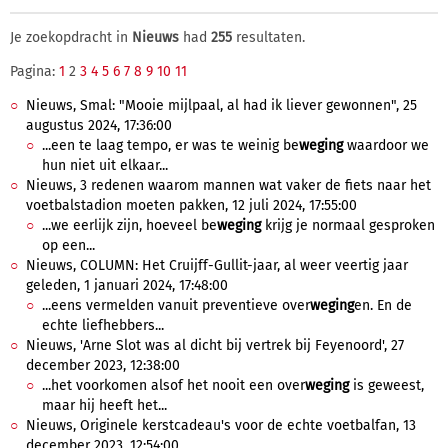
Je zoekopdracht in
Nieuws
had
255
resultaten.
Pagina:
1
2
3
4
5
6
7
8
9
10
11
Nieuws, Smal: "Mooie mijlpaal, al had ik liever gewonnen", 25
augustus 2024, 17:36:00
...een te laag tempo, er was te weinig be
weging
waardoor we
hun niet uit elkaar...
Nieuws, 3 redenen waarom mannen wat vaker de fiets naar het
voetbalstadion moeten pakken, 12 juli 2024, 17:55:00
...we eerlijk zijn, hoeveel be
weging
krijg je normaal gesproken
op een...
Nieuws, COLUMN: Het Cruijff-Gullit-jaar, al weer veertig jaar
geleden, 1 januari 2024, 17:48:00
...eens vermelden vanuit preventieve over
weging
en. En de
echte liefhebbers...
Nieuws, 'Arne Slot was al dicht bij vertrek bij Feyenoord', 27
december 2023, 12:38:00
...het voorkomen alsof het nooit een over
weging
is geweest,
maar hij heeft het...
Nieuws, Originele kerstcadeau's voor de echte voetbalfan, 13
december 2023, 12:54:00