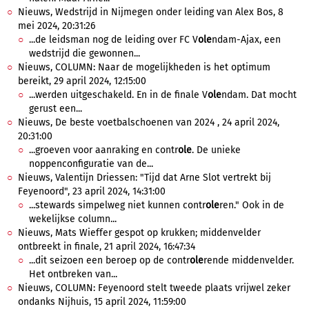
Nieuws, Wedstrijd in Nijmegen onder leiding van Alex Bos, 8
mei 2024, 20:31:26
...de leidsman nog de leiding over FC V
ole
ndam-Ajax, een
wedstrijd die gewonnen...
Nieuws, COLUMN: Naar de mogelijkheden is het optimum
bereikt, 29 april 2024, 12:15:00
...werden uitgeschakeld. En in de finale V
ole
ndam. Dat mocht
gerust een...
Nieuws, De beste voetbalschoenen van 2024 , 24 april 2024,
20:31:00
...groeven voor aanraking en contr
ole
. De unieke
noppenconfiguratie van de...
Nieuws, Valentijn Driessen: "Tijd dat Arne Slot vertrekt bij
Feyenoord", 23 april 2024, 14:31:00
...stewards simpelweg niet kunnen contr
ole
ren." Ook in de
wekelijkse column...
Nieuws, Mats Wieffer gespot op krukken; middenvelder
ontbreekt in finale, 21 april 2024, 16:47:34
...dit seizoen een beroep op de contr
ole
rende middenvelder.
Het ontbreken van...
Nieuws, COLUMN: Feyenoord stelt tweede plaats vrijwel zeker
ondanks Nijhuis, 15 april 2024, 11:59:00