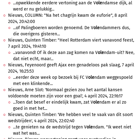
...opwekkende eerdere vertoning aan de V
ole
ndamse dijk, al
werd er nu gelukkig...
Nieuws, COLUMN: "Na het chagrijn kwam de euforie", 8 april
2024, 20:42:00
...of Palingboeren worden genoemd. De V
ole
ndammers dus,
die overigens gisteren...
Nieuws, Quinten Timber: "Heel Rotterdam viert vanavond feest,
7 april 2024, 19:41:10
...vanavond! Of ik deze aan zag komen na V
ole
ndam-uit? Nee,
dat niet echt, maar...
Nieuws, Feyenoord geeft Ajax een genadeloos pak slaag, 7 april
2024, 16:25:53
...eerder deze week op bezoek bij FC V
ole
ndam weggespoeld
met een klinkende...
Nieuws, Arne Slot: 'Normaal gezien zou het aantal kansen
voldoende moeten zijn voor een goal', 4 april 2024, 22:16:17
...Toen dat besef er eindelijk kwam, zat V
ole
ndam er al zo
goed in met het...
Nieuws, Quinten Timber: 'We hebben veel te vaak van dit soort
wedstrijden', 4 april 2024, 22:02:40
...te genieten na de wedstrijd tegen V
ole
ndam. "Ik weet niet
wat het was...