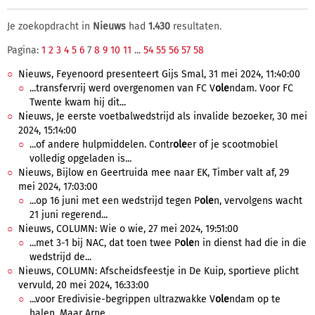
Je zoekopdracht in
Nieuws
had
1.430
resultaten.
Pagina:
1
2
3
4
5
6
7
8
9
10
11
...
54
55
56
57
58
Nieuws, Feyenoord presenteert Gijs Smal, 31 mei 2024, 11:40:00
...transfervrij werd overgenomen van FC V
ole
ndam. Voor FC
Twente kwam hij dit...
Nieuws, Je eerste voetbalwedstrijd als invalide bezoeker, 30 mei
2024, 15:14:00
...of andere hulpmiddelen. Contr
ole
er of je scootmobiel
volledig opgeladen is...
Nieuws, Bijlow en Geertruida mee naar EK, Timber valt af, 29
mei 2024, 17:03:00
...op 16 juni met een wedstrijd tegen P
ole
n, vervolgens wacht
21 juni regerend...
Nieuws, COLUMN: Wie o wie, 27 mei 2024, 19:51:00
...met 3-1 bij NAC, dat toen twee P
ole
n in dienst had die in die
wedstrijd de...
Nieuws, COLUMN: Afscheidsfeestje in De Kuip, sportieve plicht
vervuld, 20 mei 2024, 16:33:00
...voor Eredivisie-begrippen ultrazwakke V
ole
ndam op te
halen. Maar Arne...