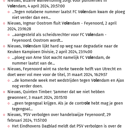
Nieuws, Bizarre wanvertoning zorgt voor puntverlies in
V
ole
ndam, 4 april 2024, 20:57:00
...Tegen notabene nummer laatst FC V
ole
ndam kwam de ploeg
niet verder dan een...
Nieuws, Ingmar Oostrom fluit V
ole
ndam - Feyenoord, 2 april
2024, 23:16:28
...aangesteld als scheidsrechter voor FC V
ole
ndam -
Feyenoord. Oostrom wordt...
Nieuws, V
ole
ndam lijkt hard op weg naar degradatie naar de
Keuken Kampioen Divisie, 2 april 2024, 23:14:00
...ploeg van Arne Slot wacht namelijk FC V
ole
ndam, de
nummer laatst van de...
Nieuws, Feyenoord wint na sterke tweede helft van Utrecht en
doet weer vol mee voor de titel, 31 maart 2024, 16:29:57
...de komende week met wedstrijden tegen V
ole
ndam en Ajax
nog verder doen.
Nieuws, Quinten Timber: 'Jammer dat we niet hebben
gewonnen', 3 maart 2024, 20:15:10
...geen tegengoal krijgen. Als je de contr
ole
hebt mag je geen
tegengoal...
Nieuws, 'PSV verbolgen over handelswijze Feyenoord', 29
februari 2024, 11:57:00
Het Eindhovens Dagblad meldt dat PSV verbolgen is over de