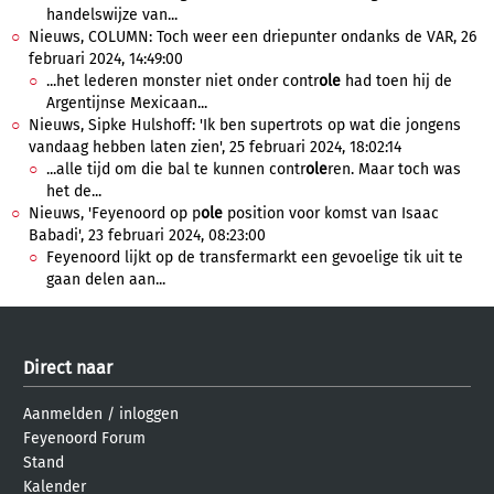
handelswijze van...
Nieuws, COLUMN: Toch weer een driepunter ondanks de VAR, 26
februari 2024, 14:49:00
...het lederen monster niet onder contr
ole
had toen hij de
Argentijnse Mexicaan...
Nieuws, Sipke Hulshoff: 'Ik ben supertrots op wat die jongens
vandaag hebben laten zien', 25 februari 2024, 18:02:14
...alle tijd om die bal te kunnen contr
ole
ren. Maar toch was
het de...
Nieuws, 'Feyenoord op p
ole
position voor komst van Isaac
Babadi', 23 februari 2024, 08:23:00
Feyenoord lijkt op de transfermarkt een gevoelige tik uit te
gaan delen aan...
Direct naar
Aanmelden
/
inloggen
Feyenoord Forum
Stand
Kalender