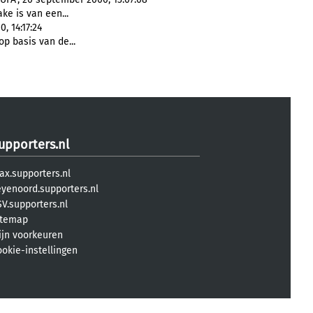
ke is van een...
, 14:17:24
p basis van de...
upporters.nl
ax.supporters.nl
eyenoord.supporters.nl
V.supporters.nl
itemap
ijn voorkeuren
ookie-instellingen