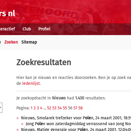
teractief
Club
Profiel
e
Zoeken
Sitemap
Zoekresultaten
Hier kan je nieuws en reacties doorzoeken. Ben je op zoek na
de
ledenlijst
.
Je zoekopdracht in
Nieuws
had
1.430
resultaten.
Pagina:
1
2
3
4
...
52
53
54
55
56
57
58
Nieuws, Smolarek trefzeker voor P
ole
n, 24 maart 2001, 18:5
Jong P
ole
n won zaterdagmiddag verrassend van Jong No
Nieuws, Matige generale voor P
ole
n, 24 maart 2001, 12:04:0