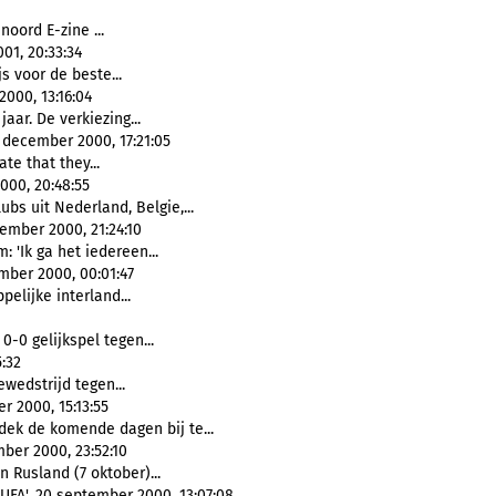
noord E-zine ...
01, 20:33:34
js voor de beste...
000, 13:16:04
aar. De verkiezing...
8 december 2000, 17:21:05
ate that they...
00, 20:48:55
s uit Nederland, Belgie,...
cember 2000, 21:24:10
: 'Ik ga het iedereen...
mber 2000, 00:01:47
pelijke interland...
-0 gelijkspel tegen...
:32
wedstrijd tegen...
r 2000, 15:13:55
ek de komende dagen bij te...
er 2000, 23:52:10
n Rusland (7 oktober)...
UFA', 20 september 2000, 13:07:08