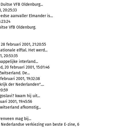
 Duitse VFB Oldenburg...
, 20:25:33
edse aanvaller Elmander is...
:23:24
uitse VfB Oldenburg.
28 februari 2001, 21:20:55
ionale elftal. Het werd...
, 20:53:35
appelijke interland...
 20 februari 2001, 15:01:46
witserland. De...
 februari 2001, 19:32:38
krijk der Nederlanden"....
20:59
oslavi? kwam hij uit...
uari 2001, 19:45:56
witserland afkomstig...
enveen mag bij...
 Nederlandse verkiezing van beste E-zine, 6