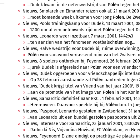
...Dudek kwam in de oefenwedstrijd van P
ole
n tegen het
Nieuws, Smolarek en Elmander reizen ook af, 21 maart 2001
...moet komende week uitkomen voor Jong P
ole
n. De Zwe
Nieuws, Pools trainingskamp voor Dudek, 13 maart 2001, 08
...17.00 uur al een oefenwedstrijd met P
ole
n tegen het D
Nieuws, Leonardo weer inzetbaar, 7 maart 2001, 14:42:43
...ten aanzien van het fenomeen voetbalsch
ole
n nog...
Nieuws, Halve wedstrijd voor Dudek bij ruime overwinning, 
P
ole
n won vanavond verrassend ruim van het Zwitsers nat
Nieuws, 8 spelers ontbreken bij Feyenoord, 26 februari 2001
...Jurek Dudek is afgereisd naar P
ole
n voor een vriendsch
Nieuws, Dudek opgeroepen voor vriendschappelijk interland,
...Op 28 februari aanstaande zal P
ole
n aantreden tegen Z
Nieuws, 'Dudek krijgt titel van Vriend van het jaar 2000', 19
...aan de promotie van het imago van P
ole
n in het Konin
Nieuws, Samardzic definitief naar RKC , 1 februari 2001, 14:
...Heerenveen. Daarvoor speelde hij bij V
ole
ndam. In Joeg
Nieuws, 'Paspoort Leonardo gest
ole
n in Zwitserland', 31 jan
...van Leonardo uit een bundel gest
ole
n paspoorten uit Z
Nieuws, Interesse voor Samardzic, 23 januari 2001, 23:10:09
...Radnicki Nis, Vojvodina Novisad, FC V
ole
ndam, en Heer
Nieuws, Feyenoord E-zine eindigt op prachtige 4e plaats in