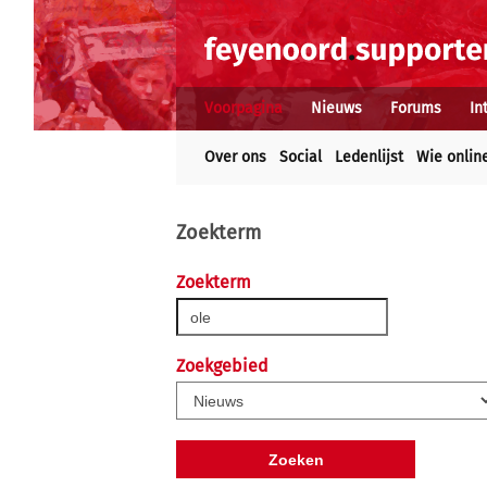
Voorpagina
Nieuws
Forums
In
Over ons
Social
Ledenlijst
Wie onlin
Zoekterm
Zoekterm
Zoekgebied