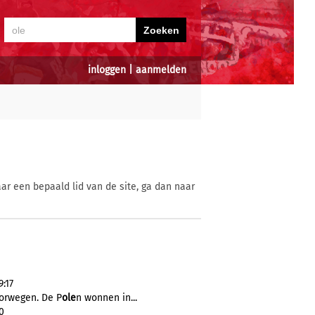
inloggen
|
aanmelden
ar een bepaald lid van de site, ga dan naar
9:17
orwegen. De P
ole
n wonnen in...
0