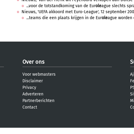
...voor de totstandkoming van de Eur
ole
ague slechts spra
Nieuws, 'UEFA akkoord met Euro-League', 12 september 2000
...teams die een plaats krijgen in de Eur
ole
ague worden o
Over ons
S
Voor webmasters
Aj
Disclaimer
F
Privacy
PS
Adverteren
S
Partnerberichten
M
Contact
C