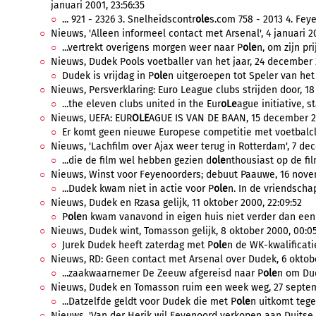
januari 2001, 23:56:35
... 921 - 2326 3. Snelheidscontr
ole
s.com 758 - 2013 4. Feye
Nieuws, 'Alleen informeel contact met Arsenal', 4 januari 20
...vertrekt overigens morgen weer naar P
ole
n, om zijn pri
Nieuws, Dudek Pools voetballer van het jaar, 24 december 2
Dudek is vrijdag in P
ole
n uitgeroepen tot Speler van het j
Nieuws, Persverklaring: Euro League clubs strijden door, 1
...the eleven clubs united in the Eur
oLe
ague initiative, st
Nieuws, UEFA: EUR
OLE
AGUE IS VAN DE BAAN, 15 december 20
Er komt geen nieuwe Europese competitie met voetbalclub
Nieuws, 'Lachfilm over Ajax weer terug in Rotterdam', 7 de
...die de film wel hebben gezien d
ole
nthousiast op de film
Nieuws, Winst voor Feyenoorders; debuut Paauwe, 16 nove
...Dudek kwam niet in actie voor P
ole
n. In de vriendschap
Nieuws, Dudek en Rzasa gelijk, 11 oktober 2000, 22:09:52
P
ole
n kwam vanavond in eigen huis niet verder dan een 0
Nieuws, Dudek wint, Tomasson gelijk, 8 oktober 2000, 00:05
Jurek Dudek heeft zaterdag met P
ole
n de WK-kwalificatie
Nieuws, RD: Geen contact met Arsenal over Dudek, 6 oktobe
...zaakwaarnemer De Zeeuw afgereisd naar P
ole
n om Dud
Nieuws, Dudek en Tomasson ruim een week weg, 27 septemb
...Datzelfde geldt voor Dudek die met P
ole
n uitkomt tege
Nieuws, 'Van der Herik wil Feyenoord verkopen aan Duitse 