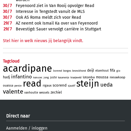
30/
7
Feyenoord ziet in Van Rooij opvolger Read
30/
7
Interesse in Tengstedt vanuit de MLS
30/
7
Ook AS Roma meldt zich voor Read
29/
7
AZ neemt ook Ismail Ka over van Feyenoord
29/
7
Bevestigd: Sauer vervolgt carrière in Stuttgart
Stel hier in welk nieuws jij belangrijk vindt.
Tagcloud
acardipane
deijl
fifa
elsenhout
borges
bronckhorst
gio
bommel
infantino
hadj
moussa
lotomba
nieuwkoop
juste
jong
ivanusec
kasanwirjo
kraaijeveld
read
steijn
ueda
scorend
rigaux
ouaissa
persie
sjaakf
valente
zechiel
vanhoutte
wessels
Direct naar
Aanmelden
/
inloggen