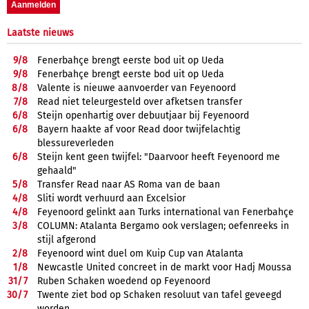
Laatste nieuws
9/
8
Fenerbahçe brengt eerste bod uit op Ueda
9/
8
Fenerbahçe brengt eerste bod uit op Ueda
8/
8
Valente is nieuwe aanvoerder van Feyenoord
7/
8
Read niet teleurgesteld over afketsen transfer
6/
8
Steijn openhartig over debuutjaar bij Feyenoord
6/
8
Bayern haakte af voor Read door twijfelachtig
blessureverleden
6/
8
Steijn kent geen twijfel: "Daarvoor heeft Feyenoord me
gehaald"
5/
8
Transfer Read naar AS Roma van de baan
4/
8
Sliti wordt verhuurd aan Excelsior
4/
8
Feyenoord gelinkt aan Turks international van Fenerbahçe
3/
8
COLUMN: Atalanta Bergamo ook verslagen; oefenreeks in
stijl afgerond
2/
8
Feyenoord wint duel om Kuip Cup van Atalanta
1/
8
Newcastle United concreet in de markt voor Hadj Moussa
31/
7
Ruben Schaken woedend op Feyenoord
30/
7
Twente ziet bod op Schaken resoluut van tafel geveegd
worden