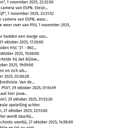
en", 1 november 2025, 22:32:50
camera van ESPN. Steijn...
jf", 1 november 2025, 22:31:52
 camera van ESPN, waar...
 weer over van PSV, 1 november 2025,
r hadden een marge van...
1 oktober 2025, 17:26:00
den HSC '21 - RKC...
oktober 2025, 15:06:00
telde hij dat Bijlow...
ober 2025, 19:09:00
en en zich als...
er 2025, 02:06:28
redivisie. Van de...
SV?, 29 oktober 2025, 01:54:19
at hier jouw...
m?, 29 oktober 2025, 01:53:26
ale opstelling achter.
, 27 oktober 2025, 22:13:00
er wordt daarbij...
hoots voorbij, 27 oktober 2025, 14:58:00
ie en tot nu wint...