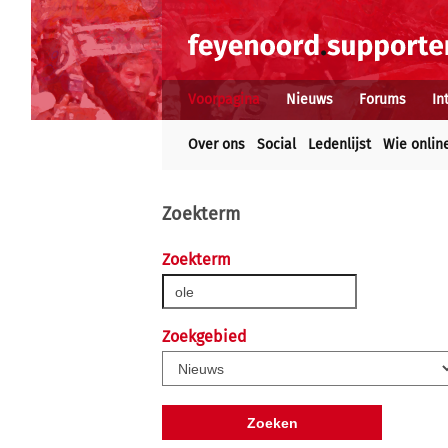
Voorpagina
Nieuws
Forums
In
Over ons
Social
Ledenlijst
Wie onlin
Zoekterm
Zoekterm
Zoekgebied