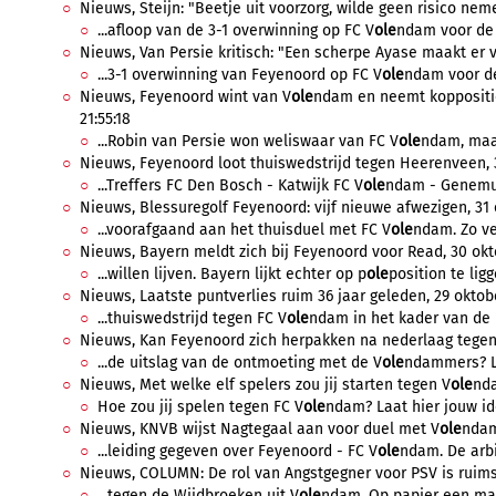
Nieuws, Steijn: "Beetje uit voorzorg, wilde geen risico nem
...afloop van de 3-1 overwinning op FC V
ole
ndam voor de 
Nieuws, Van Persie kritisch: "Een scherpe Ayase maakt er vi
...3-1 overwinning van Feyenoord op FC V
ole
ndam voor de
Nieuws, Feyenoord wint van V
ole
ndam en neemt koppositie
21:55:18
...Robin van Persie won weliswaar van FC V
ole
ndam, maa
Nieuws, Feyenoord loot thuiswedstrijd tegen Heerenveen, 3
...Treffers FC Den Bosch - Katwijk FC V
ole
ndam - Genemui
Nieuws, Blessuregolf Feyenoord: vijf nieuwe afwezigen, 31 
...voorafgaand aan het thuisduel met FC V
ole
ndam. Zo ver
Nieuws, Bayern meldt zich bij Feyenoord voor Read, 30 okt
...willen lijven. Bayern lijkt echter op p
ole
position te ligg
Nieuws, Laatste puntverlies ruim 36 jaar geleden, 29 oktob
...thuiswedstrijd tegen FC V
ole
ndam in het kader van de E
Nieuws, Kan Feyenoord zich herpakken na nederlaag tegen P
...de uitslag van de ontmoeting met de V
ole
ndammers? La
Nieuws, Met welke elf spelers zou jij starten tegen V
ole
nda
Hoe zou jij spelen tegen FC V
ole
ndam? Laat hier jouw ide
Nieuws, KNVB wijst Nagtegaal aan voor duel met V
ole
ndam
...leiding gegeven over Feyenoord - FC V
ole
ndam. De arbit
Nieuws, COLUMN: De rol van Angstgegner voor PSV is ruimsc
...tegen de Wijdbroeken uit V
ole
ndam. Op papier een makk