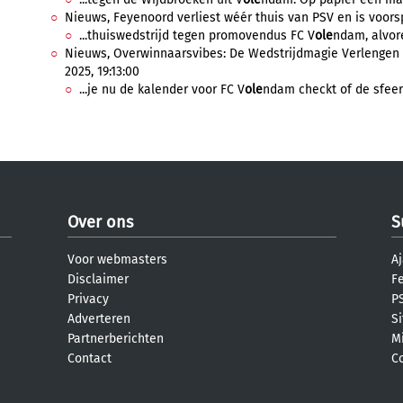
Nieuws, Feyenoord verliest wéér thuis van PSV en is voorspr
...thuiswedstrijd tegen promovendus FC V
ole
ndam, alvore
Nieuws, Overwinnaarsvibes: De Wedstrijdmagie Verlengen 
2025, 19:13:00
...je nu de kalender voor FC V
ole
ndam checkt of de sfeer
Over ons
S
Voor webmasters
Aj
Disclaimer
F
Privacy
PS
Adverteren
S
Partnerberichten
M
Contact
C