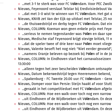
...met 3-1 te sterk was voor FC V
ole
ndam. Voor PEC Zwolle
Nieuws, Feyenoord verslaat Telstar bij Eredivisiedebuut Va
...dat met 3-0 wist te winnen van FC V
ole
ndam. Het gat op
Nieuws, KNVB zet Van der Eijk op uitduel met Telstar, 25 n
...de thuiswedstrijd en derby tegen FC V
ole
ndam. Dat eind
Nieuws, COLUMN: Koeman won geen enkele prijs met Feyeno
...serieus te nemen tegenstander was P
ole
n en daar spe
Nieuws, Medische staf Feyenoord krijgt stevige kritiek, 11 
...dat de speler twee of drie keer naar P
ole
n moet vliegen
Nieuws, Valente beseft het nog niet: "Niet eerder gevoeld",
...namens Oranje beleven op bezoek bij P
ole
n of in de J
Nieuws, COLUMN: In Eindhoven start het carnavalsseizoen
13:30:00
...alleen tegen het zeer bescheiden V
ole
ndam ontsnapte 
Nieuws, Datum bekerwedstrijd tegen Heerenveen bekend, 7
...Spakenburg - FC Twente 20.00 uur: FC V
ole
ndam - Genem
Nieuws, Domper voor Van Persie: Steijn haakt af voor Stutt
...geraakt in het competitieduel met FC V
ole
ndam afgelop
Nieuws, COLUMN: Hoe een walk-over toch nog een narrow e
...uit Eindhoven of de Wijdbroeken uit V
ole
ndam. En deze
Nieuws, COLUMN: Hoe een walk-over toch nog een narrow 
...uit Eindhoven of de Wijdbroeken uit V
ole
ndam. En deze