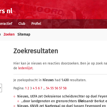
teractief
Club
Profiel
e
Zoeken
Sitemap
Zoekresultaten
Hier kan je nieuws en reacties doorzoeken. Ben je op zoek na
de
ledenlijst
.
Je zoekopdracht in
Nieuws
had
1.430
resultaten.
Pagina:
1
2
3
4
5
6
7
...
54
55
56
57
58
Nieuws, UEFA zet Oekraïense scheidsrechter op duel Feyen
...door landgenoten en grensrechters
Ole
ksandr Berkut e
Nieuws, KNVB zet Nagtegaal op duel tussen Feyenoord en P