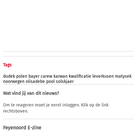
Tags
dudek
polen
bayer
carew
karwan
kwalificatie
leverkusen
matysek
noorwegen
olisadebe
pool
solskjaer
Wat vind jij van dit nieuws?
Om te reageren moet je eerst inloggen. Klik op de link
rechtsboven.
Feyenoord E-zine