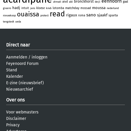
eenhoorn
bronckhorst
aivd
gaal
deijl
ahmadi
aldi
hadj
moussa
matchday
intuit
kloese
lotomba
mossad
givairo
jans
knvb
nederland
read
ouaissa
sano
rigaux
sjaakf
sparta
roma
nieuwkoop
protect
tengstedt
ueda
Direct naar
Aanmelden
/
inloggen
Feyenoord Forum
Stand
Kalender
E-zine (nieuwsbrief)
Nieuwsarchief
Over ons
Voor webmasters
Disclaimer
Privacy