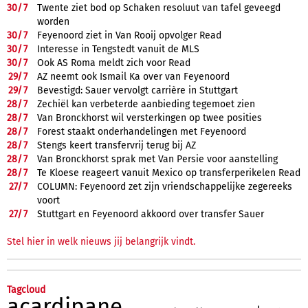
30/
7
Twente ziet bod op Schaken resoluut van tafel geveegd
worden
30/
7
Feyenoord ziet in Van Rooij opvolger Read
30/
7
Interesse in Tengstedt vanuit de MLS
30/
7
Ook AS Roma meldt zich voor Read
29/
7
AZ neemt ook Ismail Ka over van Feyenoord
29/
7
Bevestigd: Sauer vervolgt carrière in Stuttgart
28/
7
Zechiël kan verbeterde aanbieding tegemoet zien
28/
7
Van Bronckhorst wil versterkingen op twee posities
28/
7
Forest staakt onderhandelingen met Feyenoord
28/
7
Stengs keert transfervrij terug bij AZ
28/
7
Van Bronckhorst sprak met Van Persie voor aanstelling
28/
7
Te Kloese reageert vanuit Mexico op transferperikelen Read
27/
7
COLUMN: Feyenoord zet zijn vriendschappelijke zegereeks
voort
27/
7
Stuttgart en Feyenoord akkoord over transfer Sauer
Stel hier in welk nieuws jij belangrijk vindt.
Tagcloud
acardipane