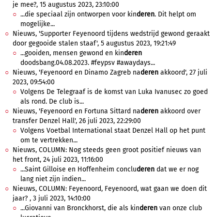
je mee?, 15 augustus 2023, 23:10:00
...die speciaal zijn ontworpen voor kin
deren
. Dit helpt om
mogelijke...
Nieuws, 'Supporter Feyenoord tijdens wedstrijd gewond geraakt
door gegooide stalen staaf', 5 augustus 2023, 19:21:49
...gooiden, mensen gewond en kin
deren
doodsbang.04.08.2023. #feypsv #awaydays...
Nieuws, 'Feyenoord en Dinamo Zagreb na
deren
akkoord', 27 juli
2023, 09:54:00
Volgens De Telegraaf is de komst van Luka Ivanusec zo goed
als rond. De club is...
Nieuws, 'Feyenoord en Fortuna Sittard na
deren
akkoord over
transfer Denzel Hall', 26 juli 2023, 22:29:00
Volgens Voetbal International staat Denzel Hall op het punt
om te vertrekken...
Nieuws, COLUMN: Nog steeds geen groot positief nieuws van
het front, 24 juli 2023, 11:16:00
...Saint Gilloise en Hoffenheim conclu
deren
dat we er nog
lang niet zijn indien...
Nieuws, COLUMN: Feyenoord, Feyenoord, wat gaan we doen dit
jaar? , 3 juli 2023, 14:10:00
...Giovanni van Bronckhorst, die als kin
deren
van onze club