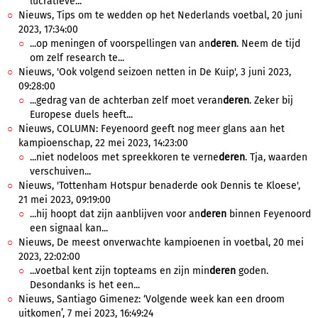
lucratieve...
Nieuws, Tips om te wedden op het Nederlands voetbal, 20 juni
2023, 17:34:00
...op meningen of voorspellingen van an
deren
. Neem de tijd
om zelf research te...
Nieuws, 'Ook volgend seizoen netten in De Kuip', 3 juni 2023,
09:28:00
...gedrag van de achterban zelf moet veran
deren
. Zeker bij
Europese duels heeft...
Nieuws, COLUMN: Feyenoord geeft nog meer glans aan het
kampioenschap, 22 mei 2023, 14:23:00
...niet nodeloos met spreekkoren te verne
deren
. Tja, waarden
verschuiven...
Nieuws, 'Tottenham Hotspur benaderde ook Dennis te Kloese',
21 mei 2023, 09:19:00
...hij hoopt dat zijn aanblijven voor an
deren
binnen Feyenoord
een signaal kan...
Nieuws, De meest onverwachte kampioenen in voetbal, 20 mei
2023, 22:02:00
...voetbal kent zijn topteams en zijn min
deren
goden.
Desondanks is het een...
Nieuws, Santiago Gimenez: ‘Volgende week kan een droom
uitkomen’, 7 mei 2023, 16:49:24