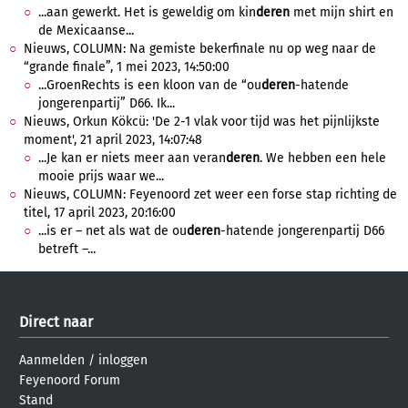
...aan gewerkt. Het is geweldig om kin
deren
met mijn shirt en
de Mexicaanse...
Nieuws, COLUMN: Na gemiste bekerfinale nu op weg naar de
“grande finale”, 1 mei 2023, 14:50:00
...GroenRechts is een kloon van de “ou
deren
-hatende
jongerenpartij” D66. Ik...
Nieuws, Orkun Kökcü: 'De 2-1 vlak voor tijd was het pijnlijkste
moment', 21 april 2023, 14:07:48
...Je kan er niets meer aan veran
deren
. We hebben een hele
mooie prijs waar we...
Nieuws, COLUMN: Feyenoord zet weer een forse stap richting de
titel, 17 april 2023, 20:16:00
...is er – net als wat de ou
deren
-hatende jongerenpartij D66
betreft –...
Direct naar
Aanmelden
/
inloggen
Feyenoord Forum
Stand