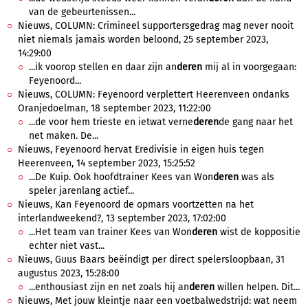
van de gebeurtenissen...
Nieuws, COLUMN: Crimineel supportersgedrag mag never nooit
niet niemals jamais worden beloond, 25 september 2023,
14:29:00
...ik voorop stellen en daar zijn an
deren
mij al in voorgegaan:
Feyenoord...
Nieuws, COLUMN: Feyenoord verplettert Heerenveen ondanks
Oranjedoelman, 18 september 2023, 11:22:00
...de voor hem trieste en ietwat verne
deren
de gang naar het
net maken. De...
Nieuws, Feyenoord hervat Eredivisie in eigen huis tegen
Heerenveen, 14 september 2023, 15:25:52
...De Kuip. Ook hoofdtrainer Kees van Won
deren
was als
speler jarenlang actief...
Nieuws, Kan Feyenoord de opmars voortzetten na het
interlandweekend?, 13 september 2023, 17:02:00
...Het team van trainer Kees van Won
deren
wist de koppositie
echter niet vast...
Nieuws, Guus Baars beëindigt per direct spelersloopbaan, 31
augustus 2023, 15:28:00
...enthousiast zijn en net zoals hij an
deren
willen helpen. Dit...
Nieuws, Met jouw kleintje naar een voetbalwedstrijd: wat neem