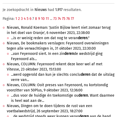
Je zoekopdracht in
Nieuws
had
1.917
resultaten.
Pagina:
1
2
3
4
5
6
7
8
9
10
11
...
73
74
75
76
77
Nieuws, Ronald Koeman: 'Justin Bijlow keert niet zomaar terug
in het doel van Oranje', 6 november 2023, 22:38:00
...is er weinig reden om dat nog te veran
deren
."
Nieuws, De bookmakers verslagen: Feyenoord overwinningen
tegen alle verwachtingen in, 31 oktober 2023, 22:30:00
...van Feyenoord siert. In een zin
deren
de wedstrijd ging
Feyenoord als...
Nieuws, COLUMN: Feyenoord rekent deze keer wel af met
Vitesse, 23 oktober 2023, 15:13:00
...werd opgerold dan kun je slechts conclu
deren
dat de uitslag
verre van...
Nieuws, COLUMN: Ooit preses van Feyenoord, nu kortstondig
voorzitter van 50Plus, 9 oktober 2023, 12:36:00
...dus voor de huidige én toekomstige ou
deren
. Want daarmee
is heel wat aan de...
Nieuws, Dingen om te doen tijdens de rust van een
voetbalwedstrijd, 26 september 2023, 18:27:00
...de wedstrijd steeds weer kunnen veran
deren
aan de hand