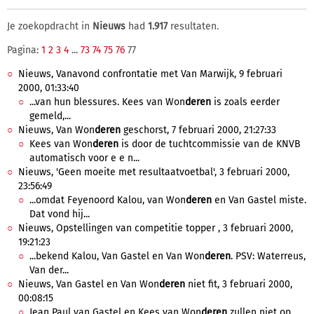
Je zoekopdracht in
Nieuws
had
1.917
resultaten.
Pagina:
1
2
3
4
...
73
74
75
76
77
Nieuws, Vanavond confrontatie met Van Marwijk, 9 februari
2000, 01:33:40
...van hun blessures. Kees van Won
deren
is zoals eerder
gemeld,...
Nieuws, Van Won
deren
geschorst, 7 februari 2000, 21:27:33
Kees van Won
deren
is door de tuchtcommissie van de KNVB
automatisch voor e e n...
Nieuws, 'Geen moeite met resultaatvoetbal', 3 februari 2000,
23:56:49
...omdat Feyenoord Kalou, van Won
deren
en Van Gastel miste.
Dat vond hij...
Nieuws, Opstellingen van competitie topper , 3 februari 2000,
19:21:23
...bekend Kalou, Van Gastel en Van Won
deren
. PSV: Waterreus,
Van der...
Nieuws, Van Gastel en Van Won
deren
niet fit, 3 februari 2000,
00:08:15
Jean Paul van Gastel en Kees van Won
deren
zullen niet op