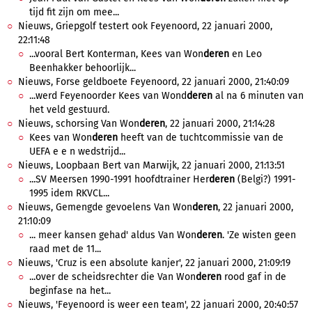
tijd fit zijn om mee...
Nieuws, Griepgolf testert ook Feyenoord, 22 januari 2000,
22:11:48
...vooral Bert Konterman, Kees van Won
deren
en Leo
Beenhakker behoorlijk...
Nieuws, Forse geldboete Feyenoord, 22 januari 2000, 21:40:09
...werd Feyenoorder Kees van Wond
deren
al na 6 minuten van
het veld gestuurd.
Nieuws, schorsing Van Won
deren
, 22 januari 2000, 21:14:28
Kees van Won
deren
heeft van de tuchtcommissie van de
UEFA e e n wedstrijd...
Nieuws, Loopbaan Bert van Marwijk, 22 januari 2000, 21:13:51
...SV Meersen 1990-1991 hoofdtrainer Her
deren
(Belgi?) 1991-
1995 idem RKVCL...
Nieuws, Gemengde gevoelens Van Won
deren
, 22 januari 2000,
21:10:09
... meer kansen gehad' aldus Van Won
deren
. 'Ze wisten geen
raad met de 11...
Nieuws, 'Cruz is een absolute kanjer', 22 januari 2000, 21:09:19
...over de scheidsrechter die Van Won
deren
rood gaf in de
beginfase na het...
Nieuws, 'Feyenoord is weer een team', 22 januari 2000, 20:40:57