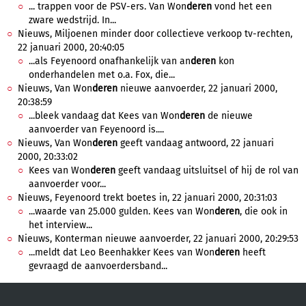
... trappen voor de PSV-ers. Van Won
deren
vond het een
zware wedstrijd. In...
Nieuws, Miljoenen minder door collectieve verkoop tv-rechten,
22 januari 2000, 20:40:05
...als Feyenoord onafhankelijk van an
deren
kon
onderhandelen met o.a. Fox, die...
Nieuws, Van Won
deren
nieuwe aanvoerder, 22 januari 2000,
20:38:59
...bleek vandaag dat Kees van Won
deren
de nieuwe
aanvoerder van Feyenoord is....
Nieuws, Van Won
deren
geeft vandaag antwoord, 22 januari
2000, 20:33:02
Kees van Won
deren
geeft vandaag uitsluitsel of hij de rol van
aanvoerder voor...
Nieuws, Feyenoord trekt boetes in, 22 januari 2000, 20:31:03
...waarde van 25.000 gulden. Kees van Won
deren
, die ook in
het interview...
Nieuws, Konterman nieuwe aanvoerder, 22 januari 2000, 20:29:53
...meldt dat Leo Beenhakker Kees van Won
deren
heeft
gevraagd de aanvoerdersband...