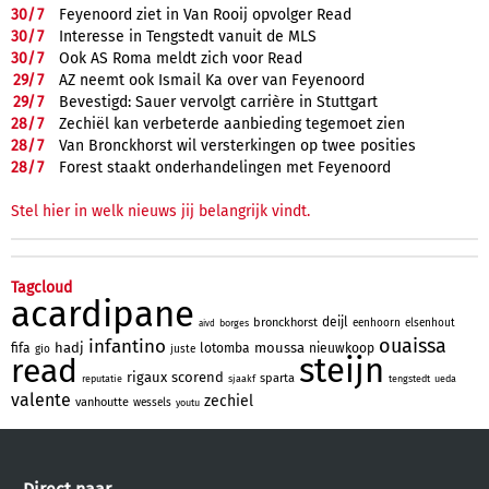
30/
7
Feyenoord ziet in Van Rooij opvolger Read
30/
7
Interesse in Tengstedt vanuit de MLS
30/
7
Ook AS Roma meldt zich voor Read
29/
7
AZ neemt ook Ismail Ka over van Feyenoord
29/
7
Bevestigd: Sauer vervolgt carrière in Stuttgart
28/
7
Zechiël kan verbeterde aanbieding tegemoet zien
28/
7
Van Bronckhorst wil versterkingen op twee posities
28/
7
Forest staakt onderhandelingen met Feyenoord
Stel hier in welk nieuws jij belangrijk vindt.
Tagcloud
acardipane
deijl
bronckhorst
eenhoorn
elsenhout
borges
aivd
ouaissa
infantino
hadj
moussa
fifa
lotomba
nieuwkoop
gio
juste
steijn
read
rigaux
scorend
sparta
reputatie
sjaakf
tengstedt
ueda
valente
zechiel
vanhoutte
wessels
youtu