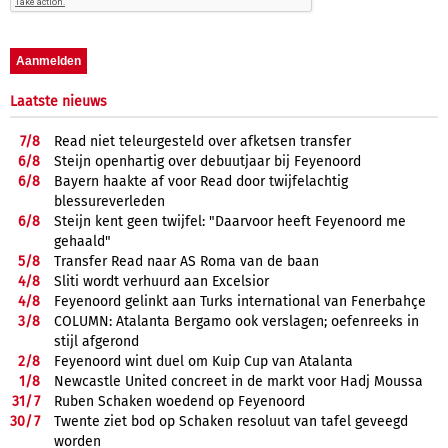
Laatste nieuws
7/
8
Read niet teleurgesteld over afketsen transfer
6/
8
Steijn openhartig over debuutjaar bij Feyenoord
6/
8
Bayern haakte af voor Read door twijfelachtig
blessureverleden
6/
8
Steijn kent geen twijfel: "Daarvoor heeft Feyenoord me
gehaald"
5/
8
Transfer Read naar AS Roma van de baan
4/
8
Sliti wordt verhuurd aan Excelsior
4/
8
Feyenoord gelinkt aan Turks international van Fenerbahçe
3/
8
COLUMN: Atalanta Bergamo ook verslagen; oefenreeks in
stijl afgerond
2/
8
Feyenoord wint duel om Kuip Cup van Atalanta
1/
8
Newcastle United concreet in de markt voor Hadj Moussa
31/
7
Ruben Schaken woedend op Feyenoord
30/
7
Twente ziet bod op Schaken resoluut van tafel geveegd
worden