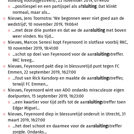
volledig voorbijgestreefd', 23 november 2019, 07:49:00
...positiespel en een partijspel als af
sluiting
. Dat klinkt
normaal, maar als...
Nieuws, Jens Toornstra: 'We begonnen weer niet goed aan de
wedstrijd', 10 november 2019, 19:06:41
...met deze drie punten en dat we de aan
sluiting
met boven
weer vinden. Nu tijd...
Nieuws, Marcos Senesi kopt Feyenoord in slotfase voorbij RKC,
10 november 2019, 18:41:00
...schot op doel van Feyenoord voor de aan
sluiting
streffer.
RKC kreeg...
Nieuws, Feyenoord pakt diep in blessuretijd punt tegen FC
Emmen, 22 september 2019, 16:27:00
...fout van Rick Karsdorp en maakte de aan
sluiting
streffer,
terwijl FC Emmen...
Nieuws, Feyenoord wint van ADO ondanks miraculeuze eigen
doelpunten, 15 september 2019, 16:23:00
...een kwartier voor tijd zelfs tot de aan
sluiting
streffer toen
Edgar Miguel...
Nieuws, Feyenoord diep in blessuretijd onderuit in Utrecht, 31
maart 2019, 16:27:00
...het doel schoot en daarmee voor de aan
sluiting
streffer
zorgde. Ondanks...