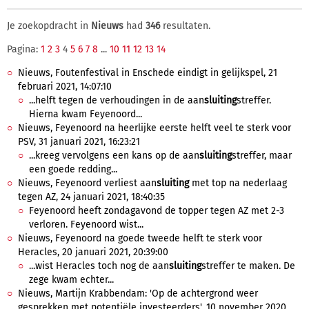
Je zoekopdracht in
Nieuws
had
346
resultaten.
Pagina:
1
2
3
4
5
6
7
8
...
10
11
12
13
14
Nieuws, Foutenfestival in Enschede eindigt in gelijkspel, 21
februari 2021, 14:07:10
...helft tegen de verhoudingen in de aan
sluiting
streffer.
Hierna kwam Feyenoord...
Nieuws, Feyenoord na heerlijke eerste helft veel te sterk voor
PSV, 31 januari 2021, 16:23:21
...kreeg vervolgens een kans op de aan
sluiting
streffer, maar
een goede redding...
Nieuws, Feyenoord verliest aan
sluiting
met top na nederlaag
tegen AZ, 24 januari 2021, 18:40:35
Feyenoord heeft zondagavond de topper tegen AZ met 2-3
verloren. Feyenoord wist...
Nieuws, Feyenoord na goede tweede helft te sterk voor
Heracles, 20 januari 2021, 20:39:00
...wist Heracles toch nog de aan
sluiting
streffer te maken. De
zege kwam echter...
Nieuws, Martijn Krabbendam: 'Op de achtergrond weer
gesprekken met potentiële investeerders', 10 november 2020,