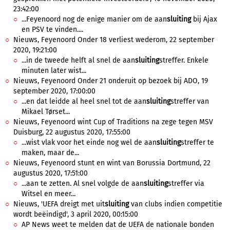
23:42:00
...Feyenoord nog de enige manier om de aan
sluiting
bij Ajax
en PSV te vinden....
Nieuws, Feyenoord Onder 18 verliest wederom, 22 september
2020, 19:21:00
...in de tweede helft al snel de aan
sluiting
streffer. Enkele
minuten later wist...
Nieuws, Feyenoord Onder 21 onderuit op bezoek bij ADO, 19
september 2020, 17:00:00
...en dat leidde al heel snel tot de aan
sluiting
streffer van
Mikael Tørset...
Nieuws, Feyenoord wint Cup of Traditions na zege tegen MSV
Duisburg, 22 augustus 2020, 17:55:00
...wist vlak voor het einde nog wel de aan
sluiting
streffer te
maken, maar de...
Nieuws, Feyenoord stunt en wint van Borussia Dortmund, 22
augustus 2020, 17:51:00
...aan te zetten. Al snel volgde de aan
sluiting
streffer via
Witsel en meer...
Nieuws, 'UEFA dreigt met uit
sluiting
van clubs indien competitie
wordt beëindigd', 3 april 2020, 00:15:00
AP News weet te melden dat de UEFA de nationale bonden