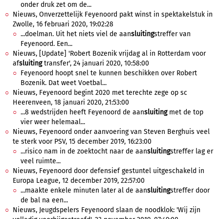
onder druk zet om de...
Nieuws, Onverzettelijk Feyenoord pakt winst in spektakelstuk in
Zwolle, 16 februari 2020, 19:02:28
...doelman. Uit het niets viel de aan
sluiting
streffer van
Feyenoord. Een...
Nieuws, [Update] 'Robert Bozenik vrijdag al in Rotterdam voor
af
sluiting
transfer', 24 januari 2020, 10:58:00
Feyenoord hoopt snel te kunnen beschikken over Robert
Bozenik. Dat weet Voetbal...
Nieuws, Feyenoord begint 2020 met terechte zege op sc
Heerenveen, 18 januari 2020, 21:53:00
...8 wedstrijden heeft Feyenoord de aan
sluiting
met de top
vier weer helemaal...
Nieuws, Feyenoord onder aanvoering van Steven Berghuis veel
te sterk voor PSV, 15 december 2019, 16:23:00
...risico nam in de zoektocht naar de aan
sluiting
streffer lag er
veel ruimte...
Nieuws, Feyenoord door defensief gestuntel uitgeschakeld in
Europa League, 12 december 2019, 22:57:00
...maakte enkele minuten later al de aan
sluiting
streffer door
de bal na een...
Nieuws, Jeugdspelers Feyenoord slaan de noodklok: 'Wij zijn