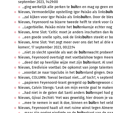
september 2023, 14:29:00
...ging werkelijk alle perken te
buit
en en mag op geen en
Nieuws, Vermoedelijke opstelling: Igor Paixão als links
buit
...zal kijken voor Igor Paixão als links
buit
en. Door de bles
Nieuws, Feyenoord na bizarre tweede helft te sterk voor Cel
...Lagerbielke. Paixão miste het
buit
enkansje echter nog w
Nieuws, Arne Slot: 'Celtic moet je anders inschatten dan Ra
...een goede snelle spits, ook de links
buit
en steekt er bov
Nieuws, Arne Slot: 'Het zegt meer over ons dat het al drie 
komen', 17 september 2023, 00:22:14
...niet zo slecht speelde als wat de
buit
enwacht probeert 
Nieuws, Feyenoord overtuigt met voetbalshow tegen Heere
...deed dat op heerlijke wijze met zijn
buit
enkant. Al snel
Nieuws, Eredivisie voetbal: De opkomst van jonge talenten,
...voordat ze naar topclubs in het
buit
enland gingen. Deze
Nieuws, COLUMN: Toeval bestaat niet…..of toch?, 4 septemb
...papieren Feyenoord-krant geregeld op
buit
engewoon cy
Nieuws, Calvin Stengs: 'Leuk om mijn eerste goal te maken'
...had niet in de gaten dat Santi anders
buit
enspel had ge
Nieuws, Gjivai Zechiël: 'Het was geweldig, hier droom je van
...mee te nemen in wat ik doe, binnen en
buit
en het veld.
Nieuws, Feyenoord haalt uit met ruime winst tegen Almere C
...maar zijn poging eindigde op de
buit
enkant van de paal