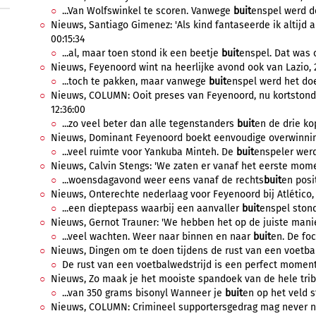
...Van Wolfswinkel te scoren. Vanwege
buit
enspel werd de
Nieuws, Santiago Gimenez: 'Als kind fantaseerde ik altijd a
00:15:34
...al, maar toen stond ik een beetje
buit
enspel. Dat was o
Nieuws, Feyenoord wint na heerlijke avond ook van Lazio, 2
...toch te pakken, maar vanwege
buit
enspel werd het doe
Nieuws, COLUMN: Ooit preses van Feyenoord, nu kortstondig
12:36:00
...zo veel beter dan alle tegenstanders
buit
en de drie kop
Nieuws, Dominant Feyenoord boekt eenvoudige overwinning 
...veel ruimte voor Yankuba Minteh. De
buit
enspeler werd
Nieuws, Calvin Stengs: 'We zaten er vanaf het eerste momen
...woensdagavond weer eens vanaf de rechts
buit
en posit
Nieuws, Onterechte nederlaag voor Feyenoord bij Atlético, 
...een dieptepass waarbij een aanvaller
buit
enspel stond
Nieuws, Gernot Trauner: 'We hebben het op de juiste manie
...veel wachten. Weer naar binnen en naar
buit
en. De fo
Nieuws, Dingen om te doen tijdens de rust van een voetbal
De rust van een voetbalwedstrijd is een perfect momen
Nieuws, Zo maak je het mooiste spandoek van de hele trib
...van 350 grams bisonyl Wanneer je
buit
en op het veld s
Nieuws, COLUMN: Crimineel supportersgedrag mag never no