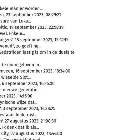
kele manier worden...
en, 23 september 2023, 08:29:21
sure van Luka...
tic, 19 september 2023, 22:58:19
el. Enkele...
ngers', 18 september 2023, 15:42:15
enuit", zo geeft hij...
wedstrijden lastig is om in de duels te
te doen geloven in...
nveen, 16 september 2023, 18:34:00
 wisselde Slot...
 6 september 2023, 16:26:00
 nieuwe generatie...
er 2023, 14:16:00
nische wijze dat...
, 3 september 2023, 14:38:25
staan. In de rust...
', 27 augustus 2023, 21:08:30
 Ik denk dat ik als...
ity, 27 augustus 2023, 18:44:00
. Toch werd het niet...