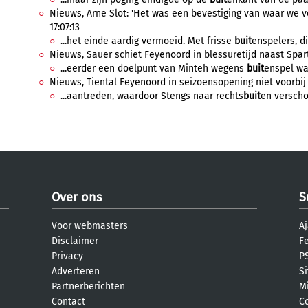
Nieuws, Arne Slot: 'Het was een bevestiging van waar we vo
17:07:13
...het einde aardig vermoeid. Met frisse
buit
enspelers, di
Nieuws, Sauer schiet Feyenoord in blessuretijd naast Spart
...eerder een doelpunt van Minteh wegens
buit
enspel was
Nieuws, Tiental Feyenoord in seizoensopening niet voorbij F
...aantreden, waardoor Stengs naar rechts
buit
en verscho
Over ons
S
Voor webmasters
Aj
Disclaimer
F
Privacy
PS
Adverteren
S
Partnerberichten
M
Contact
C