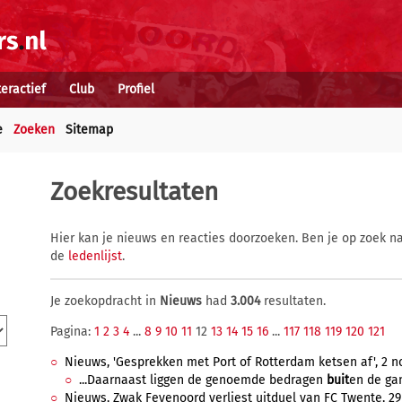
teractief
Club
Profiel
e
Zoeken
Sitemap
Zoekresultaten
Hier kan je nieuws en reacties doorzoeken. Ben je op zoek na
de
ledenlijst
.
Je zoekopdracht in
Nieuws
had
3.004
resultaten.
Pagina:
1
2
3
4
...
8
9
10
11
12
13
14
15
16
...
117
118
119
120
121
Nieuws, 'Gesprekken met Port of Rotterdam ketsen af', 2 n
...Daarnaast liggen de genoemde bedragen
buit
en de gan
Nieuws, Zwak Feyenoord verliest uitduel van FC Twente, 29 