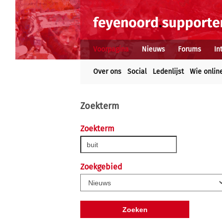
Voorpagina
Nieuws
Forums
In
Over ons
Social
Ledenlijst
Wie onlin
Zoekterm
Zoekterm
Zoekgebied