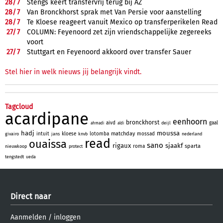
28/
7
Stengs keert transfervrij terug bij AZ
28/
7
Van Bronckhorst sprak met Van Persie voor aanstelling
28/
7
Te Kloese reageert vanuit Mexico op transferperikelen Read
27/
7
COLUMN: Feyenoord zet zijn vriendschappelijke zegereeks
voort
27/
7
Stuttgart en Feyenoord akkoord over transfer Sauer
Stel hier in welk nieuws jij belangrijk vindt.
Tagcloud
acardipane
eenhoorn
bronckhorst
aivd
gaal
deijl
ahmadi
aldi
hadj
moussa
matchday
intuit
kloese
lotomba
mossad
givairo
jans
knvb
nederland
read
ouaissa
sano
rigaux
sjaakf
sparta
roma
nieuwkoop
protect
tengstedt
ueda
Direct naar
Aanmelden
/
inloggen