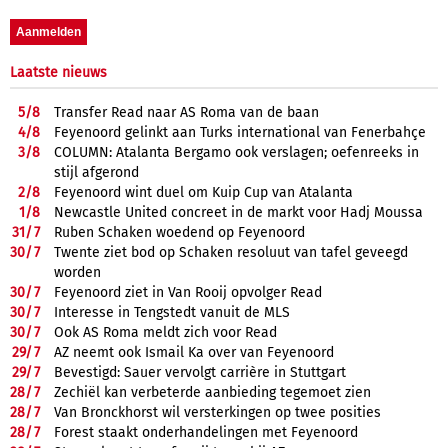
Laatste nieuws
5/
8
Transfer Read naar AS Roma van de baan
4/
8
Feyenoord gelinkt aan Turks international van Fenerbahçe
3/
8
COLUMN: Atalanta Bergamo ook verslagen; oefenreeks in
stijl afgerond
2/
8
Feyenoord wint duel om Kuip Cup van Atalanta
1/
8
Newcastle United concreet in de markt voor Hadj Moussa
31/
7
Ruben Schaken woedend op Feyenoord
30/
7
Twente ziet bod op Schaken resoluut van tafel geveegd
worden
30/
7
Feyenoord ziet in Van Rooij opvolger Read
30/
7
Interesse in Tengstedt vanuit de MLS
30/
7
Ook AS Roma meldt zich voor Read
29/
7
AZ neemt ook Ismail Ka over van Feyenoord
29/
7
Bevestigd: Sauer vervolgt carrière in Stuttgart
28/
7
Zechiël kan verbeterde aanbieding tegemoet zien
28/
7
Van Bronckhorst wil versterkingen op twee posities
28/
7
Forest staakt onderhandelingen met Feyenoord