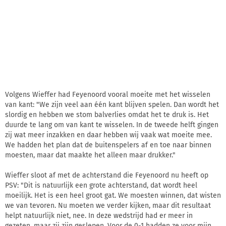
Volgens Wieffer had Feyenoord vooral moeite met het wisselen
van kant: "We zijn veel aan één kant blijven spelen. Dan wordt het
slordig en hebben we stom balverlies omdat het te druk is. Het
duurde te lang om van kant te wisselen. In de tweede helft gingen
zij wat meer inzakken en daar hebben wij vaak wat moeite mee.
We hadden het plan dat de buitenspelers af en toe naar binnen
moesten, maar dat maakte het alleen maar drukker."
Wieffer sloot af met de achterstand die Feyenoord nu heeft op
PSV: "Dit is natuurlijk een grote achterstand, dat wordt heel
moeilijk. Het is een heel groot gat. We moesten winnen, dat wisten
we van tevoren. Nu moeten we verder kijken, maar dit resultaat
helpt natuurlijk niet, nee. In deze wedstrijd had er meer in
gezeten, maar zij zijn geslepen. Voor de 0-1 hadden ze voor mijn