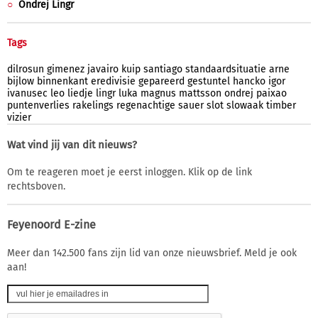
Ondrej Lingr
Tags
dilrosun
gimenez
javairo
kuip
santiago
standaardsituatie
arne
bijlow
binnenkant
eredivisie
gepareerd
gestuntel
hancko
igor
ivanusec
leo
liedje
lingr
luka
magnus
mattsson
ondrej
paixao
puntenverlies
rakelings
regenachtige
sauer
slot
slowaak
timber
vizier
Wat vind jij van dit nieuws?
Om te reageren moet je eerst inloggen. Klik op de link
rechtsboven.
Feyenoord E-zine
Meer dan 142.500 fans zijn lid van onze nieuwsbrief. Meld je ook
aan!