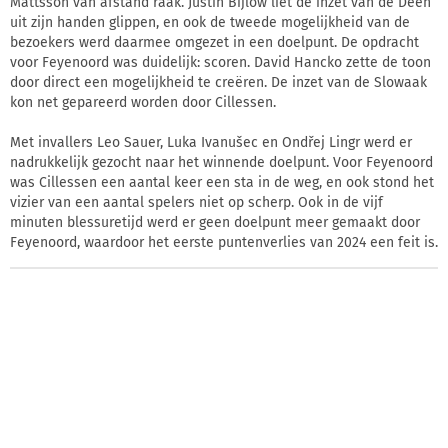
Mattsson van afstand raak. Justin Bijlow liet de inzet van de Deen
uit zijn handen glippen, en ook de tweede mogelijkheid van de
bezoekers werd daarmee omgezet in een doelpunt. De opdracht
voor Feyenoord was duidelijk: scoren. David Hancko zette de toon
door direct een mogelijkheid te creëren. De inzet van de Slowaak
kon net gepareerd worden door Cillessen.
Met invallers Leo Sauer, Luka Ivanušec en Ondřej Lingr werd er
nadrukkelijk gezocht naar het winnende doelpunt. Voor Feyenoord
was Cillessen een aantal keer een sta in de weg, en ook stond het
vizier van een aantal spelers niet op scherp. Ook in de vijf
minuten blessuretijd werd er geen doelpunt meer gemaakt door
Feyenoord, waardoor het eerste puntenverlies van 2024 een feit is.