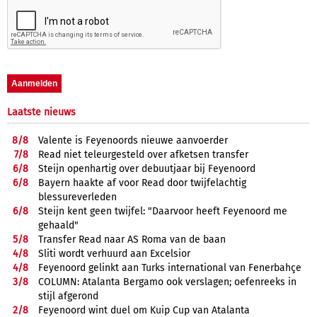
Laatste nieuws
8/
8
Valente is Feyenoords nieuwe aanvoerder
7/
8
Read niet teleurgesteld over afketsen transfer
6/
8
Steijn openhartig over debuutjaar bij Feyenoord
6/
8
Bayern haakte af voor Read door twijfelachtig
blessureverleden
6/
8
Steijn kent geen twijfel: "Daarvoor heeft Feyenoord me
gehaald"
5/
8
Transfer Read naar AS Roma van de baan
4/
8
Sliti wordt verhuurd aan Excelsior
4/
8
Feyenoord gelinkt aan Turks international van Fenerbahçe
3/
8
COLUMN: Atalanta Bergamo ook verslagen; oefenreeks in
stijl afgerond
2/
8
Feyenoord wint duel om Kuip Cup van Atalanta