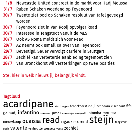
1/
8
Newcastle United concreet in de markt voor Hadj Moussa
31/
7
Ruben Schaken woedend op Feyenoord
30/
7
Twente ziet bod op Schaken resoluut van tafel geveegd
worden
30/
7
Feyenoord ziet in Van Rooij opvolger Read
30/
7
Interesse in Tengstedt vanuit de MLS
30/
7
Ook AS Roma meldt zich voor Read
29/
7
AZ neemt ook Ismail Ka over van Feyenoord
29/
7
Bevestigd: Sauer vervolgt carrière in Stuttgart
28/
7
Zechiël kan verbeterde aanbieding tegemoet zien
28/
7
Van Bronckhorst wil versterkingen op twee posities
Stel hier in welk nieuws jij belangrijk vindt.
Tagcloud
acardipane
deijl
fifa
bronckhorst
eenhoorn
elsenhout
borges
aivd
infantino
hadj
moussa
lotomba
gio
juste
ivanusec
kasanwirjo
kraaijeveld
steijn
read
ouaissa
rigaux
scorend
nieuwkoop
tengstedt
valente
zechiel
wessels
vanhoutte
ueda
youtu