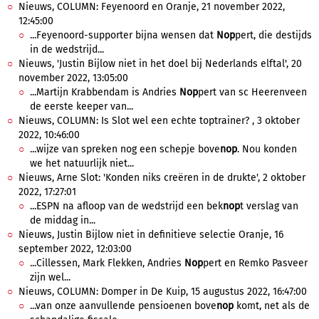
Nieuws, COLUMN: Feyenoord en Oranje, 21 november 2022,
12:45:00
...Feyenoord-supporter bijna wensen dat
Nop
pert, die destijds
in de wedstrijd...
Nieuws, 'Justin Bijlow niet in het doel bij Nederlands elftal', 20
november 2022, 13:05:00
...Martijn Krabbendam is Andries
Nop
pert van sc Heerenveen
de eerste keeper van...
Nieuws, COLUMN: Is Slot wel een echte toptrainer? , 3 oktober
2022, 10:46:00
...wijze van spreken nog een schepje bove
nop
. Nou konden
we het natuurlijk niet...
Nieuws, Arne Slot: 'Konden niks creëren in de drukte', 2 oktober
2022, 17:27:01
...ESPN na afloop van de wedstrijd een bek
nop
t verslag van
de middag in...
Nieuws, Justin Bijlow niet in definitieve selectie Oranje, 16
september 2022, 12:03:00
...Cillessen, Mark Flekken, Andries
Nop
pert en Remko Pasveer
zijn wel...
Nieuws, COLUMN: Domper in De Kuip, 15 augustus 2022, 16:47:00
...van onze aanvullende pensioenen bove
nop
komt, net als de