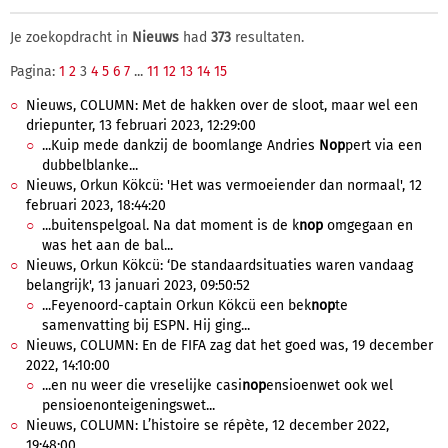
Je zoekopdracht in
Nieuws
had
373
resultaten.
Pagina:
1
2
3
4
5
6
7
...
11
12
13
14
15
Nieuws, COLUMN: Met de hakken over de sloot, maar wel een
driepunter, 13 februari 2023, 12:29:00
...Kuip mede dankzij de boomlange Andries
Nop
pert via een
dubbelblanke...
Nieuws, Orkun Kökcü: 'Het was vermoeiender dan normaal', 12
februari 2023, 18:44:20
...buitenspelgoal. Na dat moment is de k
nop
omgegaan en
was het aan de bal...
Nieuws, Orkun Kökcü: ‘De standaardsituaties waren vandaag
belangrijk', 13 januari 2023, 09:50:52
...Feyenoord-captain Orkun Kökcü een bek
nop
te
samenvatting bij ESPN. Hij ging...
Nieuws, COLUMN: En de FIFA zag dat het goed was, 19 december
2022, 14:10:00
...en nu weer die vreselijke casi
nop
ensioenwet ook wel
pensioenonteigeningswet...
Nieuws, COLUMN: L’histoire se répète, 12 december 2022,
19:48:00