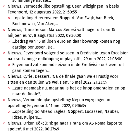
schandalige fiscale...
Nieuws, Vermoedelijke opstelling: Geen wijzigingen in basis
Feyenoord, 12 augustus 2022, 21:50:55
...opstelling Heerenveen:
Nop
pert, Van Ewijk, Van Beek,
Bochniewicz, Van Aken,...
Nieuws, 'Transfersom Marcos Senesi valt hoger uit dan 15
miljoen euro', 8 augustus 2022, 09:30:00
...bedrag van 15 miljoen euro en daar bove
nop
komen nog
aardige bonussen. De...
Nieuws, Feyenoord volgend seizoen in Eredivisie tegen Excelsior
na krankzinnige ontk
nop
ing in play-offs, 29 mei 2022, 21:08:00
Feyenoord zal komend seizoen in de Eredivisie ook weer uit
gaan komen tegen...
Nieuws, Cyriel Dessers: 'Na de finale gaan we er rustig voor
zitten en dan zullen we wel zien', 15 mei 2022, 21:23:59
...zure nasmaak nu, maar nu is het de k
nop
omdraaien en op
naar de finale",...
Nieuws, Vermoedelijke opstelling: Negen wijzigingen in
opstelling Feyenoord, 11 mei 2022, 09:16:34
...opstelling Go Ahead Eagles:
Nop
pert, Lucassen, Nauber,
Idzes, Kuipers,...
Nieuws, Orkun Kökcü: 'Ik ga naar Tirana om AS Roma kapot te
spelen', 6 mei 2022, 00:27:49