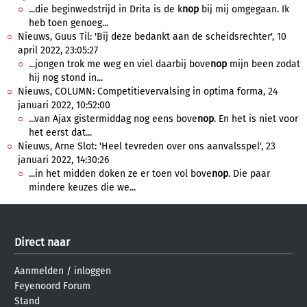
...die beginwedstrijd in Drita is de k
nop
bij mij omgegaan. Ik
heb toen genoeg...
Nieuws, Guus Til: 'Bij deze bedankt aan de scheidsrechter', 10
april 2022, 23:05:27
...jongen trok me weg en viel daarbij bove
nop
mijn been zodat
hij nog stond in...
Nieuws, COLUMN: Competitievervalsing in optima forma, 24
januari 2022, 10:52:00
...van Ajax gistermiddag nog eens bove
nop
. En het is niet voor
het eerst dat...
Nieuws, Arne Slot: 'Heel tevreden over ons aanvalsspel', 23
januari 2022, 14:30:26
...in het midden doken ze er toen vol bove
nop
. Die paar
mindere keuzes die we...
Direct naar
Aanmelden
/
inloggen
Feyenoord Forum
Stand