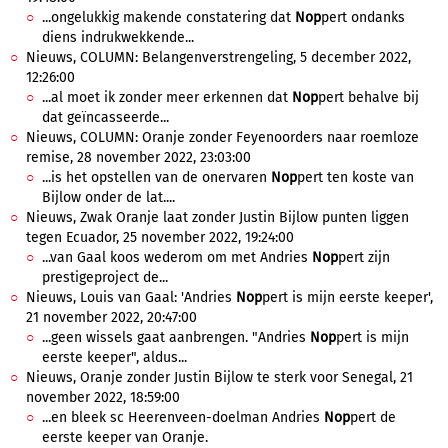
...ongelukkig makende constatering dat
Nop
pert ondanks
diens indrukwekkende...
Nieuws, COLUMN: Belangenverstrengeling, 5 december 2022,
12:26:00
...al moet ik zonder meer erkennen dat
Nop
pert behalve bij
dat geïncasseerde...
Nieuws, COLUMN: Oranje zonder Feyenoorders naar roemloze
remise, 28 november 2022, 23:03:00
...is het opstellen van de onervaren
Nop
pert ten koste van
Bijlow onder de lat....
Nieuws, Zwak Oranje laat zonder Justin Bijlow punten liggen
tegen Ecuador, 25 november 2022, 19:24:00
...van Gaal koos wederom om met Andries
Nop
pert zijn
prestigeproject de...
Nieuws, Louis van Gaal: 'Andries
Nop
pert is mijn eerste keeper',
21 november 2022, 20:47:00
...geen wissels gaat aanbrengen. "Andries
Nop
pert is mijn
eerste keeper", aldus...
Nieuws, Oranje zonder Justin Bijlow te sterk voor Senegal, 21
november 2022, 18:59:00
...en bleek sc Heerenveen-doelman Andries
Nop
pert de
eerste keeper van Oranje.