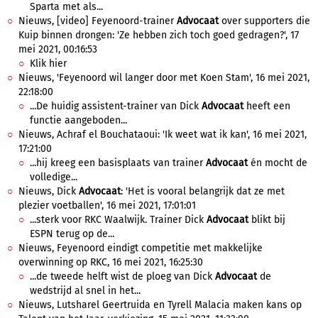
Sparta met als...
Nieuws, [video] Feyenoord-trainer
Advocaat
over supporters die
Kuip binnen drongen: 'Ze hebben zich toch goed gedragen?', 17
mei 2021, 00:16:53
Klik hier
Nieuws, 'Feyenoord wil langer door met Koen Stam', 16 mei 2021,
22:18:00
...De huidig assistent-trainer van Dick
Advocaat
heeft een
functie aangeboden...
Nieuws, Achraf el Bouchataoui: 'Ik weet wat ik kan', 16 mei 2021,
17:21:00
...hij kreeg een basisplaats van trainer
Advocaat
én mocht de
volledige...
Nieuws, Dick
Advocaat
: 'Het is vooral belangrijk dat ze met
plezier voetballen', 16 mei 2021, 17:01:01
...sterk voor RKC Waalwijk. Trainer Dick
Advocaat
blikt bij
ESPN terug op de...
Nieuws, Feyenoord eindigt competitie met makkelijke
overwinning op RKC, 16 mei 2021, 16:25:30
...de tweede helft wist de ploeg van Dick
Advocaat
de
wedstrijd al snel in het...
Nieuws, Lutsharel Geertruida en Tyrell Malacia maken kans op