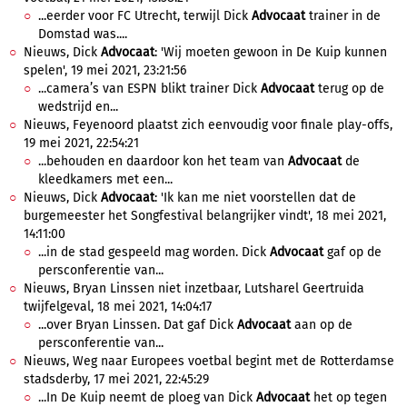
...eerder voor FC Utrecht, terwijl Dick
Advocaat
trainer in de
Domstad was....
Nieuws, Dick
Advocaat
: 'Wij moeten gewoon in De Kuip kunnen
spelen', 19 mei 2021, 23:21:56
...camera’s van ESPN blikt trainer Dick
Advocaat
terug op de
wedstrijd en...
Nieuws, Feyenoord plaatst zich eenvoudig voor finale play-offs,
19 mei 2021, 22:54:21
...behouden en daardoor kon het team van
Advocaat
de
kleedkamers met een...
Nieuws, Dick
Advocaat
: 'Ik kan me niet voorstellen dat de
burgemeester het Songfestival belangrijker vindt', 18 mei 2021,
14:11:00
...in de stad gespeeld mag worden. Dick
Advocaat
gaf op de
persconferentie van...
Nieuws, Bryan Linssen niet inzetbaar, Lutsharel Geertruida
twijfelgeval, 18 mei 2021, 14:04:17
...over Bryan Linssen. Dat gaf Dick
Advocaat
aan op de
persconferentie van...
Nieuws, Weg naar Europees voetbal begint met de Rotterdamse
stadsderby, 17 mei 2021, 22:45:29
...In De Kuip neemt de ploeg van Dick
Advocaat
het op tegen