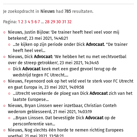
Je zoekopdracht in
Nieuws
had
785
resultaten.
Pagina:
1
2
3
4
5
6
7
...
28
29
30
31
32
Nieuws, Justin Bijlow: 'De trainer heeft heel veel voor mij
betekend', 23 mei 2021, 14:46:21
...te kijken op zijn periode onder Dick
Advocaat
. "De trainer
heeft heel veel...
Nieuws, Dick
Advocaat
: 'We hebben het nu met vechtvoetbal
over de streep getrokken', 23 mei 2021, 14:34:45
Dick
Advocaat
keek met een goed gevoel terug op de
wedstrijd tegen FC Utrecht....
Nieuws, Feyenoord ook op het veld veel te sterk voor FC Utrecht
en gaat Europa in, 23 mei 2021, 14:09:58
...Utrecht verzekerde de ploeg van Dick
Advocaat
zich van het
laatste Europese...
Nieuws, Bryan Linssen weer inzetbaar, Christian Conteh
wederom geblesseerd, 21 mei 2021, 14:03:19
...Bryan Linssen. Dat bevestigde Dick
Advocaat
op de
persconferentie van...
Nieuws, Nog slechts één horde te nemen richting Europees
voetbal, 21 mei 2021, 13:58:21