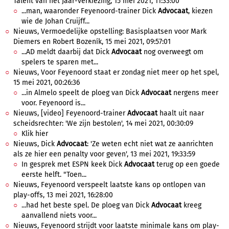
Talent van het Jaar-verkiezing, 15 mei 2021, 11:33:00
...man, waaronder Feyenoord-trainer Dick
Advocaat
, kiezen
wie de Johan Cruijff...
Nieuws, Vermoedelijke opstelling: Basisplaatsen voor Mark
Diemers en Robert Bozeník, 15 mei 2021, 09:57:01
...AD meldt daarbij dat Dick
Advocaat
nog overweegt om
spelers te sparen met...
Nieuws, Voor Feyenoord staat er zondag niet meer op het spel,
15 mei 2021, 00:26:36
...in Almelo speelt de ploeg van Dick
Advocaat
nergens meer
voor. Feyenoord is...
Nieuws, [video] Feyenoord-trainer
Advocaat
haalt uit naar
scheidsrechter: 'We zijn bestolen', 14 mei 2021, 00:30:09
Klik hier
Nieuws, Dick
Advocaat
: 'Ze weten echt niet wat ze aanrichten
als ze hier een penalty voor geven', 13 mei 2021, 19:33:59
In gesprek met ESPN keek Dick
Advocaat
terug op een goede
eerste helft. "Toen...
Nieuws, Feyenoord verspeelt laatste kans op ontlopen van
play-offs, 13 mei 2021, 16:28:00
...had het beste spel. De ploeg van Dick
Advocaat
kreeg
aanvallend niets voor...
Nieuws, Feyenoord strijdt voor laatste minimale kans om play-