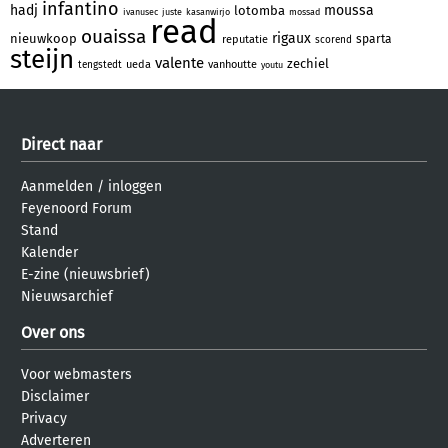
infantino
hadj
moussa
lotomba
ivanusec
juste
kasanwirjo
mossad
read
ouaissa
rigaux
nieuwkoop
sparta
reputatie
scorend
steijn
valente
zechiel
ueda
vanhoutte
tengstedt
youtu
Direct naar
Aanmelden
/
inloggen
Feyenoord Forum
Stand
Kalender
E-zine (nieuwsbrief)
Nieuwsarchief
Over ons
Voor webmasters
Disclaimer
Privacy
Adverteren