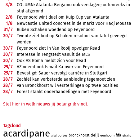
3/
8
COLUMN: Atalanta Bergamo ook verslagen; oefenreeks in
stijl afgerond
2/
8
Feyenoord wint duel om Kuip Cup van Atalanta
1/
8
Newcastle United concreet in de markt voor Hadj Moussa
31/
7
Ruben Schaken woedend op Feyenoord
30/
7
Twente ziet bod op Schaken resoluut van tafel geveegd
worden
30/
7
Feyenoord ziet in Van Rooij opvolger Read
30/
7
Interesse in Tengstedt vanuit de MLS
30/
7
Ook AS Roma meldt zich voor Read
29/
7
AZ neemt ook Ismail Ka over van Feyenoord
29/
7
Bevestigd: Sauer vervolgt carrière in Stuttgart
28/
7
Zechiël kan verbeterde aanbieding tegemoet zien
28/
7
Van Bronckhorst wil versterkingen op twee posities
28/
7
Forest staakt onderhandelingen met Feyenoord
Stel hier in welk nieuws jij belangrijk vindt.
Tagcloud
acardipane
deijl
bronckhorst
fifa
eenhoorn
borges
aivd
givairo