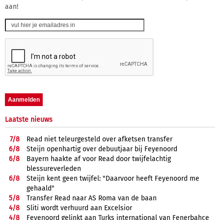
aan!
Laatste nieuws
7/
8
Read niet teleurgesteld over afketsen transfer
6/
8
Steijn openhartig over debuutjaar bij Feyenoord
6/
8
Bayern haakte af voor Read door twijfelachtig
blessureverleden
6/
8
Steijn kent geen twijfel: "Daarvoor heeft Feyenoord me
gehaald"
5/
8
Transfer Read naar AS Roma van de baan
4/
8
Sliti wordt verhuurd aan Excelsior
4/
8
Feyenoord gelinkt aan Turks international van Fenerbahçe