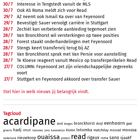
30/
7
Interesse in Tengstedt vanuit de MLS
30/
7
Ook AS Roma meldt zich voor Read
29/
7
AZ neemt ook Ismail Ka over van Feyenoord
29/
7
Bevestigd: Sauer vervolgt carrière in Stuttgart
28/
7
Zechiël kan verbeterde aanbieding tegemoet zien
28/
7
Van Bronckhorst wil versterkingen op twee posities
28/
7
Forest staakt onderhandelingen met Feyenoord
28/
7
Stengs keert transfervrij terug bij AZ
28/
7
Van Bronckhorst sprak met Van Persie voor aanstelling
28/
7
Te Kloese reageert vanuit Mexico op transferperikelen Read
27/
7
COLUMN: Feyenoord zet zijn vriendschappelijke zegereeks
voort
27/
7
Stuttgart en Feyenoord akkoord over transfer Sauer
Stel hier in welk nieuws jij belangrijk vindt.
Tagcloud
acardipane
eenhoorn
bronckhorst
deijl
aivd
gaal
borges
hadj
lotomba
moussa
matchday
intuit
kloese
mossad
givairo
ivanusec
jans
kasanwirjo
read
ouaissa
rigaux
sano
sjaakf
nieuwkoop
roma
nederland
protect