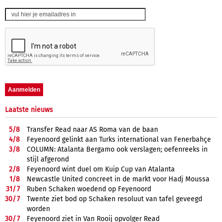
Laatste nieuws
5/
8
Transfer Read naar AS Roma van de baan
4/
8
Feyenoord gelinkt aan Turks international van Fenerbahçe
3/
8
COLUMN: Atalanta Bergamo ook verslagen; oefenreeks in
stijl afgerond
2/
8
Feyenoord wint duel om Kuip Cup van Atalanta
1/
8
Newcastle United concreet in de markt voor Hadj Moussa
31/
7
Ruben Schaken woedend op Feyenoord
30/
7
Twente ziet bod op Schaken resoluut van tafel geveegd
worden
30/
7
Feyenoord ziet in Van Rooij opvolger Read