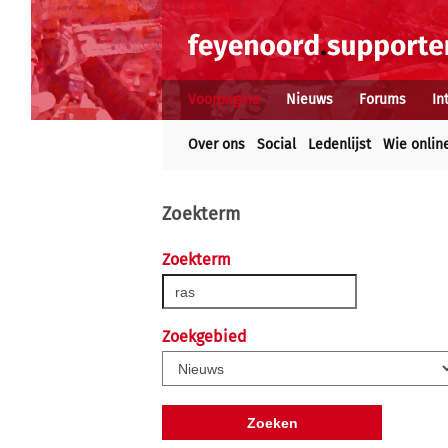
Voorpagina
Nieuws
Forums
In
Over ons
Social
Ledenlijst
Wie onlin
Zoekterm
Zoekterm
Zoekgebied