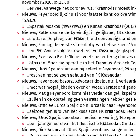
november 2020, 09:23:00
...er veel vanwege het coronavirus. "K
ras
nodar moest ink
Nieuws, Feyenoord lijkt nu al voor laatste kans op overwin
15:43:20
...Spartak Moskou (1992/1993) en Kuban K
ras
nodar (2013/
Nieuws, Rotterdamse derby eindigt in gelijkspel, 18 oktober
...slotfase. De ploeg van F
ras
er hield eenvoudig stand en 
Nieuws, Zondag de eerste stadsderby van het seizoen, 16 o
...en PEC Zwolle volgde er wel een ver
ras
send gelijkspel 
Nieuws, Sven van Beek: 'Ik ben veel sneller terug dan zes 
...afhaken. Maar die operatie in het E
ras
mus Medisch Cent
Nieuws, Uroš Spajić sluit aan bij selectie Feyenoord, 29 se
...rest van het seizoen gehuurd van FK K
ras
nodar.
Nieuws, Feyenoord bezorgt Advocaat doelpuntrijk verjaard
...met wat mogelijkheden over en weer. Ver
ras
send geno
Nieuws, Matig Feyenoord komt niet verder dan gelijkspel t
...zullen in de opstelling geen ver
ras
singen hebben gezien
Nieuws, Officieel: Uroš Spajić op huurbasis naar Feyenoord
...seizoen gehuurd van het Russische FK K
ras
nodar. Eerde
Nieuws, 'Uroš Spajić doorstaat medische keuring', 14 septe
...een jaar gehuurd van het Russische K
ras
nodar. Omdat 
Nieuws, Dick Advocaat: 'Uroš Spajić werd ons aangeboden 
...Deze jongen werd aangeboden door K
ras
nodar", aldus 