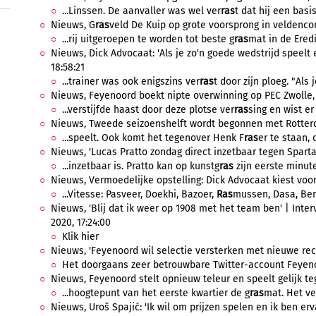
...Linssen. De aanvaller was wel ver
ras
t dat hij een basis
Nieuws, G
ras
veld De Kuip op grote voorsprong in veldencom
...rij uitgeroepen te worden tot beste g
ras
mat in de Eredi
Nieuws, Dick Advocaat: 'Als je zo'n goede wedstrijd speelt en
18:58:21
...trainer was ook enigszins ver
ras
t door zijn ploeg. "Als 
Nieuws, Feyenoord boekt nipte overwinning op PEC Zwolle, 1
...verstijfde haast door deze plotse ver
ras
sing en wist er
Nieuws, Tweede seizoenshelft wordt begonnen met Rotterda
...speelt. Ook komt het tegenover Henk F
ras
er te staan, 
Nieuws, 'Lucas Pratto zondag direct inzetbaar tegen Sparta',
...inzetbaar is. Pratto kan op kunstg
ras
zijn eerste minuten
Nieuws, Vermoedelijke opstelling: Dick Advocaat kiest voor 
...Vitesse: Pasveer, Doekhi, Bazoer,
Ras
mussen, Dasa, Bero
Nieuws, 'Blij dat ik weer op 1908 met het team ben' | Int
2020, 17:24:00
Klik hier
Nieuws, 'Feyenoord wil selectie versterken met nieuwe rec
Het doorgaans zeer betrouwbare Twitter-account Feyeno
Nieuws, Feyenoord stelt opnieuw teleur en speelt gelijk t
...hoogtepunt van het eerste kwartier de g
ras
mat. Het vel
Nieuws, Uroš Spajić: 'Ik wil om prijzen spelen en ik ben erv