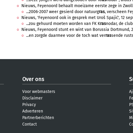
Nieuws, Feyenoord behaalt moeizame eerste zege in Zwolle
...2006-2007 weer gesierd door natuurg
ras
, verscheen Fey
Nieuws, 'Feyenoord ook in gesprek met Uroš Spajić', 12 sep
...zou gehuurd moeten worden van FK K
ras
nodar, de club
Nieuws, Feyenoord stunt en wint van Borussia Dortmund, 22
...en zorgde daarmee voor de toch wat ver
ras
sende rusts
Over ons
S
Voor webmasters
Aj
Disclaimer
F
Privacy
PS
Adverteren
S
Partnerberichten
M
Contact
C