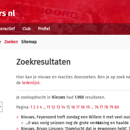
teractief
Club
Profiel
e
Zoeken
Sitemap
Zoekresultaten
Hier kan je nieuws en reacties doorzoeken. Ben je op zoek na
de
ledenlijst
.
Je zoekopdracht in
Nieuws
had
1.988
resultaten.
Pagina:
1
2
3
4
...
11
12
13
14
15
16
17
18
19
...
76
77
78
79
80
Nieuws, Feyenoord treft zondag een Willem II met veel oude
...II was vorig seizoen nog de grote ver
ras
sing en haalde 
Nieuws, Bryan Linssen: 'Opgelucht dat je gewonnen hebt', 31