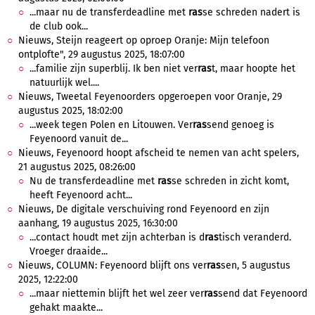
...maar nu de transferdeadline met
ras
se schreden nadert is
de club ook...
Nieuws, Steijn reageert op oproep Oranje: Mijn telefoon
ontplofte", 29 augustus 2025, 18:07:00
...familie zijn superblij. Ik ben niet ver
ras
t, maar hoopte het
natuurlijk wel....
Nieuws, Tweetal Feyenoorders opgeroepen voor Oranje, 29
augustus 2025, 18:02:00
...week tegen Polen en Litouwen. Ver
ras
send genoeg is
Feyenoord vanuit de...
Nieuws, Feyenoord hoopt afscheid te nemen van acht spelers,
21 augustus 2025, 08:26:00
Nu de transferdeadline met
ras
se schreden in zicht komt,
heeft Feyenoord acht...
Nieuws, De digitale verschuiving rond Feyenoord en zijn
aanhang, 19 augustus 2025, 16:30:00
...contact houdt met zijn achterban is d
ras
tisch veranderd.
Vroeger draaide...
Nieuws, COLUMN: Feyenoord blijft ons ver
ras
sen, 5 augustus
2025, 12:22:00
...maar niettemin blijft het wel zeer ver
ras
send dat Feyenoord
gehakt maakte...