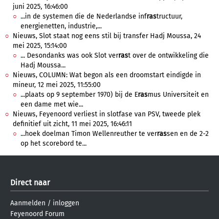
juni 2025, 16:46:00
...in de systemen die de Nederlandse inf
ras
tructuur,
energienetten, industrie,...
Nieuws, Slot staat nog eens stil bij transfer Hadj Moussa, 24
mei 2025, 15:14:00
... Desondanks was ook Slot ver
ras
t over de ontwikkeling die
Hadj Moussa...
Nieuws, COLUMN: Wat begon als een droomstart eindigde in
mineur, 12 mei 2025, 11:55:00
...plaats op 9 september 1970) bij de E
ras
mus Universiteit en
een dame met wie...
Nieuws, Feyenoord verliest in slotfase van PSV, tweede plek
definitief uit zicht, 11 mei 2025, 16:46:11
...hoek doelman Timon Wellenreuther te ver
ras
sen en de 2-2
op het scorebord te...
Direct naar
Aanmelden
/
inloggen
Feyenoord Forum