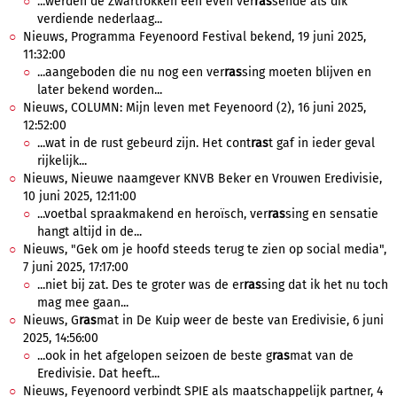
...werden de Zwartrokken een even ver
ras
sende als dik
verdiende nederlaag...
Nieuws, Programma Feyenoord Festival bekend, 19 juni 2025,
11:32:00
...aangeboden die nu nog een ver
ras
sing moeten blijven en
later bekend worden...
Nieuws, COLUMN: Mijn leven met Feyenoord (2), 16 juni 2025,
12:52:00
...wat in de rust gebeurd zijn. Het cont
ras
t gaf in ieder geval
rijkelijk...
Nieuws, Nieuwe naamgever KNVB Beker en Vrouwen Eredivisie,
10 juni 2025, 12:11:00
...voetbal spraakmakend en heroïsch, ver
ras
sing en sensatie
hangt altijd in de...
Nieuws, "Gek om je hoofd steeds terug te zien op social media",
7 juni 2025, 17:17:00
...niet bij zat. Des te groter was de er
ras
sing dat ik het nu toch
mag mee gaan...
Nieuws, G
ras
mat in De Kuip weer de beste van Eredivisie, 6 juni
2025, 14:56:00
...ook in het afgelopen seizoen de beste g
ras
mat van de
Eredivisie. Dat heeft...
Nieuws, Feyenoord verbindt SPIE als maatschappelijk partner, 4