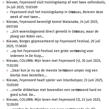
Nieuws, Feyenoord sluit trainingskamp af met twee oefenduels,
24 juli 2025, 13:03:00
Feyenoord sluit het trainingskamp in G
ras
sau, Beieren deze
week af met twee...
Nieuws, Feyenoord bevestigt komst Watanabe, 24 juli 2025,
09:17:00
...zich woensdagavond direct gemeld in G
ras
sau, waar de
ploeg van Robin van...
Nieuws, Borges gepresenteerd op Feyenoord Festival, 20 juli
2025, 17:36:00
...op het Feyenoord Festival een grote ver
ras
sing voor
iedereen in De Kuip,...
Nieuws, COLUMN: Mijn leven met Feyenoord (4), 30 juni 2025,
11:02:00
...Daar kun je nu op de meeste ter
ras
sen amper nog een
biertje mee bestellen....
Nieuws, Feyenoord haalt speler van Istanbulspor, 23 juni 2025,
13:05:00
...snelle dribbelaar met bovendien een ver
ras
send hard en
goed schot. De...
Nieuws, COLUMN: Mijn leven met Feyenoord (3), 23 juni 2025,
12:28:00