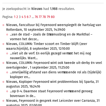
Je zoekopdracht in
Nieuws
had
1.988
resultaten.
Pagina:
1
2
3
4
5
6
7
...
76
77
78
79
80
Nieuws, Fancultuur bij Feyenoord weerspiegelt de hartslag van
Rotterdam, 10 september 2025, 14:39:00
...van de stad – zoals de E
ras
musbrug en de Markthal –
vormen het decor...
Nieuws, COLUMN: Timber scoort en Timber blijft (zeer
waarschijnlijk), 8 september 2025, 12:10:00
...niet uit de verf. En eerlijk gezegd ver
ras
t het mij nog
nauwelijks. Want...
Nieuws, COLUMN: Feyenoord wint ook tweede uit-derby én veel
overtuigender , 1 september 2025, 11:25:00
...onvrijwillig afstand van diens ver
ras
sende rol als (tijdelijk)
koploper en...
Nieuws, Koploper Feyenoord wint probleemloos bij Sparta, 31
augustus 2025, 16:24:16
...op 0-4. Daarmee staat Feyenoord ver
ras
send genoeg
bovenaan in de...
Nieuws, Feyenoord in gesprek met Leicester over Carranza, 31
augustus 2025, 02:00:00