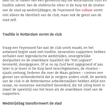
deel uit te maken van een gemeenschap die Rotterdamse trots en
traditie ademt. Van de elektrische sfeer in De Kuip tot de straten
van de stad op wedstrijddagen, de Feyenoord-fan
cultuur
vormt
niet alleen de identiteit van de club, maar ook de geest van de
stad zelf.
Traditie in Rotterdam vormt de club
Vraag een Feyenoord-fan wat de club uniek maakt, en het
antwoord begint vaak met traditie. Generaties supporters hebben
verhalen over legendarische wedstrijden, onvergetelijke
doelpunten en de onwrikbare loyaliteit die "Het Legioen"
kenmerkt, doorgegeven. Of je nu op Zuid bent opgegroeid of pas
later in je leven in De Kuip bent terechtgekomen, de rituelen –
sjaals omhoog, liederen die over de Maas galmen – creëren een
gevoel van verbondenheid dat je nergens anders vindt. De wortels
van de club in de Rotterdamse arbeiderswijken hebben altijd een
rauwe, no-nonsense-mentaliteit bevorderd, die tot uiting komt in
zowel de speelstijl van het team als de onwrikbare inzet van de
supporters.
Wedstrijddag transformeert de stad