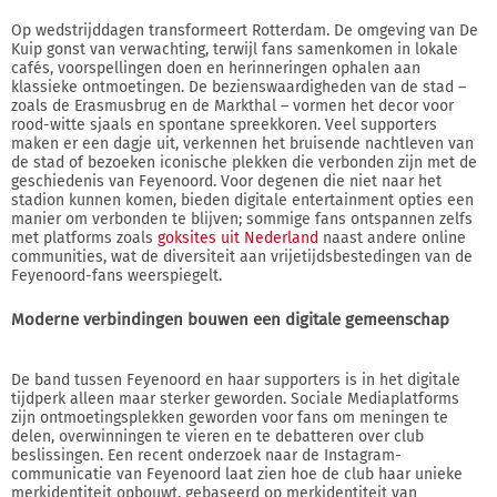
Op wedstrijddagen transformeert Rotterdam. De omgeving van De
Kuip gonst van verwachting, terwijl fans samenkomen in lokale
cafés, voorspellingen doen en herinneringen ophalen aan
klassieke ontmoetingen. De bezienswaardigheden van de stad –
zoals de Erasmusbrug en de Markthal – vormen het decor voor
rood-witte sjaals en spontane spreekkoren. Veel supporters
maken er een dagje uit, verkennen het bruisende nachtleven van
de stad of bezoeken iconische plekken die verbonden zijn met de
geschiedenis van Feyenoord. Voor degenen die niet naar het
stadion kunnen komen, bieden digitale entertainment opties een
manier om verbonden te blijven; sommige fans ontspannen zelfs
met platforms zoals
goksites uit Nederland
naast andere online
communities, wat de diversiteit aan vrijetijdsbestedingen van de
Feyenoord-fans weerspiegelt.
Moderne verbindingen bouwen een digitale gemeenschap
De band tussen Feyenoord en haar supporters is in het digitale
tijdperk alleen maar sterker geworden. Sociale Mediaplatforms
zijn ontmoetingsplekken geworden voor fans om meningen te
delen, overwinningen te vieren en te debatteren over club
beslissingen. Een recent onderzoek naar de Instagram-
communicatie van Feyenoord laat zien hoe de club haar unieke
merkidentiteit opbouwt, gebaseerd op merkidentiteit van