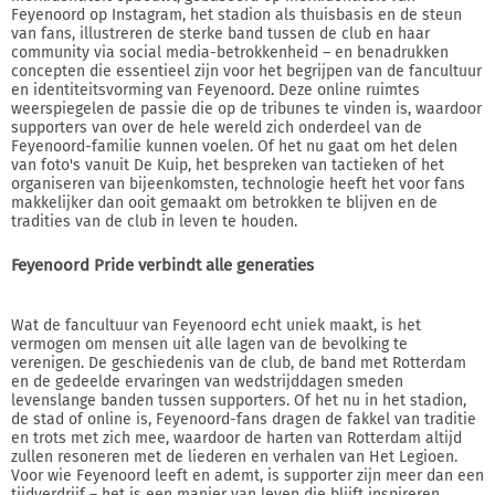
Feyenoord op Instagram, het stadion als thuisbasis en de steun
van fans, illustreren de sterke band tussen de club en haar
community via social media-betrokkenheid – en benadrukken
concepten die essentieel zijn voor het begrijpen van de fancultuur
en identiteitsvorming van Feyenoord. Deze online ruimtes
weerspiegelen de passie die op de tribunes te vinden is, waardoor
supporters van over de hele wereld zich onderdeel van de
Feyenoord-familie kunnen voelen. Of het nu gaat om het delen
van foto's vanuit De Kuip, het bespreken van tactieken of het
organiseren van bijeenkomsten, technologie heeft het voor fans
makkelijker dan ooit gemaakt om betrokken te blijven en de
tradities van de club in leven te houden.
Feyenoord Pride verbindt alle generaties
Wat de fancultuur van Feyenoord echt uniek maakt, is het
vermogen om mensen uit alle lagen van de bevolking te
verenigen. De geschiedenis van de club, de band met Rotterdam
en de gedeelde ervaringen van wedstrijddagen smeden
levenslange banden tussen supporters. Of het nu in het stadion,
de stad of online is, Feyenoord-fans dragen de fakkel van traditie
en trots met zich mee, waardoor de harten van Rotterdam altijd
zullen resoneren met de liederen en verhalen van Het Legioen.
Voor wie Feyenoord leeft en ademt, is supporter zijn meer dan een
tijdverdrijf – het is een manier van leven die blijft inspireren,