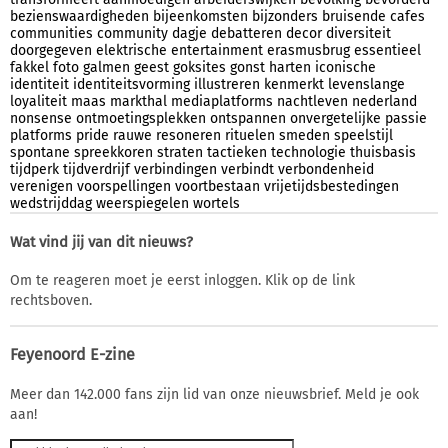
bezienswaardigheden
bijeenkomsten
bijzonders
bruisende
cafes
communities
community
dagje
debatteren
decor
diversiteit
doorgegeven
elektrische
entertainment
erasmusbrug
essentieel
fakkel
foto
galmen
geest
goksites
gonst
harten
iconische
identiteit
identiteitsvorming
illustreren
kenmerkt
levenslange
loyaliteit
maas
markthal
mediaplatforms
nachtleven
nederland
nonsense
ontmoetingsplekken
ontspannen
onvergetelijke
passie
platforms
pride
rauwe
resoneren
rituelen
smeden
speelstijl
spontane
spreekkoren
straten
tactieken
technologie
thuisbasis
tijdperk
tijdverdrijf
verbindingen
verbindt
verbondenheid
verenigen
voorspellingen
voortbestaan
vrijetijdsbestedingen
wedstrijddag
weerspiegelen
wortels
Wat vind jij van dit nieuws?
Om te reageren moet je eerst inloggen. Klik op de link
rechtsboven.
Feyenoord E-zine
Meer dan 142.000 fans zijn lid van onze nieuwsbrief. Meld je ook
aan!