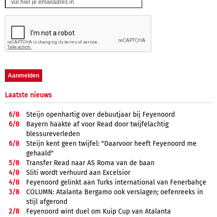
Laatste nieuws
6/
8
Steijn openhartig over debuutjaar bij Feyenoord
6/
8
Bayern haakte af voor Read door twijfelachtig
blessureverleden
6/
8
Steijn kent geen twijfel: "Daarvoor heeft Feyenoord me
gehaald"
5/
8
Transfer Read naar AS Roma van de baan
4/
8
Sliti wordt verhuurd aan Excelsior
4/
8
Feyenoord gelinkt aan Turks international van Fenerbahçe
3/
8
COLUMN: Atalanta Bergamo ook verslagen; oefenreeks in
stijl afgerond
2/
8
Feyenoord wint duel om Kuip Cup van Atalanta