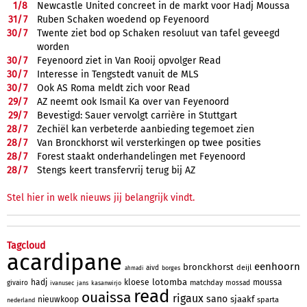
1/
8
Newcastle United concreet in de markt voor Hadj Moussa
31/
7
Ruben Schaken woedend op Feyenoord
30/
7
Twente ziet bod op Schaken resoluut van tafel geveegd
worden
30/
7
Feyenoord ziet in Van Rooij opvolger Read
30/
7
Interesse in Tengstedt vanuit de MLS
30/
7
Ook AS Roma meldt zich voor Read
29/
7
AZ neemt ook Ismail Ka over van Feyenoord
29/
7
Bevestigd: Sauer vervolgt carrière in Stuttgart
28/
7
Zechiël kan verbeterde aanbieding tegemoet zien
28/
7
Van Bronckhorst wil versterkingen op twee posities
28/
7
Forest staakt onderhandelingen met Feyenoord
28/
7
Stengs keert transfervrij terug bij AZ
Stel hier in welk nieuws jij belangrijk vindt.
Tagcloud
acardipane
eenhoorn
bronckhorst
deijl
aivd
borges
ahmadi
lotomba
hadj
kloese
moussa
matchday
givairo
mossad
ivanusec
jans
kasanwirjo
read
ouaissa
rigaux
sano
sjaakf
nieuwkoop
sparta
nederland