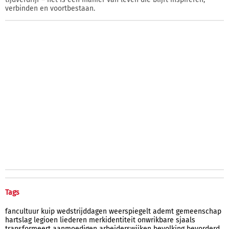
verbinden en voortbestaan.
Tags
fancultuur
kuip
wedstrijddagen
weerspiegelt
ademt
gemeenschap
hartslag
legioen
liederen
merkidentiteit
onwrikbare
sjaals
transformeert
aanmoedigen
arbeiderswijken
bevolking
bevorderd