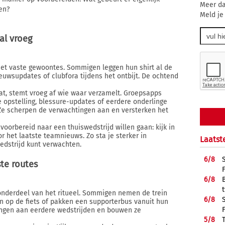
Meer da
en?
Meld je
al vroeg
t vaste gewoontes. Sommigen leggen hun shirt al de
euwsupdates of clubfora tijdens het ontbijt. De ochtend
at, stemt vroeg af wie waar verzamelt. Groepsapps
 opstelling, blessure-updates of eerdere onderlinge
. Ze scherpen de verwachtingen aan en versterken het
voorbereid naar een thuiswedstrijd willen gaan: kijk in
 het laatste teamnieuws. Zo sta je sterker in
Laatst
edstrijd kunt verwachten.
6/
8
ste routes
6/
8
 onderdeel van het ritueel. Sommigen nemen de trein
6/
8
n op de fiets of pakken een supporterbus vanuit hun
ingen aan eerdere wedstrijden en bouwen ze
5/
8