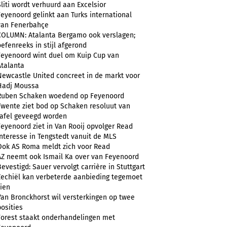
Sliti wordt verhuurd aan Excelsior
Feyenoord gelinkt aan Turks international
van Fenerbahçe
COLUMN: Atalanta Bergamo ook verslagen;
oefenreeks in stijl afgerond
Feyenoord wint duel om Kuip Cup van
Atalanta
Newcastle United concreet in de markt voor
Hadj Moussa
Ruben Schaken woedend op Feyenoord
Twente ziet bod op Schaken resoluut van
tafel geveegd worden
Feyenoord ziet in Van Rooij opvolger Read
Interesse in Tengstedt vanuit de MLS
Ook AS Roma meldt zich voor Read
AZ neemt ook Ismail Ka over van Feyenoord
Bevestigd: Sauer vervolgt carrière in Stuttgart
Zechiël kan verbeterde aanbieding tegemoet
zien
Van Bronckhorst wil versterkingen op twee
posities
Forest staakt onderhandelingen met