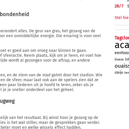
28/
7
erbondenheid
Stel hie
 verandert alles. De geur van gras, het gezang van de
oor een onmiddellijke energie. Die ervaring is voor veel
Tagclo
ac
 doet er goed aan om vroeg naar binnen te gaan.
eenhoo
 sfeeractie. Neem plaats, kijk om je heen, en voel hoe
lo
kloese
ijde wordt al gezongen voor de aftrap, en andere
ouais
steijn
ten
en, en de stem van de stad galmt door het stadion. Wie
en de sfeer, maar laat ook aan de spelers zien dat ze
n paar liederen uit je hoofd te leren, zeker als je
 je je sneller onderdeel van het geheel.
rugweg
elijk van het resultaat. Bij winst hoor je gezang op de
lies is het wat stiller, maar de gesprekken gaan verder.
 beter moet en welke wissels effect hadden.