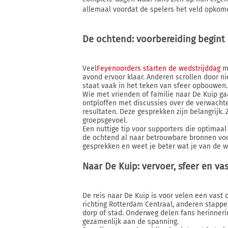
allemaal voordat de spelers het veld opkom
De ochtend: voorbereiding begint 
Veel
Feyenoorders starten de wedstrijddag
me
avond ervoor klaar. Anderen scrollen door ni
staat vaak in het teken van sfeer opbouwen.
Wie met vrienden of familie naar De Kuip ga
ontploffen met discussies over de verwachte
resultaten. Deze gesprekken zijn belangrijk
groepsgevoel.
Een nuttige tip voor supporters die optimaal 
de ochtend al naar betrouwbare bronnen voor
gesprekken en weet je beter wat je van de w
Naar De Kuip: vervoer, sfeer en va
De reis naar De Kuip is voor velen een vast
richting Rotterdam Centraal, anderen stappe
dorp of stad. Onderweg delen fans herinner
gezamenlijk aan de spanning.