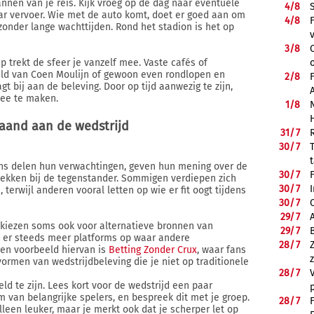
nnen van je reis. Kijk vroeg op de dag naar eventuele
4/
8
ar vervoer. Wie met de auto komt, doet er goed aan om
4/
8
zonder lange wachttijden. Rond het stadion is het op
3/
8
trekt de sfeer je vanzelf mee. Vaste cafés of
eld van Coen Moulijn of gewoon even rondlopen en
2/
8
gt bij aan de beleving. Door op tijd aanwezig te zijn,
ee te maken.
1/
8
aand aan de wedstrijd
31/
7
30/
7
Fans delen hun verwachtingen, geven hun mening over de
30/
7
lekken bij de tegenstander. Sommigen verdiepen zich
30/
7
 terwijl anderen vooral letten op wie er fit oogt tijdens
30/
7
29/
7
, kiezen soms ook voor alternatieve bronnen van
29/
7
 er steeds meer platforms op waar andere
28/
7
en voorbeeld hiervan is
Betting Zonder Crux
, waar fans
vormen van wedstrijdbeleving die je niet op traditionele
28/
7
ld te zijn. Lees kort voor de wedstrijd een paar
m van belangrijke spelers, en bespreek dit met je groep.
28/
7
lleen leuker, maar je merkt ook dat je scherper let op