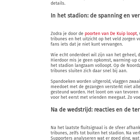
details.
In het stadion: de spanning en v
Zodra je door de
poorten van De Kuip loopt
,
tribunes en het uitzicht op het veld zorgen v
fans iets dat je niet kunt vervangen.
Wie echt onderdeel wil zijn van het geheel,
Hierdoor mis je geen opkomst, warming-up of
het stadion langzaam volloopt. Op de Noordz
tribunes sluiten zich daar snel bij aan.
Spandoeken worden uitgerold, vlaggen zwaai
meedoet met de gezangen versterkt niet alle
gesteund worden. Het loont om van tevoren ee
voor het eerst met vrienden meegaat. Zo voel
Na de wedstrijd: reacties en de te
Na het laatste fluitsignaal is de sfeer afhank
tribunes, zelfs tot buiten het stadion. Na ver
Supporters analyseren wat er goed ging, wat