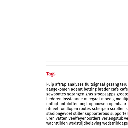
Tags
kuip
aftrap
analyses
fluitsignaal
gezang
ter
aangekomen
ademt
betting
breder
cafe
cafe
gewoontes
gezangen
gras
groepsapps
groep
liederen
losstaande
meegaat
moedig
moulij
ontbijt
ontploffen
oogt
opbouwen
openbaar
ritueel
rondlopen
routes
scherpen
scrollen
s
stadiongevoel
stiller
supporterbus
supporter
uren
vatten
veelfeyenoorders
verlengstuk
ve
wachttijden
wedstrijdbeleving
wedstrijddag