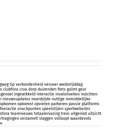
ugweg
tip
verbondenheid
vervoer
wedstrijddag
s
clubfora
crux
dorp
duizenden
fiets
galmt
geur
sgevoel
ingewikkeld
interactie
invalshoeken
inzichten
n
nieuwsupdates
noordzijde
nuttige
onmiddellijke
opkomen
opkomst
opvielen
parkeren
passie
platforms
feeractie
snackpunten
speelstijlen
sportwebsites
sfora
teamnieuws
totaalervaring
trein
uitgerold
uitzicht
rtragingen
verzamelt
vlaggen
volloopt
waardevols
en