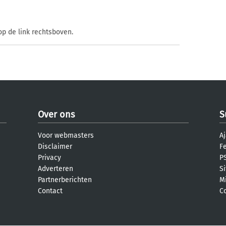
op de link rechtsboven.
Over ons
S
Voor webmasters
Aj
Disclaimer
F
Privacy
PS
Adverteren
S
Partnerberichten
M
Contact
C