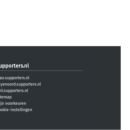
upporters.nl
ax.supporters.nl
eyenoord.supporters.nl
V.supporters.nl
itemap
ijn voorkeuren
ookie-instellingen