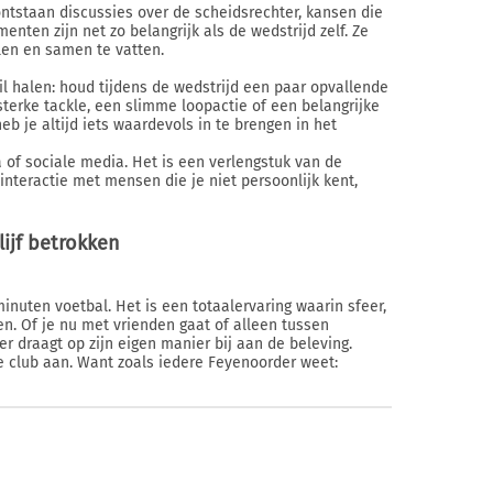
ontstaan discussies over de scheidsrechter, kansen die
enten zijn net zo belangrijk als de wedstrijd zelf. Ze
len en samen te vatten.
il halen: houd tijdens de wedstrijd een paar opvallende
sterke tackle, een slimme loopactie of een belangrijke
eb je altijd iets waardevols in te brengen in het
 of sociale media. Het is een verlengstuk van de
 interactie met mensen die je niet persoonlijk kent,
ijf betrokken
nuten voetbal. Het is een totaalervaring waarin sfeer,
 Of je nu met vrienden gaat of alleen tussen
r draagt op zijn eigen manier bij aan de beleving.
de club aan. Want zoals iedere Feyenoorder weet: