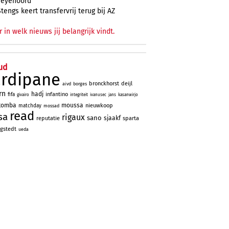
Feyenoord
Stengs keert transfervrij terug bij AZ
r in welk nieuws jij belangrijk vindt.
ud
ardipane
bronckhorst
deijl
aivd
borges
rn
hadj
infantino
fifa
givairo
integriteit
ivanusec
jans
kasanwirjo
tomba
moussa
nieuwkoop
matchday
mossad
read
sa
rigaux
sano
sjaakf
reputatie
sparta
gstedt
ueda