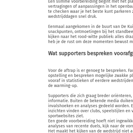
Een slimme voorbereiding begint met het pla
vertragingen of aanpassingen in het openba
te checken waar je het beste kunt parkeren 
wedstrijddagen snel druk.
Eenmaal aangekomen in de buurt van De Kuip 
snackpunten, ontmoetingen bij het standbe
kijken naar het rood-witte publiek: alles draa
heb je de rust om deze momenten bewust m
Wat supporters bespreken voorafg
Voor de aftrap is er genoeg te bespreken. 
opstelling en bespreken mogelijke zwakke p
vooraf in statistieken of eerdere wedstrijden,
de warming-up.
Supporters die zich graag breder oriënteren
informatie. Buiten de bekende media duiken
invalshoeken en analyses gedeeld worden. E
inzichten vinden over clubs, speelstijlen en 
sportwebsites ziet.
Een goede voorbereiding hoeft niet ingewikke
analyses van recente duels, kijk naar de vor
Het maakt het kijken van de wedstrijd niet a