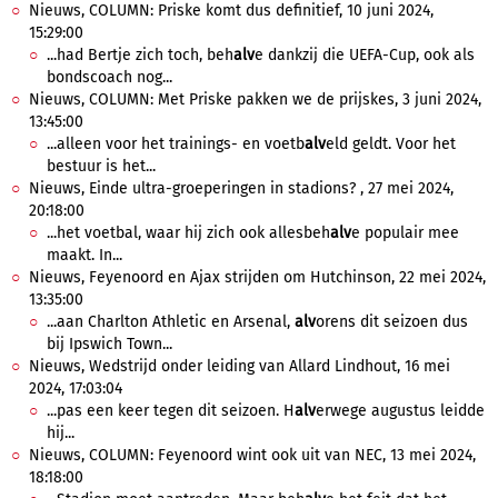
Nieuws, COLUMN: Priske komt dus definitief, 10 juni 2024,
15:29:00
...had Bertje zich toch, beh
alv
e dankzij die UEFA-Cup, ook als
bondscoach nog...
Nieuws, COLUMN: Met Priske pakken we de prijskes, 3 juni 2024,
13:45:00
...alleen voor het trainings- en voetb
alv
eld geldt. Voor het
bestuur is het...
Nieuws, Einde ultra-groeperingen in stadions? , 27 mei 2024,
20:18:00
...het voetbal, waar hij zich ook allesbeh
alv
e populair mee
maakt. In...
Nieuws, Feyenoord en Ajax strijden om Hutchinson, 22 mei 2024,
13:35:00
...aan Charlton Athletic en Arsenal,
alv
orens dit seizoen dus
bij Ipswich Town...
Nieuws, Wedstrijd onder leiding van Allard Lindhout, 16 mei
2024, 17:03:04
...pas een keer tegen dit seizoen. H
alv
erwege augustus leidde
hij...
Nieuws, COLUMN: Feyenoord wint ook uit van NEC, 13 mei 2024,
18:18:00