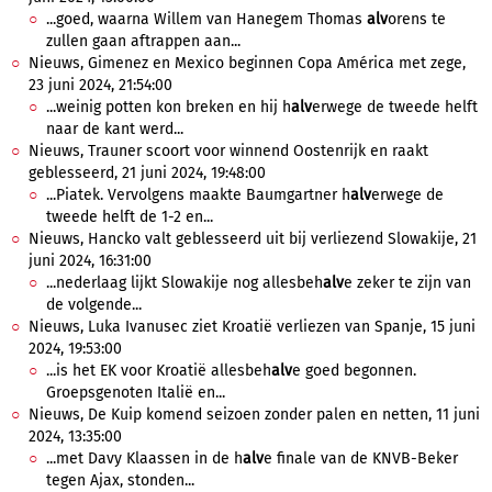
...goed, waarna Willem van Hanegem Thomas
alv
orens te
zullen gaan aftrappen aan...
Nieuws, Gimenez en Mexico beginnen Copa América met zege,
23 juni 2024, 21:54:00
...weinig potten kon breken en hij h
alv
erwege de tweede helft
naar de kant werd...
Nieuws, Trauner scoort voor winnend Oostenrijk en raakt
geblesseerd, 21 juni 2024, 19:48:00
...Piatek. Vervolgens maakte Baumgartner h
alv
erwege de
tweede helft de 1-2 en...
Nieuws, Hancko valt geblesseerd uit bij verliezend Slowakije, 21
juni 2024, 16:31:00
...nederlaag lijkt Slowakije nog allesbeh
alv
e zeker te zijn van
de volgende...
Nieuws, Luka Ivanusec ziet Kroatië verliezen van Spanje, 15 juni
2024, 19:53:00
...is het EK voor Kroatië allesbeh
alv
e goed begonnen.
Groepsgenoten Italië en...
Nieuws, De Kuip komend seizoen zonder palen en netten, 11 juni
2024, 13:35:00
...met Davy Klaassen in de h
alv
e finale van de KNVB-Beker
tegen Ajax, stonden...