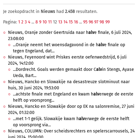
Je zoekopdracht in
Nieuws
had
2.458
resultaten.
Pagina:
1
2
3
4
...
8
9
10
11
12
13
14
15
16
...
95
96
97
98
99
Nieuws, Oranje zonder Geertruida naar h
alv
e finale, 6 juli 2024,
23:08:00
...Oranje neemt het woensdagavond in de h
alv
e finale op
tegen Engeland, dat...
Nieuws, Feyenoord wint Priskes eerste oefenwedstrijd, 6 juli
2024, 14:12:00
...Dordrecht. Goals werden gemaakt door C
alv
in Stengs, Ayase
Ueda, Bart...
Nieuws, Hancko en Slowakije na desastreuze slotminuut naar
huis, 30 juni 2024, 19:53:00
...achtste finale met Engeland en kwam h
alv
erwege de eerste
helft op voorsprong...
Nieuws, Hancko en Slowakije door op EK na salonremise, 27 juni
2024, 01:32:00
...met 1-1 gelijk. Slowakije kwam h
alv
erwege de eerste helft
op voorsprong via...
Nieuws, COLUMN: Over scheidsrechters en spelerscarrousels, 24
juni 2024, 15:00:00