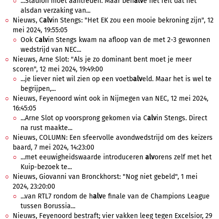
...Stadion moet aantreden. Maar beh
alv
e het feit dat het
alsdan verzaking van...
Nieuws, C
alv
in Stengs: "Het EK zou een mooie bekroning zijn", 12
mei 2024, 19:55:05
Ook C
alv
in Stengs kwam na afloop van de met 2-3 gewonnen
wedstrijd van NEC...
Nieuws, Arne Slot: "Als je zo dominant bent moet je meer
scoren", 12 mei 2024, 19:49:00
...je liever niet wil zien op een voetb
alv
eld. Maar het is wel te
begrijpen,...
Nieuws, Feyenoord wint ook in Nijmegen van NEC, 12 mei 2024,
16:45:05
...Arne Slot op voorsprong gekomen via C
alv
in Stengs. Direct
na rust maakte...
Nieuws, COLUMN: Een sfeervolle avondwedstrijd om des keizers
baard, 7 mei 2024, 14:23:00
...met eeuwigheidswaarde introduceren
alv
orens zelf met het
Kuip-bezoek te...
Nieuws, Giovanni van Bronckhorst: "Nog niet gebeld", 1 mei
2024, 23:20:00
...van RTL7 rondom de h
alv
e finale van de Champions League
tussen Borussia...
Nieuws, Feyenoord bestraft; vier vakken leeg tegen Excelsior, 29