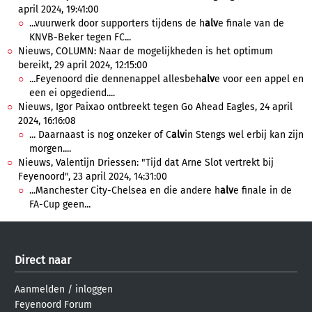
april 2024, 19:41:00
...vuurwerk door supporters tijdens de h
alv
e finale van de
KNVB-Beker tegen FC...
Nieuws, COLUMN: Naar de mogelijkheden is het optimum
bereikt, 29 april 2024, 12:15:00
...Feyenoord die dennenappel allesbeh
alv
e voor een appel en
een ei opgediend....
Nieuws, Igor Paixao ontbreekt tegen Go Ahead Eagles, 24 april
2024, 16:16:08
... Daarnaast is nog onzeker of C
alv
in Stengs wel erbij kan zijn
morgen....
Nieuws, Valentijn Driessen: "Tijd dat Arne Slot vertrekt bij
Feyenoord", 23 april 2024, 14:31:00
...Manchester City-Chelsea en die andere h
alv
e finale in de
FA-Cup geen...
Direct naar
Aanmelden
/
inloggen
Feyenoord Forum