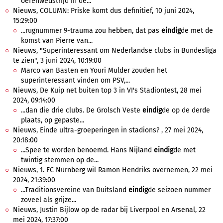
oefenwedstrijd in de...
Nieuws, COLUMN: Priske komt dus definitief, 10 juni 2024,
15:29:00
...rugnummer 9-trauma zou hebben, dat pas
eindig
de met de
komst van Pierre van...
Nieuws, "Superinteressant om Nederlandse clubs in Bundesliga
te zien", 3 juni 2024, 10:19:00
Marco van Basten en Youri Mulder zouden het
superinteressant vinden om PSV,...
Nieuws, De Kuip net buiten top 3 in VI's Stadiontest, 28 mei
2024, 09:14:00
...dan die drie clubs. De Grolsch Veste
eindig
de op de derde
plaats, op gepaste...
Nieuws, Einde ultra-groeperingen in stadions? , 27 mei 2024,
20:18:00
...Spee te worden benoemd. Hans Nijland
eindig
de met
twintig stemmen op de...
Nieuws, 1. FC Nürnberg wil Ramon Hendriks overnemen, 22 mei
2024, 21:39:00
...Traditionsvereine van Duitsland
eindig
de seizoen nummer
zoveel als grijze...
Nieuws, Justin Bijlow op de radar bij Liverpool en Arsenal, 22
mei 2024, 17:37:00