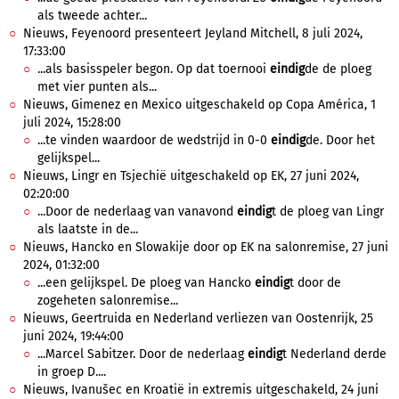
als tweede achter...
Nieuws, Feyenoord presenteert Jeyland Mitchell, 8 juli 2024,
17:33:00
...als basisspeler begon. Op dat toernooi
eindig
de de ploeg
met vier punten als...
Nieuws, Gimenez en Mexico uitgeschakeld op Copa América, 1
juli 2024, 15:28:00
...te vinden waardoor de wedstrijd in 0-0
eindig
de. Door het
gelijkspel...
Nieuws, Lingr en Tsjechië uitgeschakeld op EK, 27 juni 2024,
02:20:00
...Door de nederlaag van vanavond
eindig
t de ploeg van Lingr
als laatste in de...
Nieuws, Hancko en Slowakije door op EK na salonremise, 27 juni
2024, 01:32:00
...een gelijkspel. De ploeg van Hancko
eindig
t door de
zogeheten salonremise...
Nieuws, Geertruida en Nederland verliezen van Oostenrijk, 25
juni 2024, 19:44:00
...Marcel Sabitzer. Door de nederlaag
eindig
t Nederland derde
in groep D....
Nieuws, Ivanušec en Kroatië in extremis uitgeschakeld, 24 juni