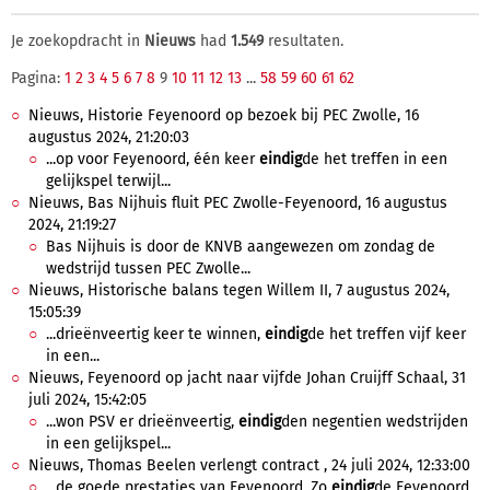
Je zoekopdracht in
Nieuws
had
1.549
resultaten.
Pagina:
1
2
3
4
5
6
7
8
9
10
11
12
13
...
58
59
60
61
62
Nieuws, Historie Feyenoord op bezoek bij PEC Zwolle, 16
augustus 2024, 21:20:03
...op voor Feyenoord, één keer
eindig
de het treffen in een
gelijkspel terwijl...
Nieuws, Bas Nijhuis fluit PEC Zwolle-Feyenoord, 16 augustus
2024, 21:19:27
Bas Nijhuis is door de KNVB aangewezen om zondag de
wedstrijd tussen PEC Zwolle...
Nieuws, Historische balans tegen Willem II, 7 augustus 2024,
15:05:39
...drieënveertig keer te winnen,
eindig
de het treffen vijf keer
in een...
Nieuws, Feyenoord op jacht naar vijfde Johan Cruijff Schaal, 31
juli 2024, 15:42:05
...won PSV er drieënveertig,
eindig
den negentien wedstrijden
in een gelijkspel...
Nieuws, Thomas Beelen verlengt contract , 24 juli 2024, 12:33:00
...de goede prestaties van Feyenoord. Zo
eindig
de Feyenoord