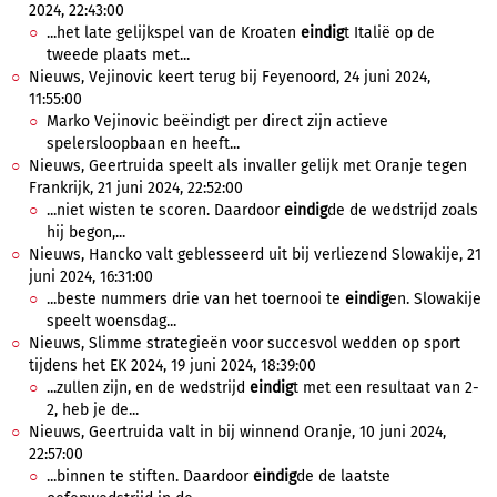
2024, 22:43:00
...het late gelijkspel van de Kroaten
eindig
t Italië op de
tweede plaats met...
Nieuws, Vejinovic keert terug bij Feyenoord, 24 juni 2024,
11:55:00
Marko Vejinovic beëindigt per direct zijn actieve
spelersloopbaan en heeft...
Nieuws, Geertruida speelt als invaller gelijk met Oranje tegen
Frankrijk, 21 juni 2024, 22:52:00
...niet wisten te scoren. Daardoor
eindig
de de wedstrijd zoals
hij begon,...
Nieuws, Hancko valt geblesseerd uit bij verliezend Slowakije, 21
juni 2024, 16:31:00
...beste nummers drie van het toernooi te
eindig
en. Slowakije
speelt woensdag...
Nieuws, Slimme strategieën voor succesvol wedden op sport
tijdens het EK 2024, 19 juni 2024, 18:39:00
...zullen zijn, en de wedstrijd
eindig
t met een resultaat van 2-
2, heb je de...
Nieuws, Geertruida valt in bij winnend Oranje, 10 juni 2024,
22:57:00
...binnen te stiften. Daardoor
eindig
de de laatste