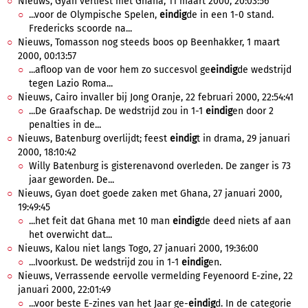
Nieuws, Gyan verliest met Ghana, 11 maart 2000, 20:03:56
...voor de Olympische Spelen,
eindig
de in een 1-0 stand.
Fredericks scoorde na...
Nieuws, Tomasson nog steeds boos op Beenhakker, 1 maart
2000, 00:13:57
...afloop van de voor hem zo succesvol ge
eindig
de wedstrijd
tegen Lazio Roma...
Nieuws, Cairo invaller bij Jong Oranje, 22 februari 2000, 22:54:41
...De Graafschap. De wedstrijd zou in 1-1
eindig
en door 2
penalties in de...
Nieuws, Batenburg overlijdt; feest
eindig
t in drama, 29 januari
2000, 18:10:42
Willy Batenburg is gisterenavond overleden. De zanger is 73
jaar geworden. De...
Nieuws, Gyan doet goede zaken met Ghana, 27 januari 2000,
19:49:45
...het feit dat Ghana met 10 man
eindig
de deed niets af aan
het overwicht dat...
Nieuws, Kalou niet langs Togo, 27 januari 2000, 19:36:00
...Ivoorkust. De wedstrijd zou in 1-1
eindig
en.
Nieuws, Verrassende eervolle vermelding Feyenoord E-zine, 22
januari 2000, 22:01:49
...voor beste E-zines van het Jaar ge-
eindig
d. In de categorie