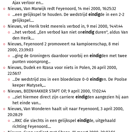
Ajax verloor en...
Nieuws, Van Marwijk redt Feyenoord, 14 mei 2000, 16:25:32
...een gelijkspel te houden. De wedstrijd
eindig
de in een 2-2
gelijkspel....
Nieuws, vd Herik trekt meereis verbod in, 9 mei 2000, 14:41:44
...het verbod. ,,Een verbod kan niet on
eindig
duren'', aldus Van
den Herik....
Nieuws, Feyenoord 2 promoveert na kampioenschap, 8 mei
2000, 23:39:03
...ging de Groningers daardoor voorbij en
eindig
den met twee
punten voorsprong...
Nieuws, Dudek en Rzasa voor niets in Polen, 26 april 2000,
22:56:17
...De wedstrijd zou in een bloedeloze 0-0
eindig
en. De Poolse
keeper Matysek,...
Nieuws, BEENHAKKER STAPT OP, 9 april 2000, 17:02:44
...ziet hiermee direct zijn carriere
eindig
den aangezien hij aan
het einde van...
Nieuws, Van Wonderen haalt uit naar Feyenoord, 3 april 2000,
20:28:29
...RKC die slechts in een gelijkspel
eindig
de, uitgehaald
richting Feyenoord....