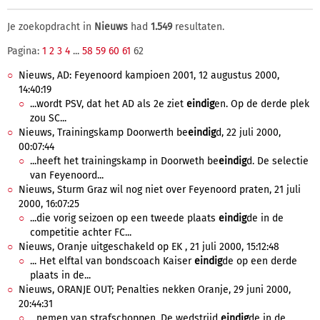
Je zoekopdracht in
Nieuws
had
1.549
resultaten.
Pagina:
1
2
3
4
...
58
59
60
61
62
Nieuws, AD: Feyenoord kampioen 2001, 12 augustus 2000,
14:40:19
...wordt PSV, dat het AD als 2e ziet
eindig
en. Op de derde plek
zou SC...
Nieuws, Trainingskamp Doorwerth be
eindig
d, 22 juli 2000,
00:07:44
...heeft het trainingskamp in Doorweth be
eindig
d. De selectie
van Feyenoord...
Nieuws, Sturm Graz wil nog niet over Feyenoord praten, 21 juli
2000, 16:07:25
...die vorig seizoen op een tweede plaats
eindig
de in de
competitie achter FC...
Nieuws, Oranje uitgeschakeld op EK , 21 juli 2000, 15:12:48
... Het elftal van bondscoach Kaiser
eindig
de op een derde
plaats in de...
Nieuws, ORANJE OUT; Penalties nekken Oranje, 29 juni 2000,
20:44:31
...nemen van strafschoppen. De wedstrijd
eindig
de in de