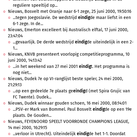
reguliere speeltijd op...
Nieuws, Bosvelt met Oranje naar 6-1 zege, 25 juni 2000, 19:50:16
...tegen Joegoslavie. De wedstrijd
eindig
de maar liefst in een
6-1 zege. In de...
Nieuws, Emerton excelleert bij Australisch elftal, 17 juni 2000,
23:47:04
...gevaarlijk. De derde wedstrijd
eindig
de uiteindelijk in een 2-
1...
Nieuws, KNVB presenteert voorlopig competitieprogramma, 10
juni 2000, 14:13:42
...in het weekend van 27 mei 2001
eindig
t. Het programma is
nog niet...
Nieuws, Dudek 7e op VI-ranglijst beste speler, 24 mei 2000,
21:29:13
...op een gedeelde 7e plaats ge
eindig
d (met Spira Grujic van
FC Twente). Dudek...
Nieuws, Dudek winnaar gouden schoen, 16 mei 2000, 08:14:01
...PSV-er Mark van Bommel. Paul Bosvelt
eindig
de op een 19e
plaats. De Gouden...
Nieuws, FEYENOORD SPEELT VOORRONDE CHAMPIONS LEAGUE,
14 mei 2000, 16:29:15
...verloor in Utrecht). Uiteindelijk
eindig
de het 1-1. Doordat