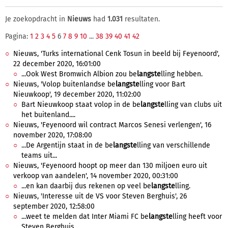
Je zoekopdracht in
Nieuws
had
1.031
resultaten.
Pagina:
1
2
3
4
5
6
7
8
9
10
...
38
39
40
41
42
Nieuws, 'Turks international Cenk Tosun in beeld bij Feyenoord',
22 december 2020, 16:01:00
...Ook West Bromwich Albion zou be
langste
lling hebben.
Nieuws, 'Volop buitenlandse be
langste
lling voor Bart
Nieuwkoop', 19 december 2020, 11:02:00
Bart Nieuwkoop staat volop in de be
langste
lling van clubs uit
het buitenland....
Nieuws, 'Feyenoord wil contract Marcos Senesi verlengen', 16
november 2020, 17:08:00
...De Argentijn staat in de be
langste
lling van verschillende
teams uit...
Nieuws, 'Feyenoord hoopt op meer dan 130 miljoen euro uit
verkoop van aandelen', 14 november 2020, 00:31:00
...en kan daarbij dus rekenen op veel be
langste
lling.
Nieuws, 'Interesse uit de VS voor Steven Berghuis', 26
september 2020, 12:58:00
...weet te melden dat Inter Miami FC be
langste
lling heeft voor
Steven Berghuis....