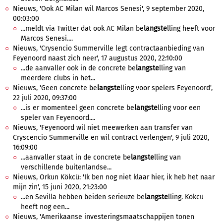
Nieuws, 'Ook AC Milan wil Marcos Senesi', 9 september 2020,
00:03:00
...meldt via Twitter dat ook AC Milan be
langste
lling heeft voor
Marcos Senesi....
Nieuws, 'Crysencio Summerville legt contractaanbieding van
Feyenoord naast zich neer', 17 augustus 2020, 22:10:00
...de aanvaller ook in de concrete be
langste
lling van
meerdere clubs in het...
Nieuws, 'Geen concrete be
langste
lling voor spelers Feyenoord',
22 juli 2020, 09:37:00
...is er momenteel geen concrete be
langste
lling voor een
speler van Feyenoord....
Nieuws, 'Feyenoord wil niet meewerken aan transfer van
Cryscencio Summerville en wil contract verlengen', 9 juli 2020,
16:09:00
...aanvaller staat in de concrete be
langste
lling van
verschillende buitenlandse...
Nieuws, Orkun Kökcü: 'Ik ben nog niet klaar hier, ik heb het naar
mijn zin', 15 juni 2020, 21:23:00
...en Sevilla hebben beiden serieuze be
langste
lling. Kökcü
heeft nog een...
Nieuws, 'Amerikaanse investeringsmaatschappijen tonen