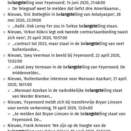
be
langste
lling voor Feyenoord', 14 juni 2020, 21:48:00
De Telegraaf weet te melden dat liefst drie Amerikaanse...
Nieuws, 'Eric Botteghin in be
langste
lling van Antalyaspor', 28
mei 2020, 22:39:00
...Italië. Ook Leroy Fer zou in Turkse be
langste
lling staan.
Nieuws, 'Orkun Kökcü legt ook tweede contractaanbieding naast
zich neer', 25 april 2020, 10:57:00
...contract tot 2023, maar staat in de be
langste
lling van veel
buitenlandse...
Nieuws, 'Joey Veerman in beeld bij Feyenoord', 22 april 2020,
13:02:00
...staat Joey Vermaan in de be
langste
lling van Feyenoord. De
middenvelder...
Nieuws, 'Buitenlandse interesse voor Marouan Azarkan', 21 april
2020, 16:11:00
...Marouan Azarkan in de nadrukkelijke be
langste
lling staat
van Werder Bremen...
Nieuws, 'Feyenoord meldt zich bij transfervrije Bryan Linssen
voor eerste verkenning, 19 april 2020, 12:04:00
...te melden dat Bryan Linssen in de be
langste
lling staat van
Feyenoord. De...
Nieuws, Frank Arnesen: 'We zijn op de hoogte van de