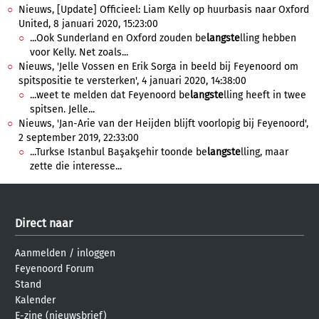
Nieuws, [Update] Officieel: Liam Kelly op huurbasis naar Oxford
United, 8 januari 2020, 15:23:00
...Ook Sunderland en Oxford zouden be
langste
lling hebben
voor Kelly. Net zoals...
Nieuws, 'Jelle Vossen en Erik Sorga in beeld bij Feyenoord om
spitspositie te versterken', 4 januari 2020, 14:38:00
...weet te melden dat Feyenoord be
langste
lling heeft in twee
spitsen. Jelle...
Nieuws, 'Jan-Arie van der Heijden blijft voorlopig bij Feyenoord',
2 september 2019, 22:33:00
...Turkse Istanbul Başakşehir toonde be
langste
lling, maar
zette die interesse...
Direct naar
Aanmelden
/
inloggen
Feyenoord Forum
Stand
Kalender
E-zine (nieuwsbrief)