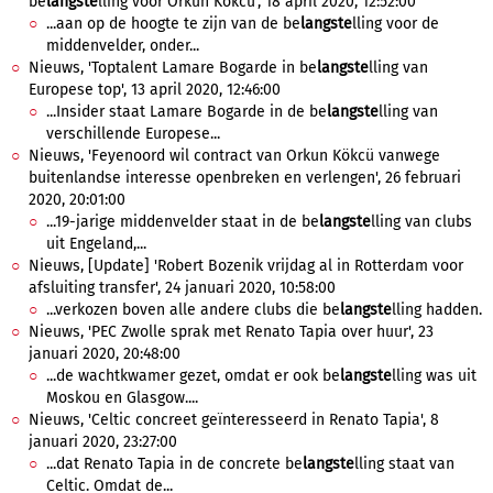
be
langste
lling voor Orkun Kökcü', 18 april 2020, 12:52:00
...aan op de hoogte te zijn van de be
langste
lling voor de
middenvelder, onder...
Nieuws, 'Toptalent Lamare Bogarde in be
langste
lling van
Europese top', 13 april 2020, 12:46:00
...Insider staat Lamare Bogarde in de be
langste
lling van
verschillende Europese...
Nieuws, 'Feyenoord wil contract van Orkun Kökcü vanwege
buitenlandse interesse openbreken en verlengen', 26 februari
2020, 20:01:00
...19-jarige middenvelder staat in de be
langste
lling van clubs
uit Engeland,...
Nieuws, [Update] 'Robert Bozenik vrijdag al in Rotterdam voor
afsluiting transfer', 24 januari 2020, 10:58:00
...verkozen boven alle andere clubs die be
langste
lling hadden.
Nieuws, 'PEC Zwolle sprak met Renato Tapia over huur', 23
januari 2020, 20:48:00
...de wachtkwamer gezet, omdat er ook be
langste
lling was uit
Moskou en Glasgow....
Nieuws, 'Celtic concreet geïnteresseerd in Renato Tapia', 8
januari 2020, 23:27:00
...dat Renato Tapia in de concrete be
langste
lling staat van
Celtic. Omdat de...